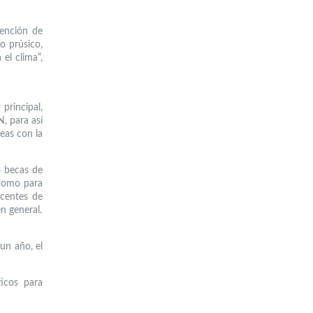
ención de
do prúsico,
el clima”,
principal,
N, para así
eas con la
o becas de
 como para
ocentes de
n general.
un año, el
ticos para