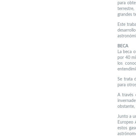
para obte
terrestre
grandes t
Este trab
desarrol
astronómic
BECA
La beca o
por 40 mi
los conoc
entendimi
Se trata 
para otros
A través 
invernad
obstante,
Junto a u
Europeo A
estos gas
astrónomo