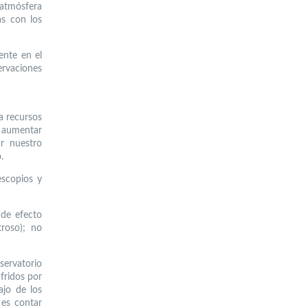
 atmósfera
as con los
ente en el
rvaciones
a recursos
a aumentar
ar nuestro
.
escopios y
 de efecto
roso); no
servatorio
fridos por
ajo de los
 es contar