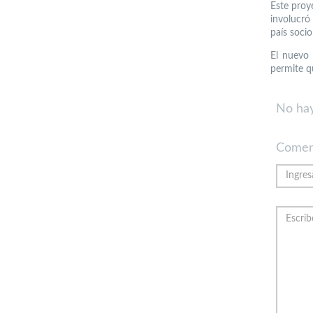
Este proy
involucró
país soci
El nuevo 
permite q
No hay
Comen