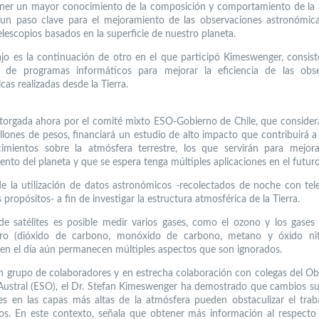
ner un mayor conocimiento de la composición y comportamiento de la
, un paso clave para el mejoramiento de las observaciones astronómic
elescopios basados en la superficie de nuestro planeta.
ajo es la continuación de otro en el que participó Kimeswenger, consist
lo de programas informáticos para mejorar la eficiencia de las obse
as realizadas desde la Tierra.
torgada ahora por el comité mixto ESO-Gobierno de Chile, que consider
llones de pesos, financiará un estudio de alto impacto que contribuirá 
imientos sobre la atmósfera terrestre, los que servirán para mejor
ento del planeta y que se espera tenga múltiples aplicaciones en el futuro
de la utilización de datos astronómicos -recolectados de noche con tel
 propósitos- a fin de investigar la estructura atmosférica de la Tierra.
de satélites es posible medir varios gases, como el ozono y los gases
ero (dióxido de carbono, monóxido de carbono, metano y óxido nit
 en el día aún permanecen múltiples aspectos que son ignorados.
n grupo de colaboradores y en estrecha colaboración con colegas del Ob
ustral (ESO), el Dr. Stefan Kimeswenger ha demostrado que cambios su
es en las capas más altas de la atmósfera pueden obstaculizar el trab
s. En este contexto, señala que obtener más información al respecto