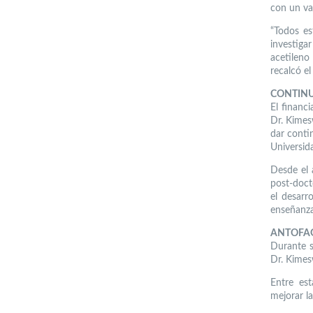
con un val
“Todos e
investigar
acetileno
recalcó el
CONTIN
El financ
Dr. Kimesw
dar conti
Universid
Desde el 
post-doct
el desarr
enseñanza
ANTOFA
Durante s
Dr. Kimes
Entre est
mejorar la