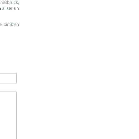
Innsbruck,
 al ser un
ue también