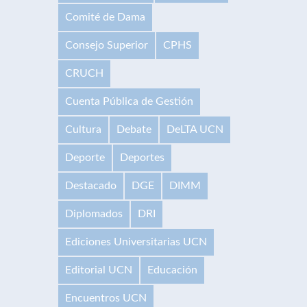
Comité de Dama
Consejo Superior
CPHS
CRUCH
Cuenta Pública de Gestión
Cultura
Debate
DeLTA UCN
Deporte
Deportes
Destacado
DGE
DIMM
Diplomados
DRI
Ediciones Universitarias UCN
Editorial UCN
Educación
Encuentros UCN