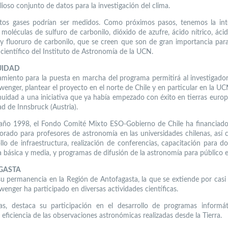
ioso conjunto de datos para la investigación del clima.
stos gases podrían ser medidos. Como próximos pasos, tenemos la int
 moléculas de sulfuro de carbonilo, dióxido de azufre, ácido nítrico, áci
 y fluoruro de carbonilo, que se creen que son de gran importancia para 
 científico del Instituto de Astronomía de la UCN.
UIDAD
iamiento para la puesta en marcha del programa permitirá al investigador 
enger, plantear el proyecto en el norte de Chile y en particular en la UC
nuidad a una iniciativa que ya había empezado con éxito en tierras europ
ad de Innsbruck (Austria).
año 1998, el Fondo Comité Mixto ESO-Gobierno de Chile ha financiad
orado para profesores de astronomía en las universidades chilenas, así
ollo de infraestructura, realización de conferencias, capacitación para d
 básica y media, y programas de difusión de la astronomía para público e
GASTA
u permanencia en la Región de Antofagasta, la que se extiende por casi 
wenger ha participado en diversas actividades científicas.
as, destaca su participación en el desarrollo de programas informá
 eficiencia de las observaciones astronómicas realizadas desde la Tierra.