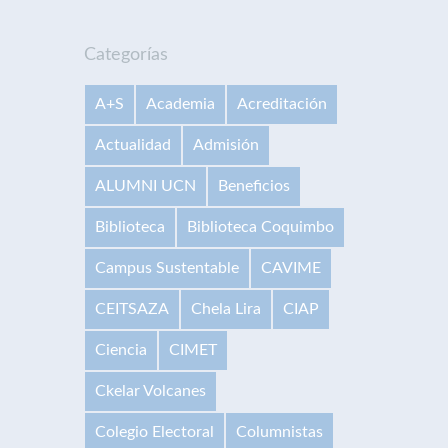
Categorías
A+S
Academia
Acreditación
Actualidad
Admisión
ALUMNI UCN
Beneficios
Biblioteca
Biblioteca Coquimbo
Campus Sustentable
CAVIME
CEITSAZA
Chela Lira
CIAP
Ciencia
CIMET
Ckelar Volcanes
Colegio Electoral
Columnistas