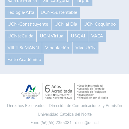
Sala de Prensa
Sin categoría
Tarpuq
Teología-Afta
UCN+Sustentable
UCN-Constituyente
UCN al Día
UCN Coquimbo
UCNteCuida
UCN Virtual
USQAI
VAEA
VilLTI SeMANN
Vinculación
Vive UCN
Éxito Académico
Derechos Reservados · Dirección de Comunicaciones y Admisión
Universidad Católica del Norte
Fono (56)(55) 2355081 · dicoa@ucn.cl