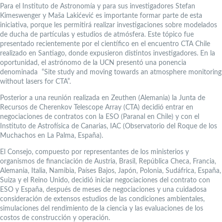
Para el Instituto de Astronomía y para sus investigadores Stefan
Kimeswenger y Maša Lakićević es importante formar parte de esta
iniciativa, porque les permitirá realizar investigaciones sobre modelados
de ducha de partículas y estudios de atmósfera. Este tópico fue
presentado recientemente por el científico en el encuentro CTA Chile
realizado en Santiago, donde expusieron distintos investigadores. En la
oportunidad, el astrónomo de la UCN presentó una ponencia
denominada “Site study and moving towards an atmosphere monitoring
without lasers for CTA”.
Posterior a una reunión realizada en Zeuthen (Alemania) la Junta de
Recursos de Cherenkov Telescope Array (CTA) decidió entrar en
negociaciones de contratos con la ESO (Paranal en Chile) y con el
Instituto de Astrofísica de Canarias, IAC (Observatorio del Roque de los
Muchachos en La Palma, España).
El Consejo, compuesto por representantes de los ministerios y
organismos de financiación de Austria, Brasil, República Checa, Francia,
Alemania, Italia, Namibia, Países Bajos, Japón, Polonia, Sudáfrica, España,
Suiza y el Reino Unido, decidió iniciar negociaciones del contrato con
ESO y España, después de meses de negociaciones y una cuidadosa
consideración de extensos estudios de las condiciones ambientales,
simulaciones del rendimiento de la ciencia y las evaluaciones de los
costos de construcción y operación.