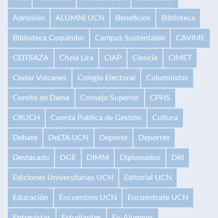
Admisión
ALUMNI UCN
Beneficios
Biblioteca
Biblioteca Coquimbo
Campus Sustentable
CAVIME
CEITSAZA
Chela Lira
CIAP
Ciencia
CIMET
Ckelar Volcanes
Colegio Electoral
Columnistas
Comité de Dama
Consejo Superior
CPHS
CRUCH
Cuenta Pública de Gestión
Cultura
Debate
DeLTA UCN
Deporte
Deportes
Destacado
DGE
DIMM
Diplomados
DRI
Ediciones Universitarias UCN
Editorial UCN
Educación
Encuentros UCN
Encuéntrate UCN
Entrevistas
Estudiantes
Ex-Alumnos