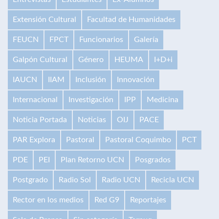
Extensión Cultural
Facultad de Humanidades
FEUCN
FPCT
Funcionarios
Galería
Galpón Cultural
Género
HEUMA
I+D+i
IAUCN
IIAM
Inclusión
Innovación
Internacional
Investigación
IPP
Medicina
Noticia Portada
Noticias
OIJ
PACE
PAR Explora
Pastoral
Pastoral Coquimbo
PCT
PDE
PEI
Plan Retorno UCN
Posgrados
Postgrado
Radio Sol
Radio UCN
Recicla UCN
Rector en los medios
Red G9
Reportajes