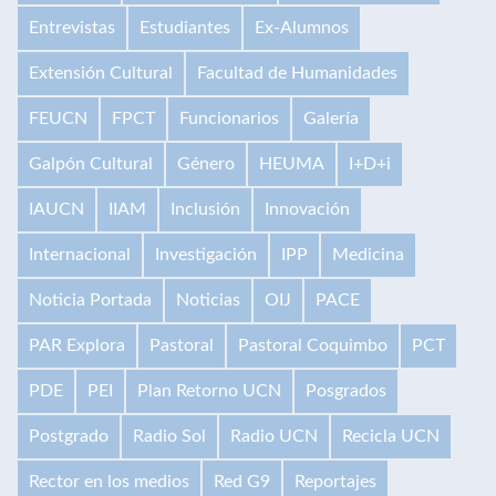
Entrevistas
Estudiantes
Ex-Alumnos
Extensión Cultural
Facultad de Humanidades
FEUCN
FPCT
Funcionarios
Galería
Galpón Cultural
Género
HEUMA
I+D+i
IAUCN
IIAM
Inclusión
Innovación
Internacional
Investigación
IPP
Medicina
Noticia Portada
Noticias
OIJ
PACE
PAR Explora
Pastoral
Pastoral Coquimbo
PCT
PDE
PEI
Plan Retorno UCN
Posgrados
Postgrado
Radio Sol
Radio UCN
Recicla UCN
Rector en los medios
Red G9
Reportajes