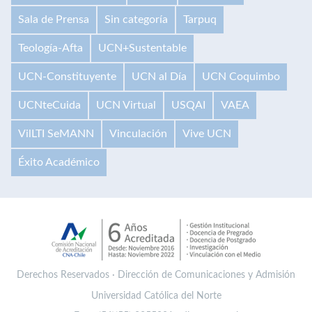
Sala de Prensa
Sin categoría
Tarpuq
Teología-Afta
UCN+Sustentable
UCN-Constituyente
UCN al Día
UCN Coquimbo
UCNteCuida
UCN Virtual
USQAI
VAEA
VilLTI SeMANN
Vinculación
Vive UCN
Éxito Académico
Derechos Reservados · Dirección de Comunicaciones y Admisión
Universidad Católica del Norte