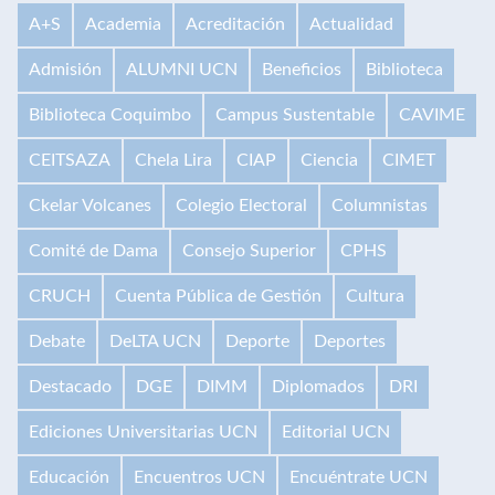
A+S
Academia
Acreditación
Actualidad
Admisión
ALUMNI UCN
Beneficios
Biblioteca
Biblioteca Coquimbo
Campus Sustentable
CAVIME
CEITSAZA
Chela Lira
CIAP
Ciencia
CIMET
Ckelar Volcanes
Colegio Electoral
Columnistas
Comité de Dama
Consejo Superior
CPHS
CRUCH
Cuenta Pública de Gestión
Cultura
Debate
DeLTA UCN
Deporte
Deportes
Destacado
DGE
DIMM
Diplomados
DRI
Ediciones Universitarias UCN
Editorial UCN
Educación
Encuentros UCN
Encuéntrate UCN