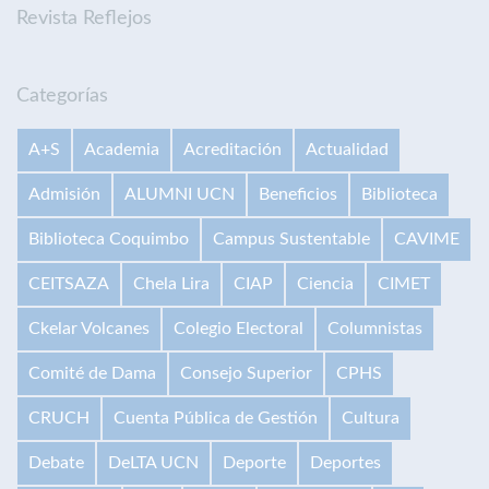
Revista Reflejos
Categorías
A+S
Academia
Acreditación
Actualidad
Admisión
ALUMNI UCN
Beneficios
Biblioteca
Biblioteca Coquimbo
Campus Sustentable
CAVIME
CEITSAZA
Chela Lira
CIAP
Ciencia
CIMET
Ckelar Volcanes
Colegio Electoral
Columnistas
Comité de Dama
Consejo Superior
CPHS
CRUCH
Cuenta Pública de Gestión
Cultura
Debate
DeLTA UCN
Deporte
Deportes