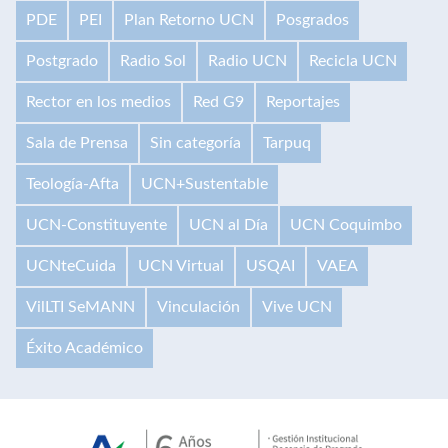
PDE
PEI
Plan Retorno UCN
Posgrados
Postgrado
Radio Sol
Radio UCN
Recicla UCN
Rector en los medios
Red G9
Reportajes
Sala de Prensa
Sin categoría
Tarpuq
Teología-Afta
UCN+Sustentable
UCN-Constituyente
UCN al Día
UCN Coquimbo
UCNteCuida
UCN Virtual
USQAI
VAEA
VilLTI SeMANN
Vinculación
Vive UCN
Éxito Académico