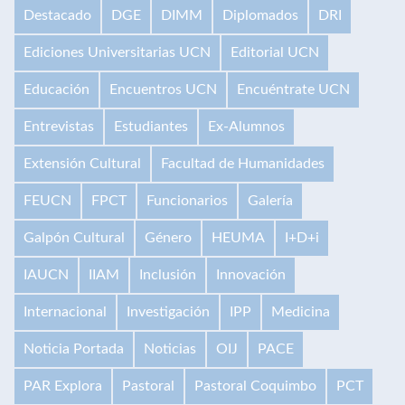
Destacado
DGE
DIMM
Diplomados
DRI
Ediciones Universitarias UCN
Editorial UCN
Educación
Encuentros UCN
Encuéntrate UCN
Entrevistas
Estudiantes
Ex-Alumnos
Extensión Cultural
Facultad de Humanidades
FEUCN
FPCT
Funcionarios
Galería
Galpón Cultural
Género
HEUMA
I+D+i
IAUCN
IIAM
Inclusión
Innovación
Internacional
Investigación
IPP
Medicina
Noticia Portada
Noticias
OIJ
PACE
PAR Explora
Pastoral
Pastoral Coquimbo
PCT