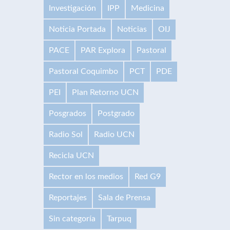
Investigación
IPP
Medicina
Noticia Portada
Noticias
OIJ
PACE
PAR Explora
Pastoral
Pastoral Coquimbo
PCT
PDE
PEI
Plan Retorno UCN
Posgrados
Postgrado
Radio Sol
Radio UCN
Recicla UCN
Rector en los medios
Red G9
Reportajes
Sala de Prensa
Sin categoría
Tarpuq