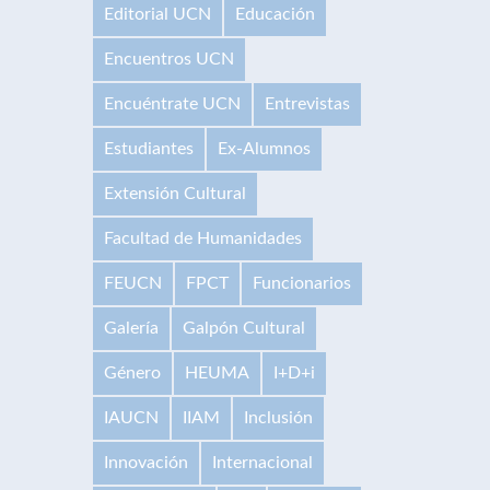
Editorial UCN
Educación
Encuentros UCN
Encuéntrate UCN
Entrevistas
Estudiantes
Ex-Alumnos
Extensión Cultural
Facultad de Humanidades
FEUCN
FPCT
Funcionarios
Galería
Galpón Cultural
Género
HEUMA
I+D+i
IAUCN
IIAM
Inclusión
Innovación
Internacional