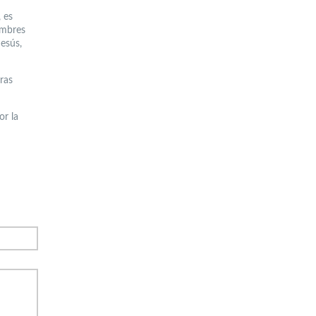
 es
ombres
esús,
ras
or la