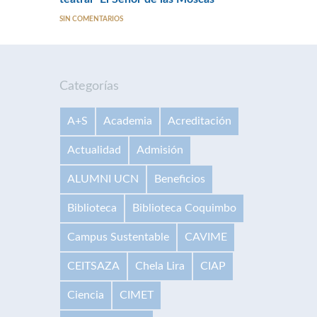
SIN COMENTARIOS
Categorías
A+S
Academia
Acreditación
Actualidad
Admisión
ALUMNI UCN
Beneficios
Biblioteca
Biblioteca Coquimbo
Campus Sustentable
CAVIME
CEITSAZA
Chela Lira
CIAP
Ciencia
CIMET