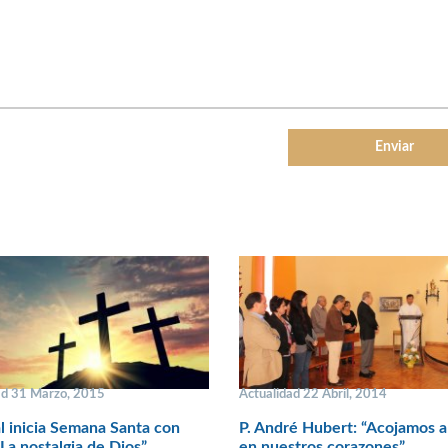
ad 31 Marzo, 2015
Actualidad 22 Abril, 2014
l inicia Semana Santa con
P. André Hubert: “Acojamos a
“La nostalgia de Dios”
en nuestros corazones”