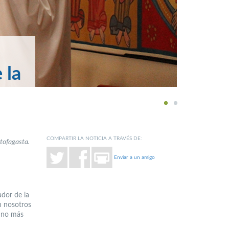
 la
1
2
COMPARTIR LA NOTICIA A TRAVÉS DE:
tofagasta.
Enviar a un amigo
ador de la
n nosotros
 uno más