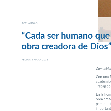
ACTUALIDAD
“Cada ser humano que t
obra creadora de Dios
FECHA: 3 MAYO, 2018
Comunidad 
Con una Eu
académico
Trabajado
En la hom
obra crea
para que 
importante