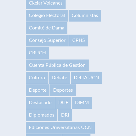
Ckelar Volcanes
Colegio Electoral
Columnistas
Comité de Dama
Consejo Superior
CPHS
CRUCH
Cuenta Pública de Gestión
Cultura
Debate
DeLTA UCN
Deporte
Deportes
Destacado
DGE
DIMM
Diplomados
DRI
Ediciones Universitarias UCN