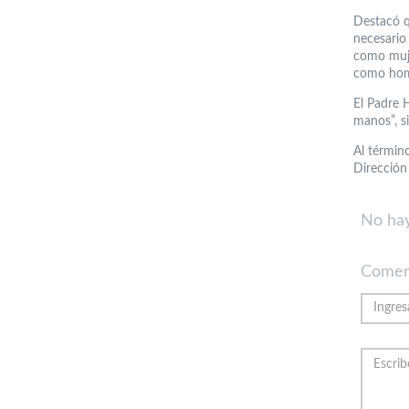
Destacó q
necesario
como muje
como homb
El Padre 
manos”, s
Al términ
Dirección 
No hay
Comen