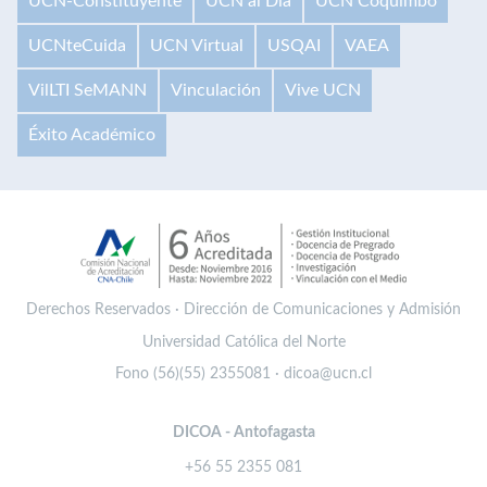
UCN-Constituyente
UCN al Día
UCN Coquimbo
UCNteCuida
UCN Virtual
USQAI
VAEA
VilLTI SeMANN
Vinculación
Vive UCN
Éxito Académico
Derechos Reservados · Dirección de Comunicaciones y Admisión
Universidad Católica del Norte
Fono (56)(55) 2355081 · dicoa@ucn.cl
DICOA - Antofagasta
+56 55 2355 081