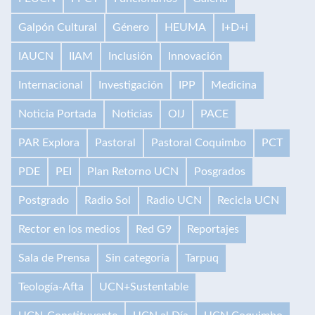
Galpón Cultural
Género
HEUMA
I+D+i
IAUCN
IIAM
Inclusión
Innovación
Internacional
Investigación
IPP
Medicina
Noticia Portada
Noticias
OIJ
PACE
PAR Explora
Pastoral
Pastoral Coquimbo
PCT
PDE
PEI
Plan Retorno UCN
Posgrados
Postgrado
Radio Sol
Radio UCN
Recicla UCN
Rector en los medios
Red G9
Reportajes
Sala de Prensa
Sin categoría
Tarpuq
Teología-Afta
UCN+Sustentable