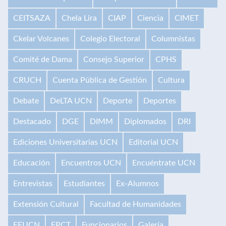
CEITSAZA
Chela Lira
CIAP
Ciencia
CIMET
Ckelar Volcanes
Colegio Electoral
Columnistas
Comité de Dama
Consejo Superior
CPHS
CRUCH
Cuenta Pública de Gestión
Cultura
Debate
DeLTA UCN
Deporte
Deportes
Destacado
DGE
DIMM
Diplomados
DRI
Ediciones Universitarias UCN
Editorial UCN
Educación
Encuentros UCN
Encuéntrate UCN
Entrevistas
Estudiantes
Ex-Alumnos
Extensión Cultural
Facultad de Humanidades
FEUCN
FPCT
Funcionarios
Galería