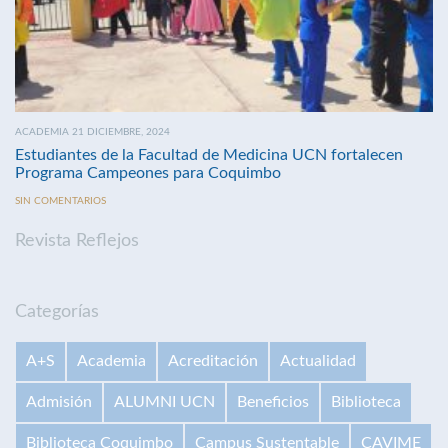
ACADEMIA 21 DICIEMBRE, 2024
Estudiantes de la Facultad de Medicina UCN fortalecen
Programa Campeones para Coquimbo
SIN COMENTARIOS
Revista Reflejos
Categorías
A+S
Academia
Acreditación
Actualidad
Admisión
ALUMNI UCN
Beneficios
Biblioteca
Biblioteca Coquimbo
Campus Sustentable
CAVIME