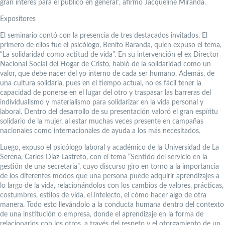
gran interés para el público en general”, afirmó Jacqueline Miranda.
Expositores
El seminario contó con la presencia de tres destacados invitados. El
primero de ellos fue el psicólogo, Benito Baranda, quien expuso el tema,
“La solidaridad como actitud de vida”. En su intervención el ex Director
Nacional Social del Hogar de Cristo, habló de la solidaridad como un
valor, que debe nacer del yo interno de cada ser humano. Además, de
una cultura solidaria, pues en el tiempo actual, no es fácil tener la
capacidad de ponerse en el lugar del otro y traspasar las barreras del
individualismo y materialismo para solidarizar en la vida personal y
laboral. Dentro del desarrollo de su presentación valoró el gran espíritu
solidario de la mujer, al estar muchas veces presente en campañas
nacionales como internacionales de ayuda a los más necesitados.
Luego, expuso el psicólogo laboral y académico de la Universidad de La
Serena, Carlos Díaz Lastreto, con el tema “Sentido del servicio en la
gestión de una secretaria”, cuyo discurso giro en torno a la importancia
de los diferentes modos que una persona puede adquirir aprendizajes a
lo largo de la vida, relacionándolos con los cambios de valores, prácticas,
costumbres, estilos de vida, el intelecto, el cómo hacer algo de otra
manera. Todo esto llevándolo a la conducta humana dentro del contexto
de una institución o empresa, donde el aprendizaje en la forma de
relacionarlos con los otros, a través del respeto y el otorgamiento de un