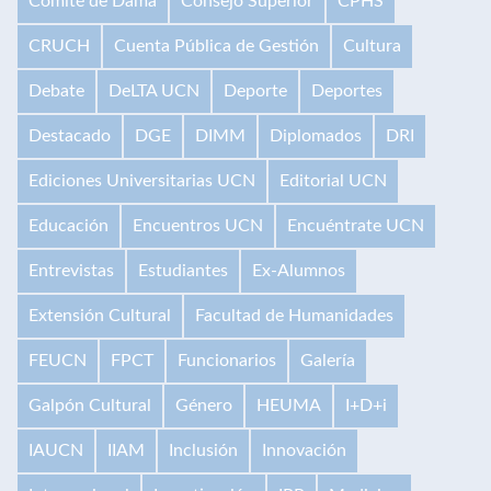
Comité de Dama
Consejo Superior
CPHS
CRUCH
Cuenta Pública de Gestión
Cultura
Debate
DeLTA UCN
Deporte
Deportes
Destacado
DGE
DIMM
Diplomados
DRI
Ediciones Universitarias UCN
Editorial UCN
Educación
Encuentros UCN
Encuéntrate UCN
Entrevistas
Estudiantes
Ex-Alumnos
Extensión Cultural
Facultad de Humanidades
FEUCN
FPCT
Funcionarios
Galería
Galpón Cultural
Género
HEUMA
I+D+i
IAUCN
IIAM
Inclusión
Innovación