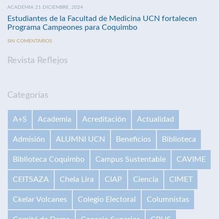
ACADEMIA 21 DICIEMBRE, 2024
Estudiantes de la Facultad de Medicina UCN fortalecen
Programa Campeones para Coquimbo
SIN COMENTARIOS
Revista Reflejos
Categorías
A+S
Academia
Acreditación
Actualidad
Admisión
ALUMNI UCN
Beneficios
Biblioteca
Biblioteca Coquimbo
Campus Sustentable
CAVIME
CEITSAZA
Chela Lira
CIAP
Ciencia
CIMET
Ckelar Volcanes
Colegio Electoral
Columnistas