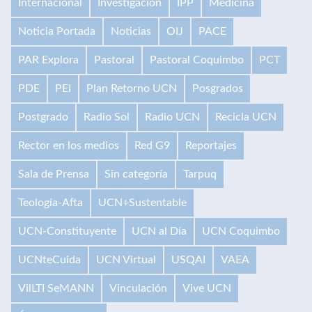
Internacional
Investigación
IPP
Medicina
Noticia Portada
Noticias
OIJ
PACE
PAR Explora
Pastoral
Pastoral Coquimbo
PCT
PDE
PEI
Plan Retorno UCN
Posgrados
Postgrado
Radio Sol
Radio UCN
Recicla UCN
Rector en los medios
Red G9
Reportajes
Sala de Prensa
Sin categoría
Tarpuq
Teología-Afta
UCN+Sustentable
UCN-Constituyente
UCN al Día
UCN Coquimbo
UCNteCuida
UCN Virtual
USQAI
VAEA
VilLTI SeMANN
Vinculación
Vive UCN