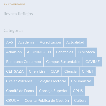
SIN COMENTARIOS
Revista Reflejos
Categorías
A+S
Academia
Acreditación
Actualidad
Admisión
ALUMNI UCN
Beneficios
Biblioteca
Biblioteca Coquimbo
Campus Sustentable
CAVIME
CEITSAZA
Chela Lira
CIAP
Ciencia
CIMET
Ckelar Volcanes
Colegio Electoral
Columnistas
Comité de Dama
Consejo Superior
CPHS
CRUCH
Cuenta Pública de Gestión
Cultura