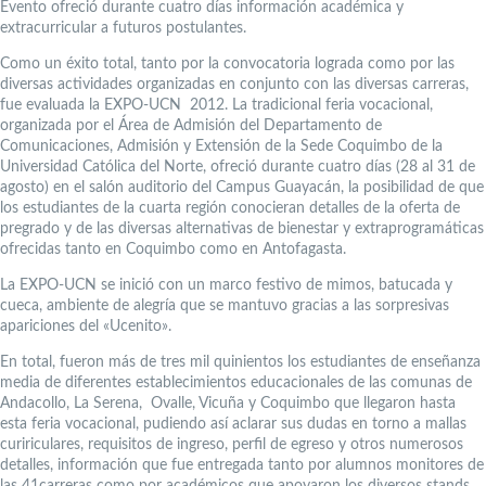
Evento ofreció durante cuatro días información académica y
extracurricular a futuros postulantes.
Como un éxito total, tanto por la convocatoria lograda como por las
diversas actividades organizadas en conjunto con las diversas carreras,
fue evaluada la EXPO-UCN 2012. La tradicional feria vocacional,
organizada por el Área de Admisión del Departamento de
Comunicaciones, Admisión y Extensión de la Sede Coquimbo de la
Universidad Católica del Norte, ofreció durante cuatro días (28 al 31 de
agosto) en el salón auditorio del Campus Guayacán, la posibilidad de que
los estudiantes de la cuarta región conocieran detalles de la oferta de
pregrado y de las diversas alternativas de bienestar y extraprogramáticas
ofrecidas tanto en Coquimbo como en Antofagasta.
La EXPO-UCN se inició con un marco festivo de mimos, batucada y
cueca, ambiente de alegría que se mantuvo gracias a las sorpresivas
apariciones del «Ucenito».
En total, fueron más de tres mil quinientos los estudiantes de enseñanza
media de diferentes establecimientos educacionales de las comunas de
Andacollo, La Serena, Ovalle, Vicuña y Coquimbo que llegaron hasta
esta feria vocacional, pudiendo así aclarar sus dudas en torno a mallas
cuririculares, requisitos de ingreso, perfil de egreso y otros numerosos
detalles, información que fue entregada tanto por alumnos monitores de
las 41carreras como por académicos que apoyaron los diversos stands.