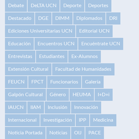
Debate
DeLTA UCN
Deporte
Deportes
Destacado
DGE
DIMM
Diplomados
DRI
Ediciones Universitarias UCN
Editorial UCN
Educación
Encuentros UCN
Encuéntrate UCN
Entrevistas
Estudiantes
Ex-Alumnos
Extensión Cultural
Facultad de Humanidades
FEUCN
FPCT
Funcionarios
Galería
Galpón Cultural
Género
HEUMA
I+D+i
IAUCN
IIAM
Inclusión
Innovación
Internacional
Investigación
IPP
Medicina
Noticia Portada
Noticias
OIJ
PACE