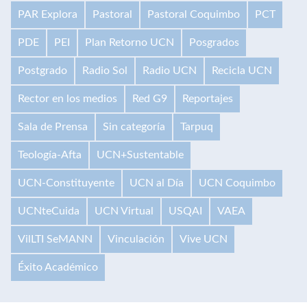
PAR Explora
Pastoral
Pastoral Coquimbo
PCT
PDE
PEI
Plan Retorno UCN
Posgrados
Postgrado
Radio Sol
Radio UCN
Recicla UCN
Rector en los medios
Red G9
Reportajes
Sala de Prensa
Sin categoría
Tarpuq
Teología-Afta
UCN+Sustentable
UCN-Constituyente
UCN al Día
UCN Coquimbo
UCNteCuida
UCN Virtual
USQAI
VAEA
VilLTI SeMANN
Vinculación
Vive UCN
Éxito Académico