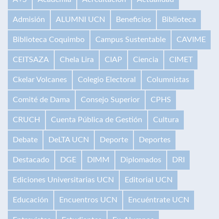
Admisión
ALUMNI UCN
Beneficios
Biblioteca
Biblioteca Coquimbo
Campus Sustentable
CAVIME
CEITSAZA
Chela Lira
CIAP
Ciencia
CIMET
Ckelar Volcanes
Colegio Electoral
Columnistas
Comité de Dama
Consejo Superior
CPHS
CRUCH
Cuenta Pública de Gestión
Cultura
Debate
DeLTA UCN
Deporte
Deportes
Destacado
DGE
DIMM
Diplomados
DRI
Ediciones Universitarias UCN
Editorial UCN
Educación
Encuentros UCN
Encuéntrate UCN