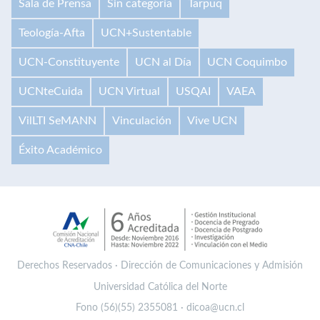
Sala de Prensa
Sin categoría
Tarpuq
Teología-Afta
UCN+Sustentable
UCN-Constituyente
UCN al Día
UCN Coquimbo
UCNteCuida
UCN Virtual
USQAI
VAEA
VilLTI SeMANN
Vinculación
Vive UCN
Éxito Académico
Derechos Reservados · Dirección de Comunicaciones y Admisión
Universidad Católica del Norte
Fono (56)(55) 2355081 · dicoa@ucn.cl