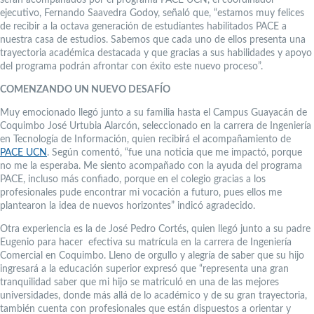
serán acompañados por el programa PACE UCN, el coordinador
ejecutivo, Fernando Saavedra Godoy, señaló que, “estamos muy felices
de recibir a la octava generación de estudiantes habilitados PACE a
nuestra casa de estudios. Sabemos que cada uno de ellos presenta una
trayectoria académica destacada y que gracias a sus habilidades y apoyo
del programa podrán afrontar con éxito este nuevo proceso”.
COMENZANDO UN NUEVO DESAFÍO
Muy emocionado llegó junto a su familia hasta el Campus Guayacán de
Coquimbo José Urtubia Alarcón, seleccionado en la carrera de Ingeniería
en Tecnología de Información, quien recibirá el acompañamiento de
PACE UCN
. Según comentó, “fue una noticia que me impactó, porque
no me la esperaba. Me siento acompañado con la ayuda del programa
PACE, incluso más confiado, porque en el colegio gracias a los
profesionales pude encontrar mi vocación a futuro, pues ellos me
plantearon la idea de nuevos horizontes” indicó agradecido.
Otra experiencia es la de José Pedro Cortés, quien llegó junto a su padre
Eugenio para hacer efectiva su matrícula en la carrera de Ingeniería
Comercial en Coquimbo. Lleno de orgullo y alegría de saber que su hijo
ingresará a la educación superior expresó que “representa una gran
tranquilidad saber que mi hijo se matriculó en una de las mejores
universidades, donde más allá de lo académico y de su gran trayectoria,
también cuenta con profesionales que están dispuestos a orientar y