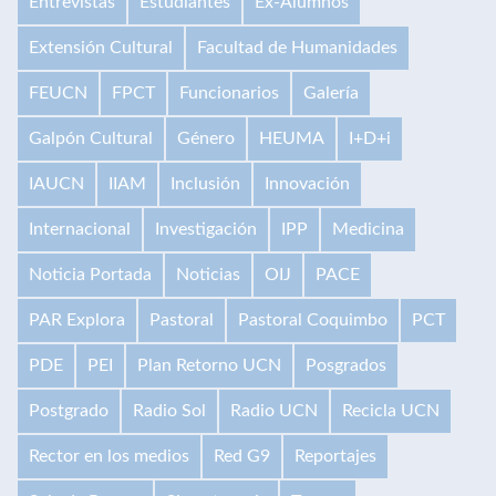
Entrevistas
Estudiantes
Ex-Alumnos
Extensión Cultural
Facultad de Humanidades
FEUCN
FPCT
Funcionarios
Galería
Galpón Cultural
Género
HEUMA
I+D+i
IAUCN
IIAM
Inclusión
Innovación
Internacional
Investigación
IPP
Medicina
Noticia Portada
Noticias
OIJ
PACE
PAR Explora
Pastoral
Pastoral Coquimbo
PCT
PDE
PEI
Plan Retorno UCN
Posgrados
Postgrado
Radio Sol
Radio UCN
Recicla UCN
Rector en los medios
Red G9
Reportajes