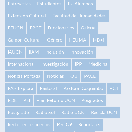
Entrevistas
Estudiantes
Ex-Alumnos
Extensión Cultural
Facultad de Humanidades
FEUCN
FPCT
Funcionarios
Galería
Galpón Cultural
Género
HEUMA
I+D+i
IAUCN
IIAM
Inclusión
Innovación
Internacional
Investigación
IPP
Medicina
Noticia Portada
Noticias
OIJ
PACE
PAR Explora
Pastoral
Pastoral Coquimbo
PCT
PDE
PEI
Plan Retorno UCN
Posgrados
Postgrado
Radio Sol
Radio UCN
Recicla UCN
Rector en los medios
Red G9
Reportajes