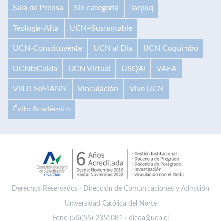
Sala de Prensa
Sin categoría
Tarpuq
Teología-Afta
UCN+Sustentable
UCN-Constituyente
UCN al Día
UCN Coquimbo
UCNteCuida
UCN Virtual
USQAI
VAEA
VilLTI SeMANN
Vinculación
Vive UCN
Éxito Académico
Derechos Reservados · Dirección de Comunicaciones y Admisión
Universidad Católica del Norte
Fono (56)(55) 2355081 · dicoa@ucn.cl