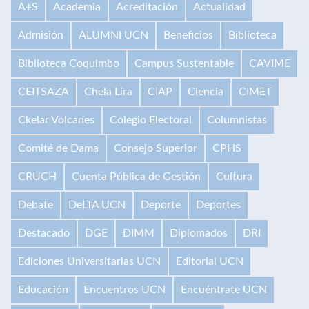
A+S
Academia
Acreditación
Actualidad
Admisión
ALUMNI UCN
Beneficios
Biblioteca
Biblioteca Coquimbo
Campus Sustentable
CAVIME
CEITSAZA
Chela Lira
CIAP
Ciencia
CIMET
Ckelar Volcanes
Colegio Electoral
Columnistas
Comité de Dama
Consejo Superior
CPHS
CRUCH
Cuenta Pública de Gestión
Cultura
Debate
DeLTA UCN
Deporte
Deportes
Destacado
DGE
DIMM
Diplomados
DRI
Ediciones Universitarias UCN
Editorial UCN
Educación
Encuentros UCN
Encuéntrate UCN