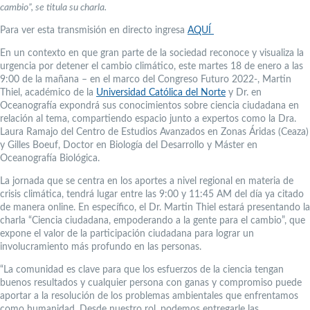
cambio”, se titula su charla.
Para ver esta transmisión en directo ingresa
AQUÍ
En un contexto en que gran parte de la sociedad reconoce y visualiza la
urgencia por detener el cambio climático, este martes 18 de enero a las
9:00 de la mañana – en el marco del Congreso Futuro 2022-, Martin
Thiel, académico de la
Universidad Católica del Norte
y Dr. en
Oceanografía expondrá sus conocimientos sobre ciencia ciudadana en
relación al tema, compartiendo espacio junto a expertos como la Dra.
Laura Ramajo del Centro de Estudios Avanzados en Zonas Áridas (Ceaza)
y Gilles Boeuf, Doctor en Biología del Desarrollo y Máster en
Oceanografía Biológica.
La jornada que se centra en los aportes a nivel regional en materia de
crisis climática, tendrá lugar entre las 9:00 y 11:45 AM del día ya citado
de manera online. En específico, el Dr. Martin Thiel estará presentando la
charla “Ciencia ciudadana, empoderando a la gente para el cambio”, que
expone el valor de la participación ciudadana para lograr un
involucramiento más profundo en las personas.
“La comunidad es clave para que los esfuerzos de la ciencia tengan
buenos resultados y cualquier persona con ganas y compromiso puede
aportar a la resolución de los problemas ambientales que enfrentamos
como humanidad. Desde nuestro rol, podemos entregarle las