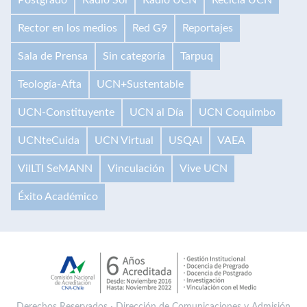
Rector en los medios
Red G9
Reportajes
Sala de Prensa
Sin categoría
Tarpuq
Teología-Afta
UCN+Sustentable
UCN-Constituyente
UCN al Día
UCN Coquimbo
UCNteCuida
UCN Virtual
USQAI
VAEA
VilLTI SeMANN
Vinculación
Vive UCN
Éxito Académico