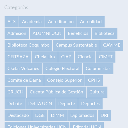
Categorías
A+S
Academia
Acreditación
Actualidad
Admisión
ALUMNI UCN
Beneficios
Biblioteca
Biblioteca Coquimbo
Campus Sustentable
CAVIME
CEITSAZA
Chela Lira
CIAP
Ciencia
CIMET
Ckelar Volcanes
Colegio Electoral
Columnistas
Comité de Dama
Consejo Superior
CPHS
CRUCH
Cuenta Pública de Gestión
Cultura
Debate
DeLTA UCN
Deporte
Deportes
Destacado
DGE
DIMM
Diplomados
DRI
Ediciones Universitarias UCN
Editorial UCN