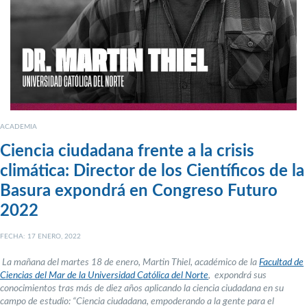
ACADEMIA
Ciencia ciudadana frente a la crisis
climática: Director de los Científicos de la
Basura expondrá en Congreso Futuro
2022
FECHA: 17 ENERO, 2022
La mañana del martes 18 de enero, Martin Thiel, académico de la
Facultad de
Ciencias del Mar de la Universidad Católica del Norte
, expondrá sus
conocimientos tras más de diez años aplicando la ciencia ciudadana en su
campo de estudio: “Ciencia ciudadana, empoderando a la gente para el