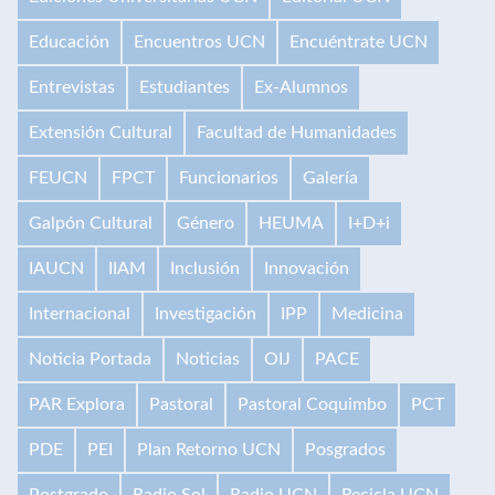
Educación
Encuentros UCN
Encuéntrate UCN
Entrevistas
Estudiantes
Ex-Alumnos
Extensión Cultural
Facultad de Humanidades
FEUCN
FPCT
Funcionarios
Galería
Galpón Cultural
Género
HEUMA
I+D+i
IAUCN
IIAM
Inclusión
Innovación
Internacional
Investigación
IPP
Medicina
Noticia Portada
Noticias
OIJ
PACE
PAR Explora
Pastoral
Pastoral Coquimbo
PCT
PDE
PEI
Plan Retorno UCN
Posgrados
Postgrado
Radio Sol
Radio UCN
Recicla UCN