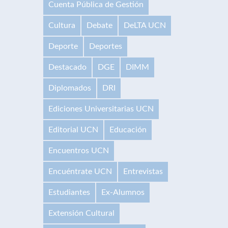
Cuenta Pública de Gestión
Cultura
Debate
DeLTA UCN
Deporte
Deportes
Destacado
DGE
DIMM
Diplomados
DRI
Ediciones Universitarias UCN
Editorial UCN
Educación
Encuentros UCN
Encuéntrate UCN
Entrevistas
Estudiantes
Ex-Alumnos
Extensión Cultural