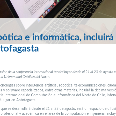
bótica e informática, incluirá
ofagasta
sión de la conferencia internacional tendrá lugar desde el 21 al 23 de agosto e
 la Universidad Católica del Norte.
nologías sobre inteligencia artificial, robótica, telecomunicaciones, ciud
es y software especializados, entre otras materias, incluirá la décima versi
ia Internacional de Computación e Informática del Norte de Chile, Infon
á lugar en Antofagasta.
 que se desarrollará desde el 21 al 23 de agosto, será un espacio de difus
, profesional y académica en el área de la computación e ingeniería, inclu