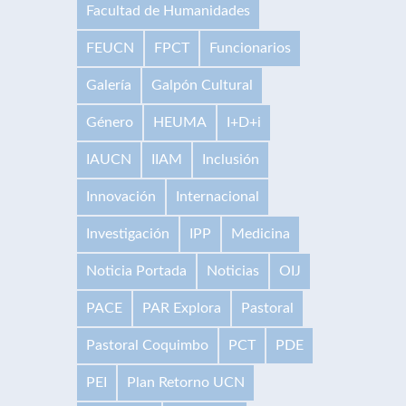
Facultad de Humanidades
FEUCN
FPCT
Funcionarios
Galería
Galpón Cultural
Género
HEUMA
I+D+i
IAUCN
IIAM
Inclusión
Innovación
Internacional
Investigación
IPP
Medicina
Noticia Portada
Noticias
OIJ
PACE
PAR Explora
Pastoral
Pastoral Coquimbo
PCT
PDE
PEI
Plan Retorno UCN