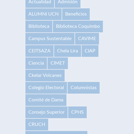
Actualidad
Admisión
ALUMNI UCN
Beneficios
Biblioteca
Biblioteca Coquimbo
Campus Sustentable
CAVIME
CEITSAZA
Chela Lira
CIAP
Ciencia
CIMET
Ckelar Volcanes
Colegio Electoral
Columnistas
Comité de Dama
Consejo Superior
CPHS
CRUCH