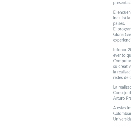
presentaci
El encuen
incluirá l
países.
El progra
Gloria Gas
experienc
Infonor 2
evento qu
Computaci
su creativ
la realiza
redes de 
La realiz
Consejo d
Arturo Pr
A estas in
Colombiano
Universid