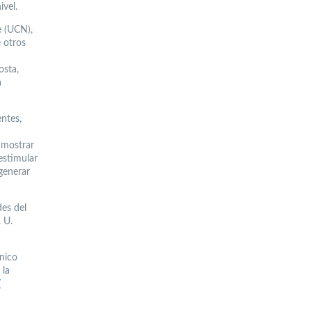
ivel.
e (UCN),
e otros
osta,
a
ntes,
 mostrar
 estimular
 generar
des del
 U.
cnico
 la
/