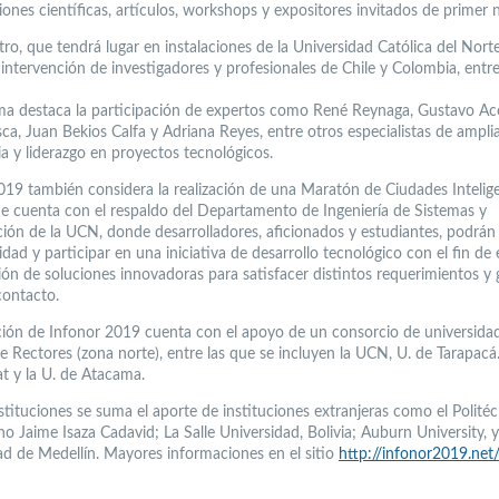
ones científicas, artículos, workshops y expositores invitados de primer n
tro, que tendrá lugar en instalaciones de la Universidad Católica del Nort
a intervención de investigadores y profesionales de Chile y Colombia, entr
ma destaca la participación de expertos como René Reynaga, Gustavo Ac
ca, Juan Bekios Calfa y Adriana Reyes, entre otros especialistas de ampli
ia y liderazgo en proyectos tecnológicos.
019 también considera la realización de una Maratón de Ciudades Intelige
e cuenta con el respaldo del Departamento de Ingeniería de Sistemas y
ón de la UCN, donde desarrolladores, aficionados y estudiantes, podrán
idad y participar en una iniciativa de desarrollo tecnológico con el fin de
ción de soluciones innovadoras para satisfacer distintos requerimientos y
contacto.
ación de Infonor 2019 cuenta con el apoyo de un consorcio de universida
e Rectores (zona norte), entre las que se incluyen la UCN, U. de Tarapacá.
at y la U. de Atacama.
stituciones se suma el aporte de instituciones extranjeras como el Polité
 Jaime Isaza Cadavid; La Salle Universidad, Bolivia; Auburn University, y
ad de Medellín. Mayores informaciones en el sitio
http://infonor2019.net