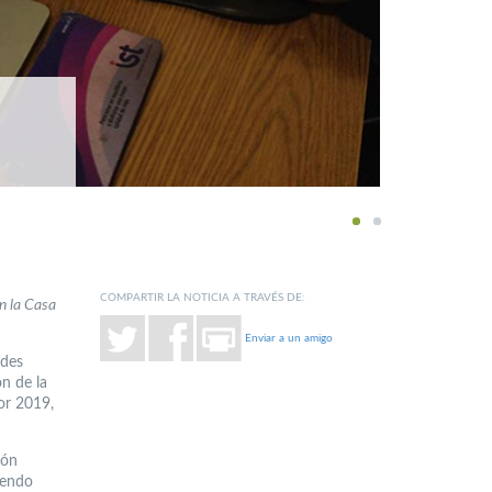
1
2
COMPARTIR LA NOTICIA A TRAVÉS DE:
n la Casa
Enviar a un amigo
ades
ón de la
or 2019,
ión
yendo