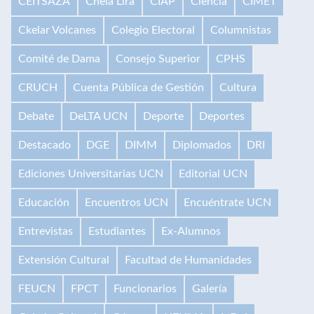
CEITSAZA
Chela Lira
CIAP
Ciencia
CIMET
Ckelar Volcanes
Colegio Electoral
Columnistas
Comité de Dama
Consejo Superior
CPHS
CRUCH
Cuenta Pública de Gestión
Cultura
Debate
DeLTA UCN
Deporte
Deportes
Destacado
DGE
DIMM
Diplomados
DRI
Ediciones Universitarias UCN
Editorial UCN
Educación
Encuentros UCN
Encuéntrate UCN
Entrevistas
Estudiantes
Ex-Alumnos
Extensión Cultural
Facultad de Humanidades
FEUCN
FPCT
Funcionarios
Galería