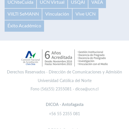
UCNteCuida
UCN Virtual
USQAI
VAEA
VilLTI SeMANN
Vinculación
Vive UCN
Éxito Académico
Derechos Reservados · Dirección de Comunicaciones y Admisión
Universidad Católica del Norte
Fono (56)(55) 2355081 · dicoa@ucn.cl
DICOA - Antofagasta
+56 55 2355 081