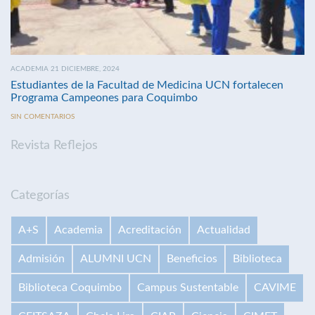
ACADEMIA 21 DICIEMBRE, 2024
Estudiantes de la Facultad de Medicina UCN fortalecen
Programa Campeones para Coquimbo
SIN COMENTARIOS
Revista Reflejos
Categorías
A+S
Academia
Acreditación
Actualidad
Admisión
ALUMNI UCN
Beneficios
Biblioteca
Biblioteca Coquimbo
Campus Sustentable
CAVIME