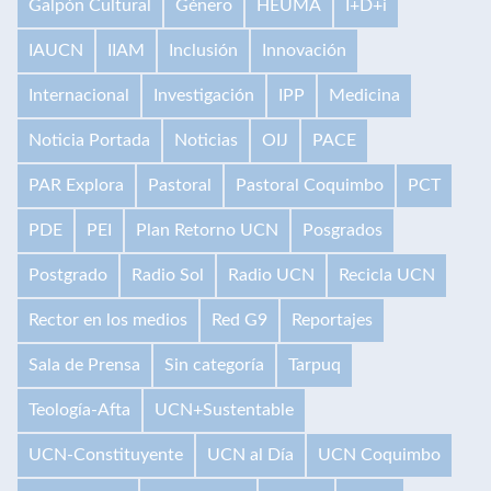
Galpón Cultural
Género
HEUMA
I+D+i
IAUCN
IIAM
Inclusión
Innovación
Internacional
Investigación
IPP
Medicina
Noticia Portada
Noticias
OIJ
PACE
PAR Explora
Pastoral
Pastoral Coquimbo
PCT
PDE
PEI
Plan Retorno UCN
Posgrados
Postgrado
Radio Sol
Radio UCN
Recicla UCN
Rector en los medios
Red G9
Reportajes
Sala de Prensa
Sin categoría
Tarpuq
Teología-Afta
UCN+Sustentable
UCN-Constituyente
UCN al Día
UCN Coquimbo