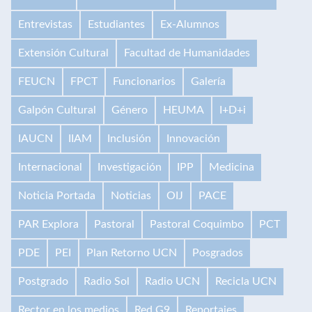
Entrevistas
Estudiantes
Ex-Alumnos
Extensión Cultural
Facultad de Humanidades
FEUCN
FPCT
Funcionarios
Galería
Galpón Cultural
Género
HEUMA
I+D+i
IAUCN
IIAM
Inclusión
Innovación
Internacional
Investigación
IPP
Medicina
Noticia Portada
Noticias
OIJ
PACE
PAR Explora
Pastoral
Pastoral Coquimbo
PCT
PDE
PEI
Plan Retorno UCN
Posgrados
Postgrado
Radio Sol
Radio UCN
Recicla UCN
Rector en los medios
Red G9
Reportajes