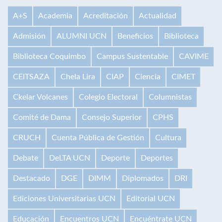
A+S
Academia
Acreditación
Actualidad
Admisión
ALUMNI UCN
Beneficios
Biblioteca
Biblioteca Coquimbo
Campus Sustentable
CAVIME
CEITSAZA
Chela Lira
CIAP
Ciencia
CIMET
Ckelar Volcanes
Colegio Electoral
Columnistas
Comité de Dama
Consejo Superior
CPHS
CRUCH
Cuenta Pública de Gestión
Cultura
Debate
DeLTA UCN
Deporte
Deportes
Destacado
DGE
DIMM
Diplomados
DRI
Ediciones Universitarias UCN
Editorial UCN
Educación
Encuentros UCN
Encuéntrate UCN