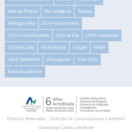
Sala de Prensa
Sin categoría
Tarpuq
Teología-Afta
UCN+Sustentable
UCN-Constituyente
UCN al Día
UCN Coquimbo
UCNteCuida
UCN Virtual
USQAI
VAEA
VilLTI SeMANN
Vinculación
Vive UCN
Éxito Académico
Derechos Reservados · Dirección de Comunicaciones y Admisión
Universidad Católica del Norte