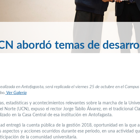
UCN abordó temas de desarrol
realizada en Antofagasta, será replicada el viernes 25 de octubre en el Camp
bo.
Ver Galería
ras, estadísticas y acontecimientos relevantes sobre la marcha de la Unive
el Norte (UCN), expuso el rector Jorge Tabilo Álvarez, en el tradicional Cl
lizado en la Casa Central de esa institución en Antofagasta.
dad entregó la cuenta pública de la gestión 2018, oportunidad en la que 
es aspectos y acciones ocurridos durante ese periodo, en una actividad q
ticipación de la comunidad universitaria.