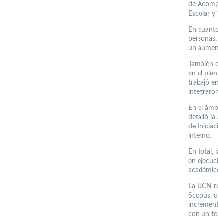
de Acompa
Escolar y 
En cuanto
personas,
un aument
También d
en el plan
trabajó en
integraron
En el ámbi
detalló l
de Inicia
interno.
En total, 
en ejecuc
académico
La UCN re
Scopus, u
increment
con un to