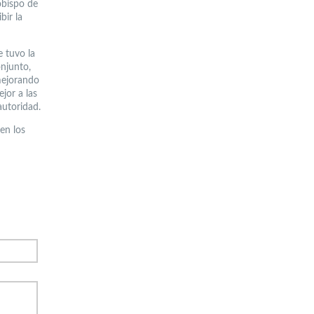
obispo de
bir la
e tuvo la
njunto,
mejorando
jor a las
autoridad.
en los