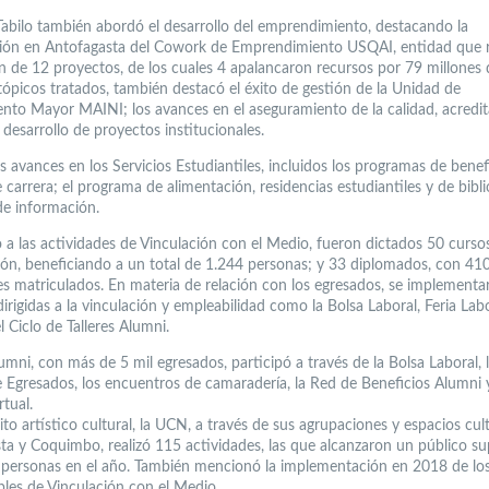
 Tabilo también abordó el desarrollo del emprendimiento, destacando la
ión en Antofagasta del Cowork de Emprendimiento USQAI, entidad que re
n de 12 proyectos, de los cuales 4 apalancaron recursos por 79 millones 
 tópicos tratados, también destacó el éxito de gestión de la Unidad de
nto Mayor MAINI; los avances en el aseguramiento de la calidad, acredi
 desarrollo de proyectos institucionales.
 avances en los Servicios Estudiantiles, incluidos los programas de benef
 carrera; el programa de alimentación, residencias estudiantiles y de bibl
de información.
 a las actividades de Vinculación con el Medio, fueron dictados 50 curso
ión, beneficiando a un total de 1.244 personas; y 33 diplomados, con 41
es matriculados. En materia de relación con los egresados, se implementa
irigidas a la vinculación y empleabilidad como la Bolsa Laboral, Feria Lab
el Ciclo de Talleres Alumni.
mni, con más de 5 mil egresados, participó a través de la Bolsa Laboral, 
e Egresados, los encuentros de camaradería, la Red de Beneficios Alumni y
rtual.
to artístico cultural, la UCN, a través de sus agrupaciones y espacios cul
ta y Coquimbo, realizó 115 actividades, las que alcanzaron un público su
l personas en el año. También mencionó la implementación en 2018 de lo
les de Vinculación con el Medio.