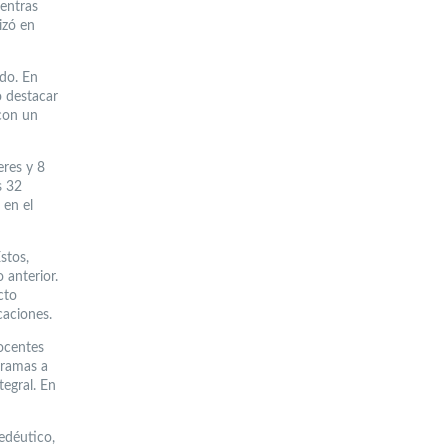
entras
izó en
odo. En
o destacar
con un
eres y 8
s 32
 en el
stos,
 anterior.
cto
caciones.
ocentes
gramas a
egral. En
edéutico,