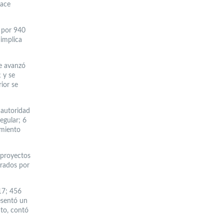
lace
 por 940
 implica
se avanzó
; y se
rior se
a autoridad
egular; 6
amiento
1 proyectos
erados por
17; 456
esentó un
nto, contó