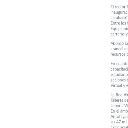
El rector
inaugurac
incubació
Entre los
Equipamie
carreras y
Abordó los
arancel de
recursos 
En cuanto
capacitac
estudiant
acciones d
Virtual y 
La Red Alu
Talleres d
Laboral Vi
En el ámbi
Antofagas
las 47 mi
Concursab