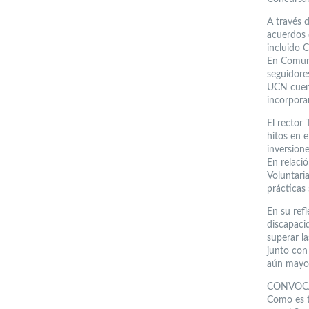
A través 
acuerdos 
incluido C
En Comuni
seguidore
UCN cuent
incorporar
El rector 
hitos en 
inversione
En relació
Voluntari
prácticas 
En su refl
discapaci
superar la
junto con
aún mayo
CONVOC
Como es tr