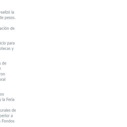
alizó la
de pesos.
tación de
icio para
iotecas y
s de
0
ron
oral
los
 la Feria
turales de
perior a
s Fondos