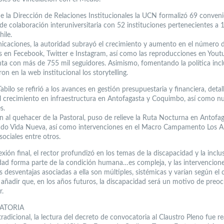
de la Dirección de Relaciones Institucionales la UCN formalizó 69 conveni
de colaboración interuniversitaria con 52 instituciones pertenecientes a 1
hile.
caciones, la autoridad subrayó el crecimiento y aumento en el número 
s en Fecebook, Twitter e Instagram, así como las reproducciones en Yout
a con más de 755 mil seguidores. Asimismo, fomentando la política inclu
on en la web institucional los storytelling.
Tabilo se refirió a los avances en gestión presupuestaria y financiera, deta
el crecimiento en infraestructura en Antofagasta y Coquimbo, así como n
s.
n al quehacer de la Pastoral, puso de relieve la Ruta Nocturna en Antofag
ado Vida Nueva, así como intervenciones en el Macro Campamento Los Ar
sociales entre otros.
exión final, el rector profundizó en los temas de la discapacidad y la inclu
dad forma parte de la condición humana…es compleja, y las intervencion
s desventajas asociadas a ella son múltiples, sistémicas y varían según el 
 añadir que, en los años futuros, la discapacidad será un motivo de preo
r.
ATORIA
adicional, la lectura del decreto de convocatoria al Claustro Pleno fue re