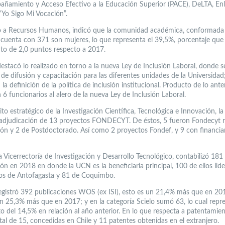
ñamiento y Acceso Efectivo a la Educación Superior (PACE), DeLTA, En
“Yo Sigo Mi Vocación”.
 a Recursos Humanos, indicó que la comunidad académica, conformada
 cuenta con 371 son mujeres, lo que representa el 39,5%, porcentaje que
o de 2,0 puntos respecto a 2017.
estacó lo realizado en torno a la nueva Ley de Inclusión Laboral, donde 
 de difusión y capacitación para las diferentes unidades de la Universidad
 la definición de la política de inclusión institucional. Producto de lo ante
 6 funcionarios al alero de la nueva Ley de Inclusión Laboral.
to estratégico de la Investigación Científica, Tecnológica e Innovación, l
a adjudicación de 13 proyectos FONDECYT. De éstos, 5 fueron Fondecyt r
ción y 2 de Postdoctorado. Así como 2 proyectos Fondef, y 9 con financi
la Vicerrectoría de Investigación y Desarrollo Tecnológico, contabilizó 18
ión en 2018 en donde la UCN es la beneficiaria principal, 100 de ellos lid
s de Antofagasta y 81 de Coquimbo.
gistró 392 publicaciones WOS (ex ISI), esto es un 21,4% más que en 20
n 25,3% más que en 2017; y en la categoría Scielo sumó 63, lo cual repr
o del 14,5% en relación al año anterior. En lo que respecta a patentamie
tal de 15, concedidas en Chile y 11 patentes obtenidas en el extranjero.