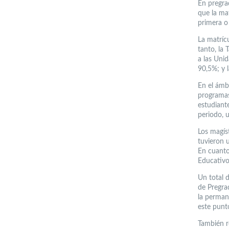
En pregra
que la ma
primera o
La matrícu
tanto, la
a las Uni
90,5%; y 
En el ámb
programas
estudiant
periodo, 
Los magís
tuvieron 
En cuanto
Educativo 
Un total 
de Pregra
la perman
este punt
También r