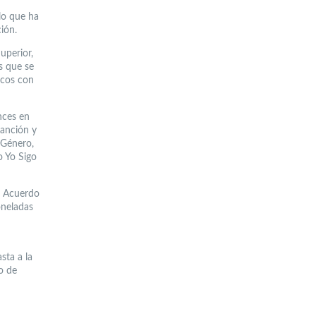
 lo que ha
ión.
uperior,
s que se
icos con
nces en
Sanción y
 Género,
 Yo Sigo
el Acuerdo
oneladas
sta a la
o de