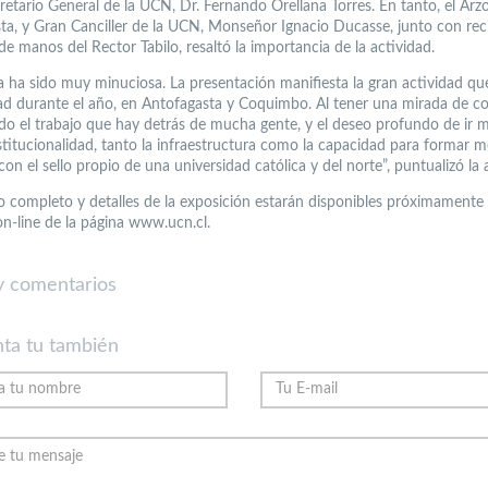
cretario General de la UCN, Dr. Fernando Orellana Torres. En tanto, el Arz
ta, y Gran Canciller de la UCN, Monseñor Ignacio Ducasse, junto con reci
e manos del Rector Tabilo, resaltó la importancia de la actividad.
a ha sido muy minuciosa. La presentación manifiesta la gran actividad qu
ad durante el año, en Antofagasta y Coquimbo. Al tener una mirada de co
do el trabajo que hay detrás de mucha gente, y el deseo profundo de ir 
stitucionalidad, tanto la infraestructura como la capacidad para formar me
on el sello propio de una universidad católica y del norte”, puntualizó la 
so completo y detalles de la exposición estarán disponibles próximamente 
on-line de la página www.ucn.cl.
 comentarios
ta tu también