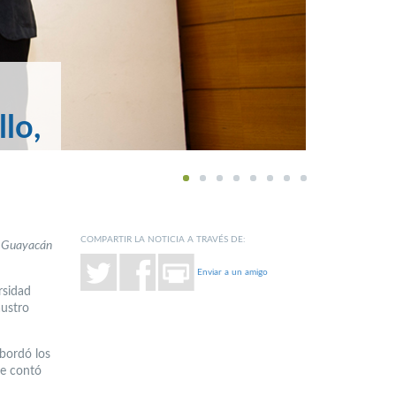
lo,
1
2
3
4
5
6
7
8
COMPARTIR LA NOTICIA A TRAVÉS DE:
us Guayacán
Enviar a un amigo
rsidad
austro
abordó los
ue contó