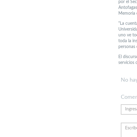
por el Se
Antofagas
Memoria d
“La cuent
Universid
uno ve to
toda la in
personas c
El discur
servicios 
No hay
Comen