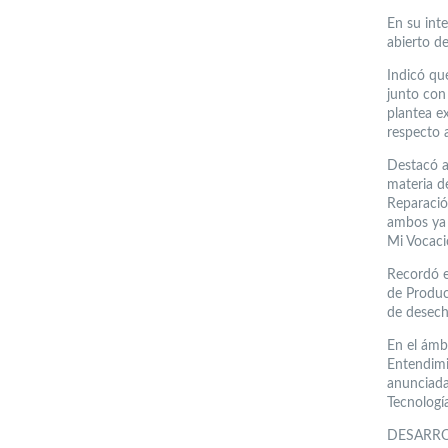
En su inte
abierto d
Indicó que
junto con
plantea e
respecto a
Destacó a
materia d
Reparació
ambos ya 
Mi Vocaci
Recordó e
de Produc
de desecho
En el ámb
Entendimi
anunciada
Tecnologí
DESARR