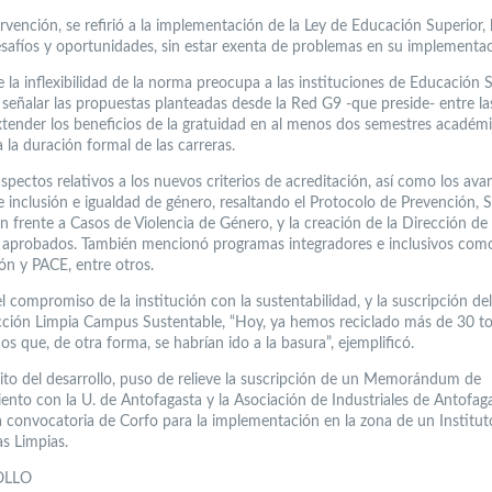
rvención, se refirió a la implementación de la Ley de Educación Superior,
esafíos y oportunidades, sin estar exenta de problemas en su implementac
 la inflexibilidad de la norma preocupa a las instituciones de Educación S
 señalar las propuestas planteadas desde la Red G9 -que preside- entre la
xtender los beneficios de la gratuidad en al menos dos semestres académ
 la duración formal de las carreras.
spectos relativos a los nuevos criterios de acreditación, así como los ava
e inclusión e igualdad de género, resaltando el Protocolo de Prevención, 
n frente a Casos de Violencia de Género, y la creación de la Dirección de
aprobados. También mencionó programas integradores e inclusivos como
ón y PACE, entre otros.
l compromiso de la institución con la sustentabilidad, y la suscripción d
ción Limpia Campus Sustentable, “Hoy, ya hemos reciclado más de 30 t
s que, de otra forma, se habrían ido a la basura”, ejemplificó.
ito del desarrollo, puso de relieve la suscripción de un Memorándum de
ento con la U. de Antofagasta y la Asociación de Industriales de Antofaga
 convocatoria de Corfo para la implementación en la zona de un Institut
as Limpias.
OLLO