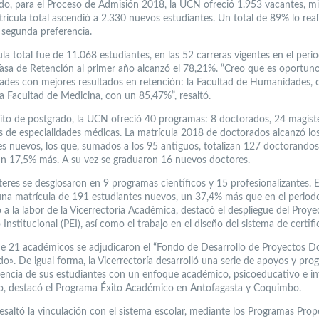
do, para el Proceso de Admisión 2018, la UCN ofreció 1.953 vacantes, mi
trícula total ascendió a 2.330 nuevos estudiantes. Un total de 89% lo real
 segunda preferencia.
la total fue de 11.068 estudiantes, en las 52 carreras vigentes en el peri
 Tasa de Retención al primer año alcanzó el 78,21%. “Creo que es oportun
dades con mejores resultados en retención: la Facultad de Humanidades, 
la Facultad de Medicina, con un 85,47%”, resaltó.
ito de postgrado, la UCN ofreció 40 programas: 8 doctorados, 24 magíst
 de especialidades médicas. La matrícula 2018 de doctorados alcanzó lo
es nuevos, los que, sumados a los 95 antiguos, totalizan 127 doctorandos
un 17,5% más. A su vez se graduaron 16 nuevos doctores.
teres se desglosaron en 9 programas científicos y 15 profesionalizantes. E
una matrícula de 191 estudiantes nuevos, un 37,4% más que en el periodo
 a la labor de la Vicerrectoría Académica, destacó el despliegue del Proye
Institucional (PEI), así como el trabajo en el diseño del sistema de certifi
de 21 académicos se adjudicaron el “Fondo de Desarrollo de Proyectos D
do». De igual forma, la Vicerrectoría desarrolló una serie de apoyos y pro
encia de sus estudiantes con un enfoque académico, psicoeducativo e int
o, destacó el Programa Éxito Académico en Antofagasta y Coquimbo.
esaltó la vinculación con el sistema escolar, mediante los Programas Prop