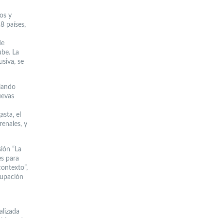
os y
8 países,
de
ube. La
siva, se
llando
uevas
asta, el
enales, y
sión “La
es para
contexto”,
cupación
alizada