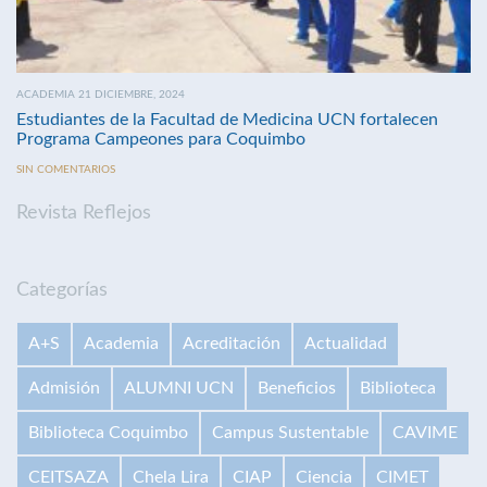
ACADEMIA 21 DICIEMBRE, 2024
Estudiantes de la Facultad de Medicina UCN fortalecen
Programa Campeones para Coquimbo
SIN COMENTARIOS
Revista Reflejos
Categorías
A+S
Academia
Acreditación
Actualidad
Admisión
ALUMNI UCN
Beneficios
Biblioteca
Biblioteca Coquimbo
Campus Sustentable
CAVIME
CEITSAZA
Chela Lira
CIAP
Ciencia
CIMET