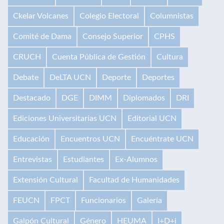
Ckelar Volcanes
Colegio Electoral
Columnistas
Comité de Dama
Consejo Superior
CPHS
CRUCH
Cuenta Pública de Gestión
Cultura
Debate
DeLTA UCN
Deporte
Deportes
Destacado
DGE
DIMM
Diplomados
DRI
Ediciones Universitarias UCN
Editorial UCN
Educación
Encuentros UCN
Encuéntrate UCN
Entrevistas
Estudiantes
Ex-Alumnos
Extensión Cultural
Facultad de Humanidades
FEUCN
FPCT
Funcionarios
Galería
Galpón Cultural
Género
HEUMA
I+D+i