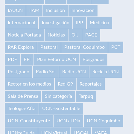
IAUCN
IIAM
Inclusión
Innovación
Internacional
Investigación
IPP
Medicina
Noticia Portada
Noticias
OIJ
PACE
PAR Explora
Pastoral
Pastoral Coquimbo
PCT
PDE
PEI
Plan Retorno UCN
Posgrados
Postgrado
Radio Sol
Radio UCN
Recicla UCN
Rector en los medios
Red G9
Reportajes
Sala de Prensa
Sin categoría
Tarpuq
Teología-Afta
UCN+Sustentable
UCN-Constituyente
UCN al Día
UCN Coquimbo
UCNteCuida
UCN Virtual
USQAI
VAEA