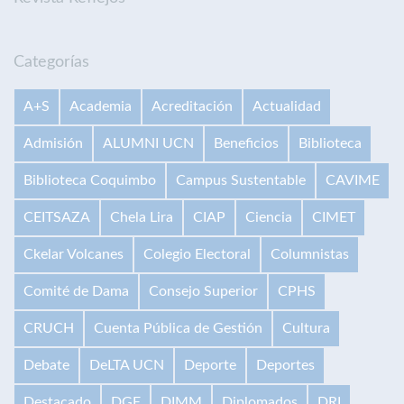
Categorías
A+S
Academia
Acreditación
Actualidad
Admisión
ALUMNI UCN
Beneficios
Biblioteca
Biblioteca Coquimbo
Campus Sustentable
CAVIME
CEITSAZA
Chela Lira
CIAP
Ciencia
CIMET
Ckelar Volcanes
Colegio Electoral
Columnistas
Comité de Dama
Consejo Superior
CPHS
CRUCH
Cuenta Pública de Gestión
Cultura
Debate
DeLTA UCN
Deporte
Deportes
Destacado
DGE
DIMM
Diplomados
DRI