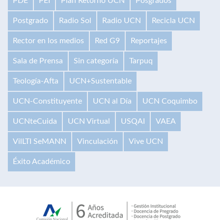
PDE
PEI
Plan Retorno UCN
Posgrados
Postgrado
Radio Sol
Radio UCN
Recicla UCN
Rector en los medios
Red G9
Reportajes
Sala de Prensa
Sin categoría
Tarpuq
Teología-Afta
UCN+Sustentable
UCN-Constituyente
UCN al Día
UCN Coquimbo
UCNteCuida
UCN Virtual
USQAI
VAEA
VilLTI SeMANN
Vinculación
Vive UCN
Éxito Académico