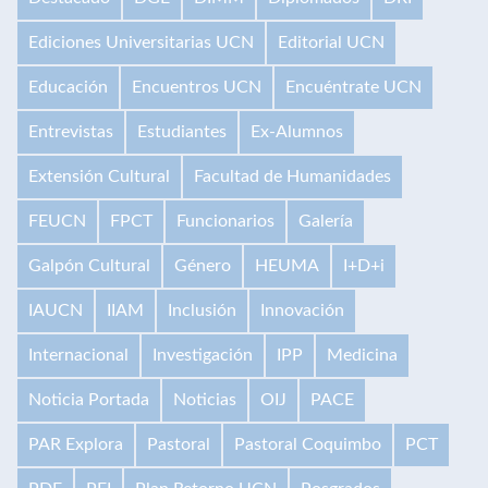
Ediciones Universitarias UCN
Editorial UCN
Educación
Encuentros UCN
Encuéntrate UCN
Entrevistas
Estudiantes
Ex-Alumnos
Extensión Cultural
Facultad de Humanidades
FEUCN
FPCT
Funcionarios
Galería
Galpón Cultural
Género
HEUMA
I+D+i
IAUCN
IIAM
Inclusión
Innovación
Internacional
Investigación
IPP
Medicina
Noticia Portada
Noticias
OIJ
PACE
PAR Explora
Pastoral
Pastoral Coquimbo
PCT