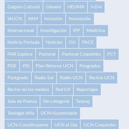
Galpón Cultural
Género
HEUMA
I+D+i
IAUCN
IIAM
Inclusión
Innovación
Internacional
Investigación
IPP
Medicina
Noticia Portada
Noticias
OIJ
PACE
PAR Explora
Pastoral
Pastoral Coquimbo
PCT
PDE
PEI
Plan Retorno UCN
Posgrados
Postgrado
Radio Sol
Radio UCN
Recicla UCN
Rector en los medios
Red G9
Reportajes
Sala de Prensa
Sin categoría
Tarpuq
Teología-Afta
UCN+Sustentable
UCN-Constituyente
UCN al Día
UCN Coquimbo