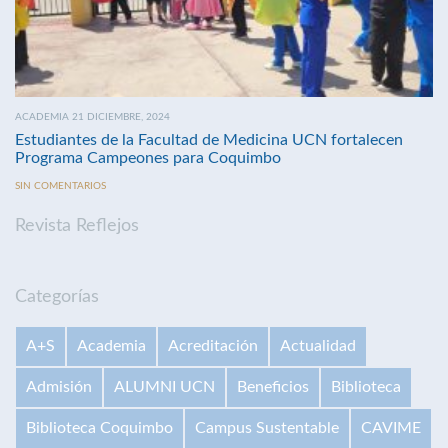
ACADEMIA 21 DICIEMBRE, 2024
Estudiantes de la Facultad de Medicina UCN fortalecen
Programa Campeones para Coquimbo
SIN COMENTARIOS
Revista Reflejos
Categorías
A+S
Academia
Acreditación
Actualidad
Admisión
ALUMNI UCN
Beneficios
Biblioteca
Biblioteca Coquimbo
Campus Sustentable
CAVIME