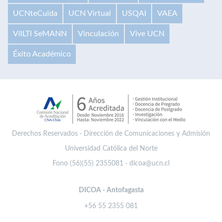
UCNteCuida
UCN Virtual
USQAI
VAEA
VilLTI SeMANN
Vinculación
Vive UCN
Éxito Académico
Derechos Reservados · Dirección de Comunicaciones y Admisión
Universidad Católica del Norte
Fono (56)(55) 2355081 · dicoa@ucn.cl
DICOA - Antofagasta
+56 55 2355 081