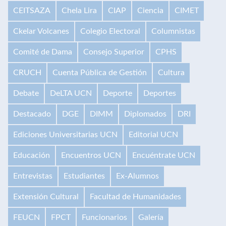
CEITSAZA
Chela Lira
CIAP
Ciencia
CIMET
Ckelar Volcanes
Colegio Electoral
Columnistas
Comité de Dama
Consejo Superior
CPHS
CRUCH
Cuenta Pública de Gestión
Cultura
Debate
DeLTA UCN
Deporte
Deportes
Destacado
DGE
DIMM
Diplomados
DRI
Ediciones Universitarias UCN
Editorial UCN
Educación
Encuentros UCN
Encuéntrate UCN
Entrevistas
Estudiantes
Ex-Alumnos
Extensión Cultural
Facultad de Humanidades
FEUCN
FPCT
Funcionarios
Galería