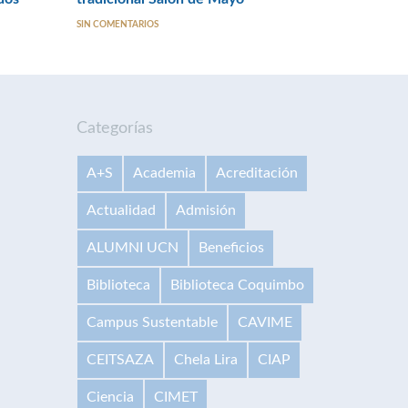
SIN COMENTARIOS
Categorías
A+S
Academia
Acreditación
Actualidad
Admisión
ALUMNI UCN
Beneficios
Biblioteca
Biblioteca Coquimbo
Campus Sustentable
CAVIME
CEITSAZA
Chela Lira
CIAP
Ciencia
CIMET