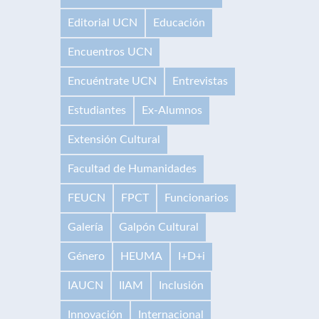
Editorial UCN
Educación
Encuentros UCN
Encuéntrate UCN
Entrevistas
Estudiantes
Ex-Alumnos
Extensión Cultural
Facultad de Humanidades
FEUCN
FPCT
Funcionarios
Galería
Galpón Cultural
Género
HEUMA
I+D+i
IAUCN
IIAM
Inclusión
Innovación
Internacional