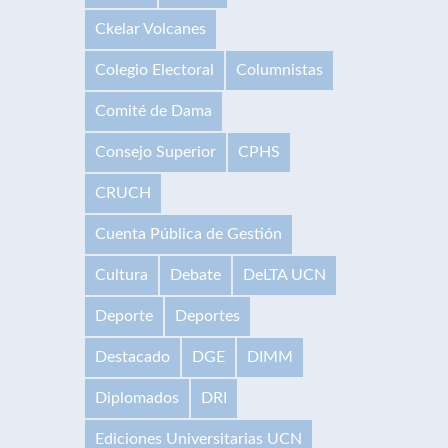
Ckelar Volcanes
Colegio Electoral
Columnistas
Comité de Dama
Consejo Superior
CPHS
CRUCH
Cuenta Pública de Gestión
Cultura
Debate
DeLTA UCN
Deporte
Deportes
Destacado
DGE
DIMM
Diplomados
DRI
Ediciones Universitarias UCN