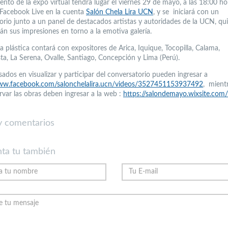
ento de la expo virtual tendrá lugar el viernes 29 de mayo, a las 18:00 ho
 Facebook Live en la cuenta
Salón Chela Lira UCN
, y se iniciará con un
orio junto a un panel de destacados artistas y autoridades de la UCN, qu
án sus impresiones en torno a la emotiva galería.
 plástica contará con expositores de Arica, Iquique, Tocopilla, Calama,
ta, La Serena, Ovalle, Santiago, Concepción y Lima (Perú).
sados en visualizar y participar del conversatorio pueden ingresar a
www.facebook.com/salonchelalira.ucn/videos/3527451153937492
, mient
rvar las obras deben ingresar a la web :
https://salondemayo.wixsite.com
 comentarios
ta tu también