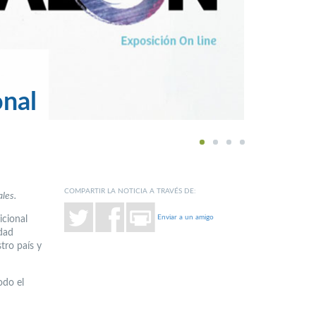
onal
1
2
3
4
COMPARTIR LA NOTICIA A TRAVÉS DE:
les.
Enviar a un amigo
icional
idad
tro país y
odo el