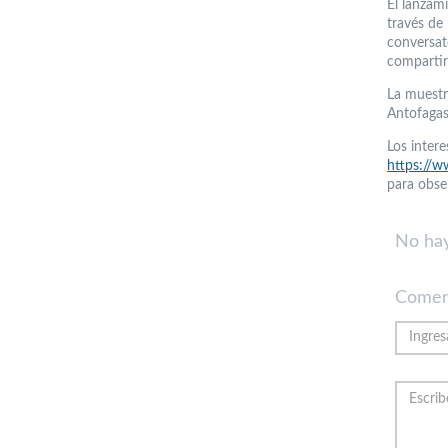
El lanzami
través de
conversat
compartir
La muestra
Antofagas
Los intere
https://
para obse
No hay
Comen