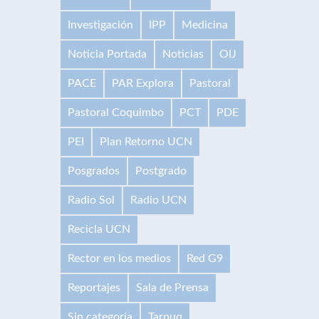
Investigación
IPP
Medicina
Noticia Portada
Noticias
OIJ
PACE
PAR Explora
Pastoral
Pastoral Coquimbo
PCT
PDE
PEI
Plan Retorno UCN
Posgrados
Postgrado
Radio Sol
Radio UCN
Recicla UCN
Rector en los medios
Red G9
Reportajes
Sala de Prensa
Sin categoría
Tarpuq