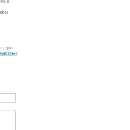
ras, a
ienes
ras que
/website-7