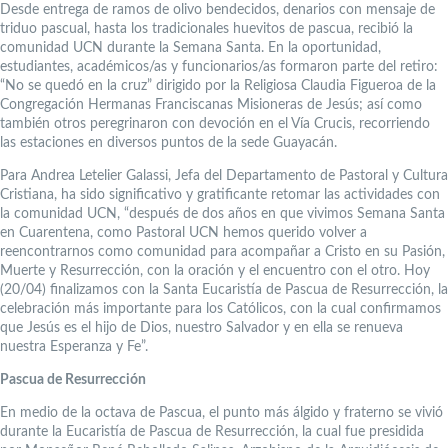
Desde entrega de ramos de olivo bendecidos, denarios con mensaje de
triduo pascual, hasta los tradicionales huevitos de pascua, recibió la
comunidad UCN durante la Semana Santa. En la oportunidad,
estudiantes, académicos/as y funcionarios/as formaron parte del retiro:
“No se quedó en la cruz” dirigido por la Religiosa Claudia Figueroa de la
Congregación Hermanas Franciscanas Misioneras de Jesús; así como
también otros peregrinaron con devoción en el Vía Crucis, recorriendo
las estaciones en diversos puntos de la sede Guayacán.
Para Andrea Letelier Galassi, Jefa del Departamento de Pastoral y Cultura
Cristiana, ha sido significativo y gratificante retomar las actividades con
la comunidad UCN, “después de dos años en que vivimos Semana Santa
en Cuarentena, como Pastoral UCN hemos querido volver a
reencontrarnos como comunidad para acompañar a Cristo en su Pasión,
Muerte y Resurrección, con la oración y el encuentro con el otro. Hoy
(20/04) finalizamos con la Santa Eucaristía de Pascua de Resurrección, la
celebración más importante para los Católicos, con la cual confirmamos
que Jesús es el hijo de Dios, nuestro Salvador y en ella se renueva
nuestra Esperanza y Fe”.
Pascua de Resurrección
En medio de la octava de Pascua, el punto más álgido y fraterno se vivió
durante la Eucaristía de Pascua de Resurrección, la cual fue presidida