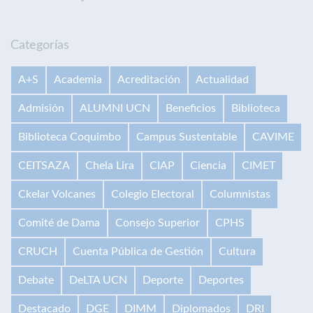
Categorías
A+S
Academia
Acreditación
Actualidad
Admisión
ALUMNI UCN
Beneficios
Biblioteca
Biblioteca Coquimbo
Campus Sustentable
CAVIME
CEITSAZA
Chela Lira
CIAP
Ciencia
CIMET
Ckelar Volcanes
Colegio Electoral
Columnistas
Comité de Dama
Consejo Superior
CPHS
CRUCH
Cuenta Pública de Gestión
Cultura
Debate
DeLTA UCN
Deporte
Deportes
Destacado
DGE
DIMM
Diplomados
DRI