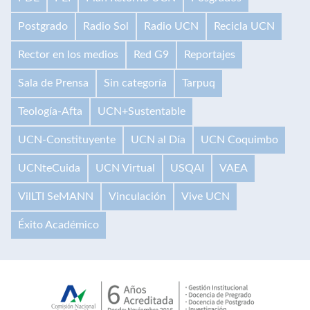
Postgrado
Radio Sol
Radio UCN
Recicla UCN
Rector en los medios
Red G9
Reportajes
Sala de Prensa
Sin categoría
Tarpuq
Teología-Afta
UCN+Sustentable
UCN-Constituyente
UCN al Día
UCN Coquimbo
UCNteCuida
UCN Virtual
USQAI
VAEA
VilLTI SeMANN
Vinculación
Vive UCN
Éxito Académico