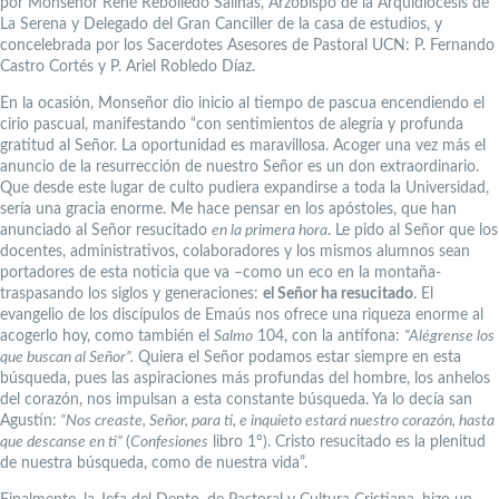
por Monseñor René Rebolledo Salinas, Arzobispo de la Arquidiócesis de
La Serena y Delegado del Gran Canciller de la casa de estudios, y
concelebrada por los Sacerdotes Asesores de Pastoral UCN: P. Fernando
Castro Cortés y P. Ariel Robledo Díaz.
En la ocasión, Monseñor dio inicio al tiempo de pascua encendiendo el
cirio pascual, manifestando “con sentimientos de alegría y profunda
gratitud al Señor. La oportunidad es maravillosa. Acoger una vez más el
anuncio de la resurrección de nuestro Señor es un don extraordinario.
Que desde este lugar de culto pudiera expandirse a toda la Universidad,
sería una gracia enorme. Me hace pensar en los apóstoles, que han
anunciado al Señor resucitado
en la primera hora
. Le pido al Señor que los
docentes, administrativos, colaboradores y los mismos alumnos sean
portadores de esta noticia que va –como un eco en la montaña-
traspasando los siglos y generaciones:
el Señor ha resucitado
. El
evangelio de los discípulos de Emaús nos ofrece una riqueza enorme al
acogerlo hoy, como también el
Salmo
104, con la antífona:
“Alégrense los
que buscan al Señor”.
Quiera el Señor podamos estar siempre en esta
búsqueda, pues las aspiraciones más profundas del hombre, los anhelos
del corazón, nos impulsan a esta constante búsqueda. Ya lo decía san
Agustín:
“Nos creaste, Señor, para ti, e inquieto estará nuestro corazón, hasta
que descanse en ti”
(
Confesiones
libro 1°). Cristo resucitado es la plenitud
de nuestra búsqueda, como de nuestra vida”.