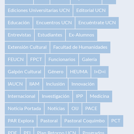
Ediciones Universitarias UCN
Editorial UCN
Educación
Encuentros UCN
Encuéntrate UCN
Entrevistas
Estudiantes
Ex-Alumnos
Extensión Cultural
Facultad de Humanidades
FEUCN
FPCT
Funcionarios
Galería
Galpón Cultural
Género
HEUMA
I+D+i
IAUCN
IIAM
Inclusión
Innovación
Internacional
Investigación
IPP
Medicina
Noticia Portada
Noticias
OIJ
PACE
PAR Explora
Pastoral
Pastoral Coquimbo
PCT
PDE
PEI
Plan Retorno UCN
Posgrados