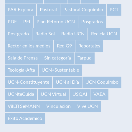
PAR Explora
Pastoral
Pastoral Coquimbo
PCT
PDE
PEI
Plan Retorno UCN
Posgrados
Postgrado
Radio Sol
Radio UCN
Recicla UCN
Rector en los medios
Red G9
Reportajes
Sala de Prensa
Sin categoría
Tarpuq
Teología-Afta
UCN+Sustentable
UCN-Constituyente
UCN al Día
UCN Coquimbo
UCNteCuida
UCN Virtual
USQAI
VAEA
VilLTI SeMANN
Vinculación
Vive UCN
Éxito Académico