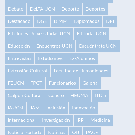
Debate
DeLTA UCN
Deporte
Deportes
Destacado
DGE
DIMM
Diplomados
DRI
Ediciones Universitarias UCN
Editorial UCN
Educación
Encuentros UCN
Encuéntrate UCN
Entrevistas
Estudiantes
Ex-Alumnos
Extensión Cultural
Facultad de Humanidades
FEUCN
FPCT
Funcionarios
Galería
Galpón Cultural
Género
HEUMA
I+D+i
IAUCN
IIAM
Inclusión
Innovación
Internacional
Investigación
IPP
Medicina
Noticia Portada
Noticias
OIJ
PACE