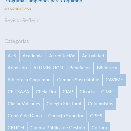
Programa Campeones para Coquimbo
SIN COMENTARIOS
Revista Reflejos
Categorías
A+S
Academia
Acreditación
Actualidad
Admisión
ALUMNI UCN
Beneficios
Biblioteca
Biblioteca Coquimbo
Campus Sustentable
CAVIME
CEITSAZA
Chela Lira
CIAP
Ciencia
CIMET
Ckelar Volcanes
Colegio Electoral
Columnistas
Comité de Dama
Consejo Superior
CPHS
CRUCH
Cuenta Pública de Gestión
Cultura