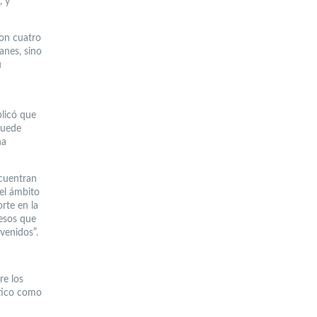
, y
con cuatro
anes, sino
u
plicó que
puede
na
ncuentran
 el ámbito
rte en la
cesos que
venidos”.
re los
ctico como