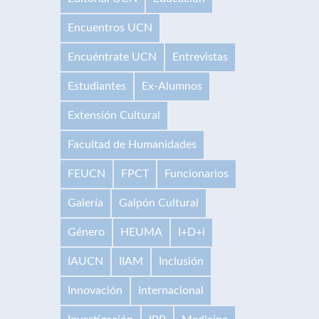
Encuentros UCN
Encuéntrate UCN
Entrevistas
Estudiantes
Ex-Alumnos
Extensión Cultural
Facultad de Humanidades
FEUCN
FPCT
Funcionarios
Galería
Galpón Cultural
Género
HEUMA
I+D+i
IAUCN
IIAM
Inclusión
Innovación
Internacional