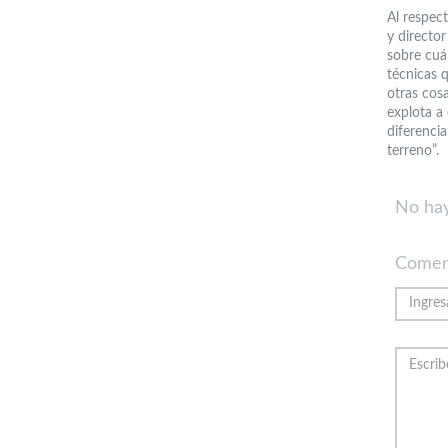
Al respec
y directo
sobre cuál
técnicas q
otras cos
explota a
diferencia
terreno”.
No hay
Comen