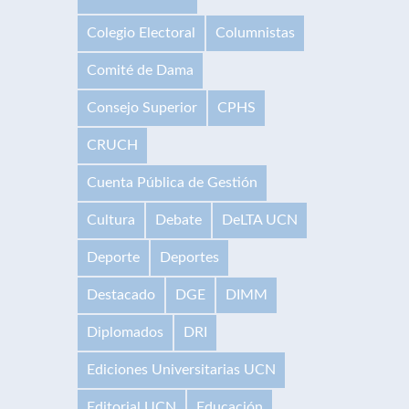
Colegio Electoral
Columnistas
Comité de Dama
Consejo Superior
CPHS
CRUCH
Cuenta Pública de Gestión
Cultura
Debate
DeLTA UCN
Deporte
Deportes
Destacado
DGE
DIMM
Diplomados
DRI
Ediciones Universitarias UCN
Editorial UCN
Educación