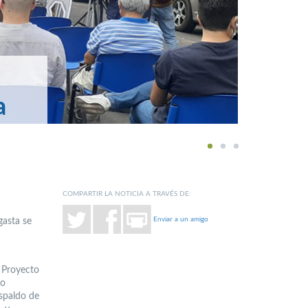
a
1
2
3
COMPARTIR LA NOTICIA A TRAVÉS DE:
Enviar a un amigo
gasta se
l Proyecto
go
espaldo de