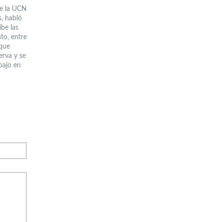
de la UCN
s, habló
ibe las
to, entre
 que
erva y se
abajo en