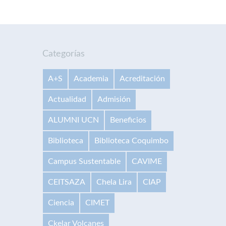
Categorías
A+S
Academia
Acreditación
Actualidad
Admisión
ALUMNI UCN
Beneficios
Biblioteca
Biblioteca Coquimbo
Campus Sustentable
CAVIME
CEITSAZA
Chela Lira
CIAP
Ciencia
CIMET
Ckelar Volcanes