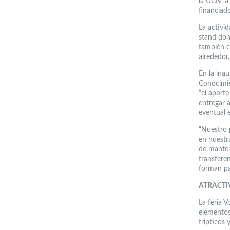
la UCN, a
financiad
La activid
stand don
también c
alrededor
En la inau
Conocimie
“el aport
entregar 
eventual 
“Nuestro 
en nuestra
de manten
transfere
forman pa
ATRACTI
La feria V
elementos
trípticos 