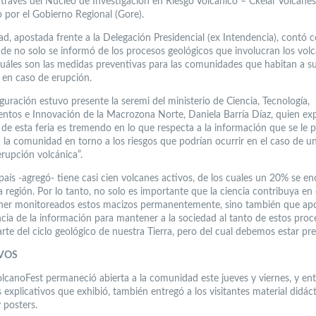
 través del Núcleo de Investigación en Riesgo Volcánico – Ckelar Volcanes
o por el Gobierno Regional (Gore).
ad, apostada frente a la Delegación Presidencial (ex Intendencia), contó 
de no solo se informó de los procesos geológicos que involucran los volc
uáles son las medidas preventivas para las comunidades que habitan a s
, en caso de erupción.
guración estuvo presente la seremi del ministerio de Ciencia, Tecnología,
ntos e Innovación de la Macrozona Norte, Daniela Barría Díaz, quien ex
e de esta feria es tremendo en lo que respecta a la información que se le 
a la comunidad en torno a los riesgos que podrían ocurrir en el caso de u
erupción volcánica”.
país -agregó- tiene casi cien volcanes activos, de los cuales un 20% se e
 región. Por lo tanto, no solo es importante que la ciencia contribuya en
er monitoreados estos macizos permanentemente, sino también que apo
ncia de la información para mantener a la sociedad al tanto de estos pro
rte del ciclo geológico de nuestra Tierra, pero del cual debemos estar pre
VOS
olcanoFest permaneció abierta a la comunidad este jueves y viernes, y ent
 explicativos que exhibió, también entregó a los visitantes material didá
y posters.