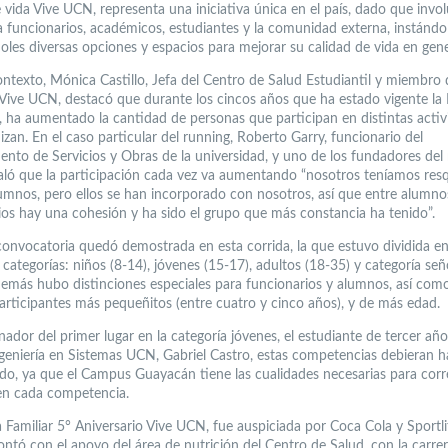
 vida Vive UCN, representa una iniciativa única en el país, dado que invol
a funcionarios, académicos, estudiantes y la comunidad externa, instándo
oles diversas opciones y espacios para mejorar su calidad de vida en gene
ontexto, Mónica Castillo, Jefa del Centro de Salud Estudiantil y miembro 
 Vive UCN, destacó que durante los cincos años que ha estado vigente la P
 ha aumentado la cantidad de personas que participan en distintas activ
zan. En el caso particular del running, Roberto Garry, funcionario del
nto de Servicios y Obras de la universidad, y uno de los fundadores del
ló que la participación cada vez va aumentando “nosotros teníamos re
lumnos, pero ellos se han incorporado con nosotros, así que entre alumno
ios hay una cohesión y ha sido el grupo que más constancia ha tenido”.
 convocatoria quedó demostrada en esta corrida, la que estuvo dividida en
 categorías: niños (8-14), jóvenes (15-17), adultos (18-35) y categoría se
demás hubo distinciones especiales para funcionarios y alumnos, así com
participantes más pequeñitos (entre cuatro y cinco años), y de más edad.
nador del primer lugar en la categoría jóvenes, el estudiante de tercer año
ngeniería en Sistemas UCN, Gabriel Castro, estas competencias debieran h
do, ya que el Campus Guayacán tiene las cualidades necesarias para corre
 en cada competencia.
 Familiar 5° Aniversario Vive UCN, fue auspiciada por Coca Cola y Sportli
ntó con el apoyo del área de nutrición del Centro de Salud, con la carre