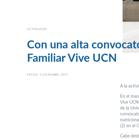
ACTUALIDAD
Con una alta convocato
Familiar Vive UCN
FECHA: 4 DICIEMBRE, 2017
A la activ
En el marc
Vive UCN,
de la Uni
convocato
nutriciona
(2) en el
Cabe dest