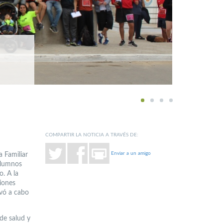
1
2
3
4
COMPARTIR LA NOTICIA A TRAVÉS DE:
Enviar a un amigo
a Familiar
 alumnos
. A la
iones
levó a cabo
de salud y