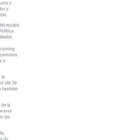
ucra y
los y
ral.
del equipo
olítica
idades
 running
squemores
s y
 la
ñor (de 36
o también
 de la
acerse
r los
fe,
ra de