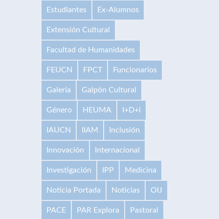
Estudiantes
Ex-Alumnos
Extensión Cultural
Facultad de Humanidades
FEUCN
FPCT
Funcionarios
Galería
Galpón Cultural
Género
HEUMA
I+D+i
IAUCN
IIAM
Inclusión
Innovación
Internacional
Investigación
IPP
Medicina
Noticia Portada
Noticias
OIJ
PACE
PAR Explora
Pastoral