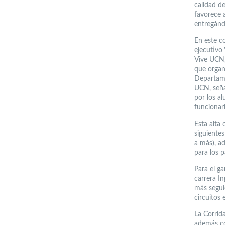
calidad de
favorece 
entregánd
En este c
ejecutivo
Vive UCN,
que organi
Departame
UCN, seña
por los a
funcionar
Esta alta
siguientes
a más), a
para los 
Para el ga
carrera I
más segui
circuitos
La Corrida
además co