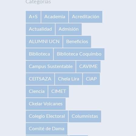
Categorías
A+S
Academia
Acreditación
Actualidad
Admisión
ALUMNI UCN
Beneficios
Biblioteca
Biblioteca Coquimbo
Campus Sustentable
CAVIME
CEITSAZA
Chela Lira
CIAP
Ciencia
CIMET
Ckelar Volcanes
Colegio Electoral
Columnistas
Comité de Dama