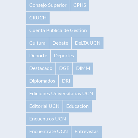
Consejo Superior
CPHS
CRUCH
Cuenta Pública de Gestión
Cultura
Debate
DeLTA UCN
Deporte
Deportes
Destacado
DGE
DIMM
Diplomados
DRI
Ediciones Universitarias UCN
Editorial UCN
Educación
Encuentros UCN
Encuéntrate UCN
Entrevistas