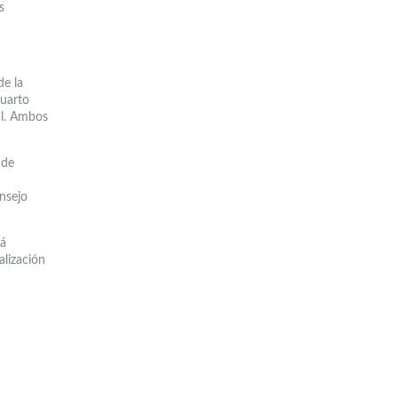
s
de la
cuarto
al. Ambos
 de
nsejo
tá
alización