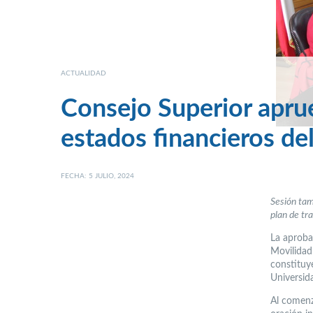
ACTUALIDAD
Consejo Superior apru
estados financieros d
FECHA: 5 JULIO, 2024
Sesión tam
plan de tra
La aproba
Movilidad
constituy
Universid
Al comenza