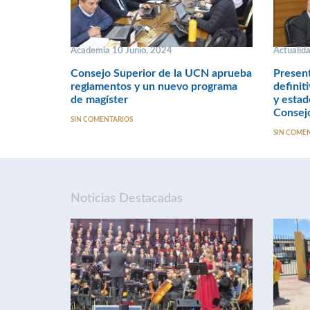
Academia 10 Junio, 2024
Actualid
Consejo Superior de la UCN aprueba
Presen
reglamentos y un nuevo programa
definit
de magíster
y estad
Consej
SIN COMENTARIOS
SIN COME
Noticias Destacadas