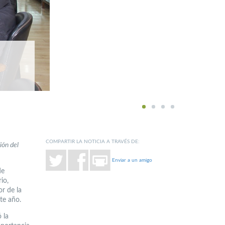
1
2
3
4
COMPARTIR LA NOTICIA A TRAVÉS DE:
ión del
Enviar a un amigo
de
io,
or de la
te año.
 la