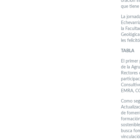
oración i
que tiene 
La jornad
Echevarrí
la Faculta
Geológica
les felici
TABLA
El primer
de la Agr
Rectores 
participa
Consultiv
EMRA, CO
Como segu
Actualizac
de fomenta
formación 
sostenible
busca fom
vinculació