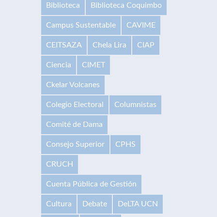
Biblioteca
Biblioteca Coquimbo
Campus Sustentable
CAVIME
CEITSAZA
Chela Lira
CIAP
Ciencia
CIMET
Ckelar Volcanes
Colegio Electoral
Columnistas
Comité de Dama
Consejo Superior
CPHS
CRUCH
Cuenta Pública de Gestión
Cultura
Debate
DeLTA UCN