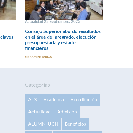
Actualidad 23 Septiembre, 2023
Consejo Superior abordó resultados
 claves
en el área del pregrado, ejecución
nal
presupuestaria y estados
financieros
SIN COMENTARIOS
Categorías
A+S
Academia
Acreditación
Actualidad
Admisión
ALUMNI UCN
Beneficios