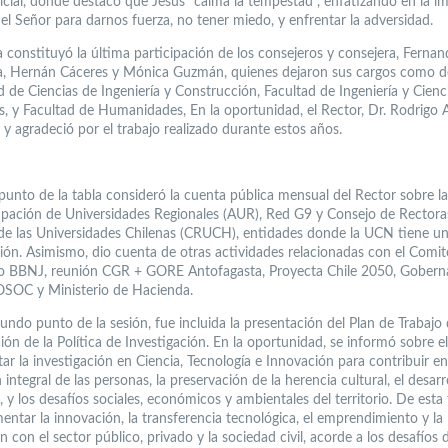
nicial, donde destacó que Jesús “calma la tempestad”, enfatizando en la i
el Señor para darnos fuerza, no tener miedo, y enfrentar la adversidad.
a constituyó la última participación de los consejeros y consejera, Ferna
a, Hernán Cáceres y Mónica Guzmán, quienes dejaron sus cargos como 
d de Ciencias de Ingeniería y Construcción, Facultad de Ingeniería y Cienc
s, y Facultad de Humanidades, En la oportunidad, el Rector, Dr. Rodrigo A
tó y agradeció por el trabajo realizado durante estos años.
 punto de la tabla consideró la cuenta pública mensual del Rector sobre la
upación de Universidades Regionales (AUR), Red G9 y Consejo de Rectora
de las Universidades Chilenas (CRUCH), entidades donde la UCN tiene un
ción. Asimismo, dio cuenta de otras actividades relacionadas con el Comit
o BBNJ, reunión CGR + GORE Antofagasta, Proyecta Chile 2050, Gobern
SOC y Ministerio de Hacienda.
ndo punto de la sesión, fue incluida la presentación del Plan de Trabajo 
ión de la Política de Investigación. En la oportunidad, se informó sobre e
r la investigación en Ciencia, Tecnología e Innovación para contribuir en
integral de las personas, la preservación de la herencia cultural, el desarr
, y los desafíos sociales, económicos y ambientales del territorio. De esta
entar la innovación, la transferencia tecnológica, el emprendimiento y la
n con el sector público, privado y la sociedad civil, acorde a los desafíos 