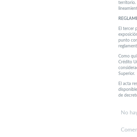
territorio
lineamient
REGLAME
El tercer
exposició
punto con
reglament
Como quin
Crédito Un
considera
Superior.
El acta r
disponibl
de decreto
No hay
Comen