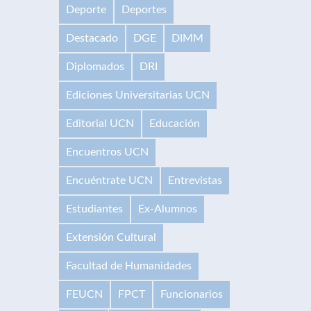
Deporte
Deportes
Destacado
DGE
DIMM
Diplomados
DRI
Ediciones Universitarias UCN
Editorial UCN
Educación
Encuentros UCN
Encuéntrate UCN
Entrevistas
Estudiantes
Ex-Alumnos
Extensión Cultural
Facultad de Humanidades
FEUCN
FPCT
Funcionarios