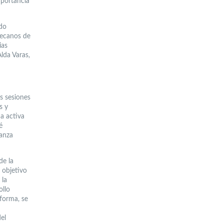
mportancia
ndo
decanos de
ias
lda Varas,
s sesiones
s y
a activa
é
anza
de la
l objetivo
 la
ollo
 forma, se
del