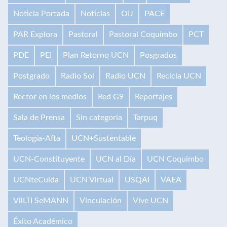
Noticia Portada
Noticias
OIJ
PACE
PAR Explora
Pastoral
Pastoral Coquimbo
PCT
PDE
PEI
Plan Retorno UCN
Posgrados
Postgrado
Radio Sol
Radio UCN
Recicla UCN
Rector en los medios
Red G9
Reportajes
Sala de Prensa
Sin categoría
Tarpuq
Teología-Afta
UCN+Sustentable
UCN-Constituyente
UCN al Día
UCN Coquimbo
UCNteCuida
UCN Virtual
USQAI
VAEA
VilLTI SeMANN
Vinculación
Vive UCN
Éxito Académico