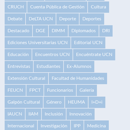
CRUCH
Cuenta Pública de Gestión
Cultura
Debate
DeLTA UCN
Deporte
Deportes
Destacado
DGE
DIMM
Diplomados
DRI
Ediciones Universitarias UCN
Editorial UCN
Educación
Encuentros UCN
Encuéntrate UCN
Entrevistas
Estudiantes
Ex-Alumnos
Extensión Cultural
Facultad de Humanidades
FEUCN
FPCT
Funcionarios
Galería
Galpón Cultural
Género
HEUMA
I+D+i
IAUCN
IIAM
Inclusión
Innovación
Internacional
Investigación
IPP
Medicina