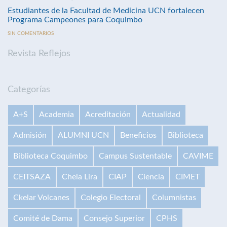
Estudiantes de la Facultad de Medicina UCN fortalecen
Programa Campeones para Coquimbo
SIN COMENTARIOS
Revista Reflejos
Categorías
A+S
Academia
Acreditación
Actualidad
Admisión
ALUMNI UCN
Beneficios
Biblioteca
Biblioteca Coquimbo
Campus Sustentable
CAVIME
CEITSAZA
Chela Lira
CIAP
Ciencia
CIMET
Ckelar Volcanes
Colegio Electoral
Columnistas
Comité de Dama
Consejo Superior
CPHS