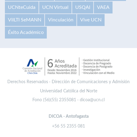
UCNteCuida
UCN Virtual
USQAI
VAEA
VilLTI SeMANN
Vinculación
Vive UCN
Éxito Académico
Derechos Reservados · Dirección de Comunicaciones y Admisión
Universidad Católica del Norte
Fono (56)(55) 2355081 · dicoa@ucn.cl
DICOA - Antofagasta
+56 55 2355 081