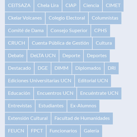
CEITSAZA
Chela Lira
CIAP
Ciencia
CIMET
Ckelar Volcanes
Colegio Electoral
Columnistas
Comité de Dama
Consejo Superior
CPHS
CRUCH
Cuenta Pública de Gestión
Cultura
Debate
DeLTA UCN
Deporte
Deportes
Destacado
DGE
DIMM
Diplomados
DRI
Ediciones Universitarias UCN
Editorial UCN
Educación
Encuentros UCN
Encuéntrate UCN
Entrevistas
Estudiantes
Ex-Alumnos
Extensión Cultural
Facultad de Humanidades
FEUCN
FPCT
Funcionarios
Galería