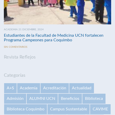
ACADEMIA 21 DICIEMBRE, 2024
Estudiantes de la Facultad de Medicina UCN fortalecen
Programa Campeones para Coquimbo
SIN COMENTARIOS
Revista Reflejos
Categorías
A+S
Academia
Acreditación
Actualidad
Admisión
ALUMNI UCN
Beneficios
Biblioteca
Biblioteca Coquimbo
Campus Sustentable
CAVIME