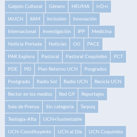
Galpón Cultural
Género
HEUMA
I+D+i
IAUCN
IIAM
Inclusión
Innovación
Internacional
Investigación
IPP
Medicina
Noticia Portada
Noticias
OIJ
PACE
PAR Explora
Pastoral
Pastoral Coquimbo
PCT
PDE
PEI
Plan Retorno UCN
Posgrados
Postgrado
Radio Sol
Radio UCN
Recicla UCN
Rector en los medios
Red G9
Reportajes
Sala de Prensa
Sin categoría
Tarpuq
Teología-Afta
UCN+Sustentable
UCN-Constituyente
UCN al Día
UCN Coquimbo