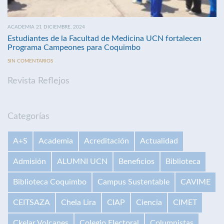
ACADEMIA 21 DICIEMBRE, 2024
Estudiantes de la Facultad de Medicina UCN fortalecen
Programa Campeones para Coquimbo
SIN COMENTARIOS
Revista Reflejos
Categorías
A+S
Academia
Acreditación
Actualidad
Admisión
ALUMNI UCN
Beneficios
Biblioteca
Biblioteca Coquimbo
Campus Sustentable
CAVIME
CEITSAZA
Chela Lira
CIAP
Ciencia
CIMET
Ckelar Volcanes
Colegio Electoral
Columnistas