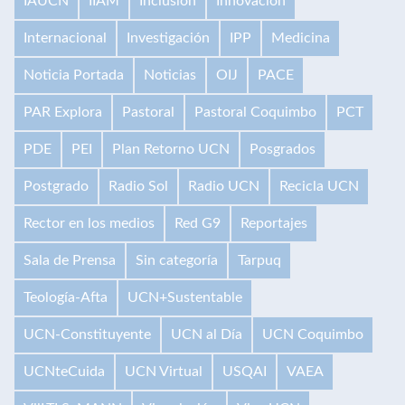
IAUCN
IIAM
Inclusión
Innovación
Internacional
Investigación
IPP
Medicina
Noticia Portada
Noticias
OIJ
PACE
PAR Explora
Pastoral
Pastoral Coquimbo
PCT
PDE
PEI
Plan Retorno UCN
Posgrados
Postgrado
Radio Sol
Radio UCN
Recicla UCN
Rector en los medios
Red G9
Reportajes
Sala de Prensa
Sin categoría
Tarpuq
Teología-Afta
UCN+Sustentable
UCN-Constituyente
UCN al Día
UCN Coquimbo
UCNteCuida
UCN Virtual
USQAI
VAEA