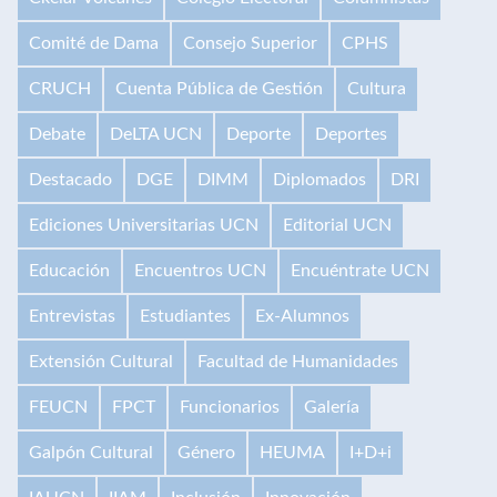
Comité de Dama
Consejo Superior
CPHS
CRUCH
Cuenta Pública de Gestión
Cultura
Debate
DeLTA UCN
Deporte
Deportes
Destacado
DGE
DIMM
Diplomados
DRI
Ediciones Universitarias UCN
Editorial UCN
Educación
Encuentros UCN
Encuéntrate UCN
Entrevistas
Estudiantes
Ex-Alumnos
Extensión Cultural
Facultad de Humanidades
FEUCN
FPCT
Funcionarios
Galería
Galpón Cultural
Género
HEUMA
I+D+i