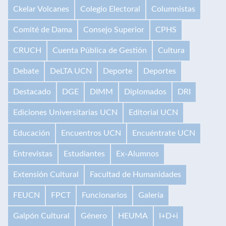
Ckelar Volcanes
Colegio Electoral
Columnistas
Comité de Dama
Consejo Superior
CPHS
CRUCH
Cuenta Pública de Gestión
Cultura
Debate
DeLTA UCN
Deporte
Deportes
Destacado
DGE
DIMM
Diplomados
DRI
Ediciones Universitarias UCN
Editorial UCN
Educación
Encuentros UCN
Encuéntrate UCN
Entrevistas
Estudiantes
Ex-Alumnos
Extensión Cultural
Facultad de Humanidades
FEUCN
FPCT
Funcionarios
Galería
Galpón Cultural
Género
HEUMA
I+D+i