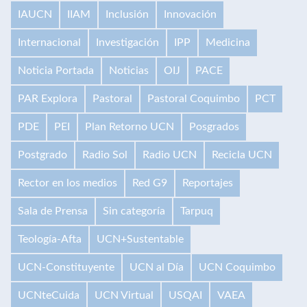
IAUCN
IIAM
Inclusión
Innovación
Internacional
Investigación
IPP
Medicina
Noticia Portada
Noticias
OIJ
PACE
PAR Explora
Pastoral
Pastoral Coquimbo
PCT
PDE
PEI
Plan Retorno UCN
Posgrados
Postgrado
Radio Sol
Radio UCN
Recicla UCN
Rector en los medios
Red G9
Reportajes
Sala de Prensa
Sin categoría
Tarpuq
Teología-Afta
UCN+Sustentable
UCN-Constituyente
UCN al Día
UCN Coquimbo
UCNteCuida
UCN Virtual
USQAI
VAEA