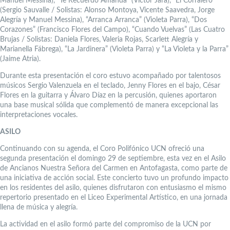
Manuel Messina), “Te Recuerdo Amanda” (Víctor Jara), “El Corralero”
(Sergio Sauvalle / Solistas: Alonso Montoya, Vicente Saavedra, Jorge
Alegría y Manuel Messina), “Arranca Arranca” (Violeta Parra), “Dos
Corazones” (Francisco Flores del Campo), “Cuando Vuelvas” (Las Cuatro
Brujas / Solistas: Daniela Flores, Valeria Rojas, Scarlett Alegría y
Marianella Fábrega), “La Jardinera” (Violeta Parra) y “La Violeta y la Parra”
(Jaime Atria).
Durante esta presentación el coro estuvo acompañado por talentosos
músicos Sergio Valenzuela en el teclado, Jenny Flores en el bajo, César
Flores en la guitarra y Álvaro Díaz en la percusión, quienes aportaron
una base musical sólida que complementó de manera excepcional las
interpretaciones vocales.
ASILO
Continuando con su agenda, el Coro Polifónico UCN ofreció una
segunda presentación el domingo 29 de septiembre, esta vez en el Asilo
de Ancianos Nuestra Señora del Carmen en Antofagasta, como parte de
una iniciativa de acción social. Este concierto tuvo un profundo impacto
en los residentes del asilo, quienes disfrutaron con entusiasmo el mismo
repertorio presentado en el Liceo Experimental Artístico, en una jornada
llena de música y alegría.
La actividad en el asilo formó parte del compromiso de la UCN por