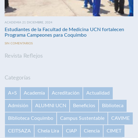
ACADEMIA 21 DICIEMBRE, 2024
Estudiantes de la Facultad de Medicina UCN fortalecen
Programa Campeones para Coquimbo
SIN COMENTARIOS
Revista Reflejos
Categorías
A+S
Academia
Acreditación
Actualidad
Admisión
ALUMNI UCN
Beneficios
Biblioteca
Biblioteca Coquimbo
Campus Sustentable
CAVIME
CEITSAZA
Chela Lira
CIAP
Ciencia
CIMET