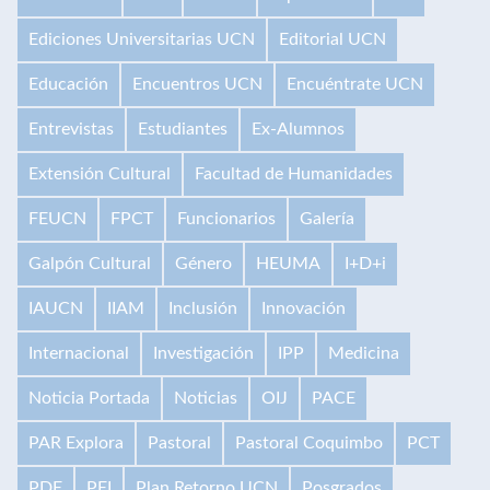
Ediciones Universitarias UCN
Editorial UCN
Educación
Encuentros UCN
Encuéntrate UCN
Entrevistas
Estudiantes
Ex-Alumnos
Extensión Cultural
Facultad de Humanidades
FEUCN
FPCT
Funcionarios
Galería
Galpón Cultural
Género
HEUMA
I+D+i
IAUCN
IIAM
Inclusión
Innovación
Internacional
Investigación
IPP
Medicina
Noticia Portada
Noticias
OIJ
PACE
PAR Explora
Pastoral
Pastoral Coquimbo
PCT
PDE
PEI
Plan Retorno UCN
Posgrados