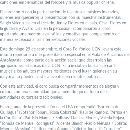
canciones emblemáticas del folklore y la música popular chilena.
El coro contó con la participación de talentosos músicos invitados,
quienes enriquecieron la presentación con su maestría instrumental.
Sergio Valenzuela en el teclado, Jenny Flores en el bajo, César Flores en
la guitarra y Álvaro Díaz en la percusión, acompañaron al coro,
aportando una base musical sólida y emotiva que complementó de
manera excepcional las interpretaciones vocales.
Este domingo 29 de septiembre, el Coro Polifónico UCN llevará este
mismo repertorio a una presentación especial en el Asilo de Ancianos de
Antofagasta, como parte de la acción social que desarrollan las
agrupaciones artísticas de la UCN. Esta iniciativa busca acercar la
música a los adultos mayores residentes en el lugar, quienes en su
mayoría no pueden asistir a eventos en recintos públicos.
Con esta actividad, el coro busca compartir momentos de alegría y
cultura con una comunidad que a menudo queda fuera de las
actividades culturales tradicionales.
El programa de la presentación en el LEA comprendió “Burrerita de
Quillagua” (Sofanor Tobar), “Rosa Colorada” (Raúl de Ramón), “Arriba en
la Cordillera” (Patricio Manns / Solistas: Daniela Flores y Valeria Rojas),
“Tonada de Manuel Rodríguez” (Vicente Bianchi-Pablo Neruda / Solista:
Manuel Messina), “Te Recuerdo Amanda” (Víctor Jara), “El Corralero”