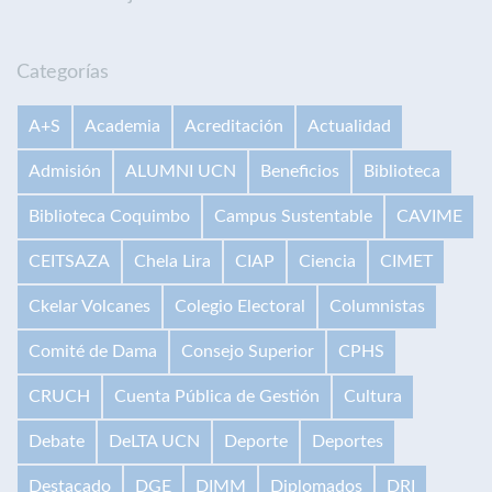
Categorías
A+S
Academia
Acreditación
Actualidad
Admisión
ALUMNI UCN
Beneficios
Biblioteca
Biblioteca Coquimbo
Campus Sustentable
CAVIME
CEITSAZA
Chela Lira
CIAP
Ciencia
CIMET
Ckelar Volcanes
Colegio Electoral
Columnistas
Comité de Dama
Consejo Superior
CPHS
CRUCH
Cuenta Pública de Gestión
Cultura
Debate
DeLTA UCN
Deporte
Deportes
Destacado
DGE
DIMM
Diplomados
DRI