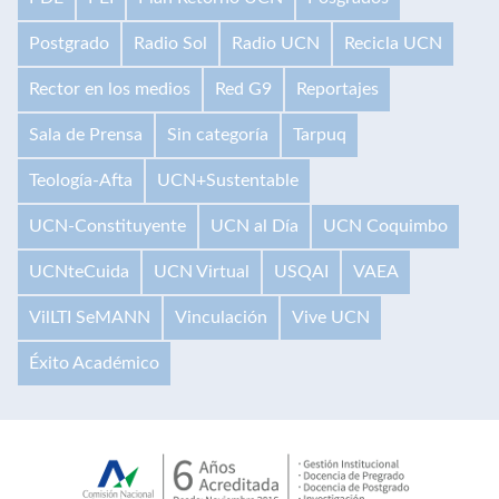
Postgrado
Radio Sol
Radio UCN
Recicla UCN
Rector en los medios
Red G9
Reportajes
Sala de Prensa
Sin categoría
Tarpuq
Teología-Afta
UCN+Sustentable
UCN-Constituyente
UCN al Día
UCN Coquimbo
UCNteCuida
UCN Virtual
USQAI
VAEA
VilLTI SeMANN
Vinculación
Vive UCN
Éxito Académico