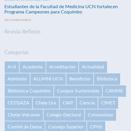
Estudiantes de la Facultad de Medicina UCN fortalecen
Programa Campeones para Coquimbo
SIN COMENTARIOS
Revista Reflejos
Categorías
A+S
Academia
Acreditación
Actualidad
Admisión
ALUMNI UCN
Beneficios
Biblioteca
Biblioteca Coquimbo
Campus Sustentable
CAVIME
CEITSAZA
Chela Lira
CIAP
Ciencia
CIMET
Ckelar Volcanes
Colegio Electoral
Columnistas
Comité de Dama
Consejo Superior
CPHS