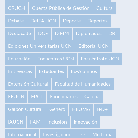
CRUCH
Cuenta Pública de Gestión
Cultura
Debate
DeLTA UCN
Deporte
Deportes
Destacado
DGE
DIMM
Diplomados
DRI
Ediciones Universitarias UCN
Editorial UCN
Educación
Encuentros UCN
Encuéntrate UCN
Entrevistas
Estudiantes
Ex-Alumnos
Extensión Cultural
Facultad de Humanidades
FEUCN
FPCT
Funcionarios
Galería
Galpón Cultural
Género
HEUMA
I+D+i
IAUCN
IIAM
Inclusión
Innovación
Internacional
Investigación
IPP
Medicina