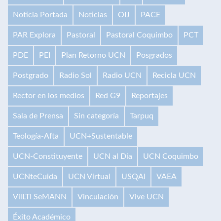
Noticia Portada
Noticias
OIJ
PACE
PAR Explora
Pastoral
Pastoral Coquimbo
PCT
PDE
PEI
Plan Retorno UCN
Posgrados
Postgrado
Radio Sol
Radio UCN
Recicla UCN
Rector en los medios
Red G9
Reportajes
Sala de Prensa
Sin categoría
Tarpuq
Teología-Afta
UCN+Sustentable
UCN-Constituyente
UCN al Día
UCN Coquimbo
UCNteCuida
UCN Virtual
USQAI
VAEA
VilLTI SeMANN
Vinculación
Vive UCN
Éxito Académico