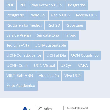
PDE
PEI
Plan Retorno UCN
Posgrados
Postgrado
Radio Sol
Radio UCN
Recicla UCN
Rector en los medios
Red G9
Reportajes
Sala de Prensa
Sin categoría
Tarpuq
Teología-Afta
UCN+Sustentable
UCN-Constituyente
UCN al Día
UCN Coquimbo
UCNteCuida
UCN Virtual
USQAI
VAEA
VilLTI SeMANN
Vinculación
Vive UCN
Éxito Académico