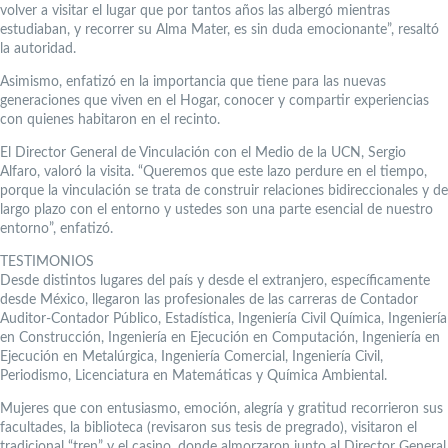
volver a visitar el lugar que por tantos años las albergó mientras
estudiaban, y recorrer su Alma Mater, es sin duda emocionante”, resaltó
la autoridad.
Asimismo, enfatizó en la importancia que tiene para las nuevas
generaciones que viven en el Hogar, conocer y compartir experiencias
con quienes habitaron en el recinto.
El Director General de Vinculación con el Medio de la UCN, Sergio
Alfaro, valoró la visita. “Queremos que este lazo perdure en el tiempo,
porque la vinculación se trata de construir relaciones bidireccionales y de
largo plazo con el entorno y ustedes son una parte esencial de nuestro
entorno”, enfatizó.
TESTIMONIOS
Desde distintos lugares del país y desde el extranjero, específicamente
desde México, llegaron las profesionales de las carreras de Contador
Auditor-Contador Público, Estadística, Ingeniería Civil Química, Ingeniería
en Construcción, Ingeniería en Ejecución en Computación, Ingeniería en
Ejecución en Metalúrgica, Ingeniería Comercial, Ingeniería Civil,
Periodismo, Licenciatura en Matemáticas y Química Ambiental.
Mujeres que con entusiasmo, emoción, alegría y gratitud recorrieron sus
facultades, la biblioteca (revisaron sus tesis de pregrado), visitaron el
tradicional “tren” y el casino, donde almorzaron junto al Director General