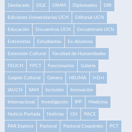
Destacado
DGE
DIMM
Diplomados
DRI
Ediciones Universitarias UCN
Editorial UCN
Educación
Encuentros UCN
Encuéntrate UCN
Entrevistas
Estudiantes
Ex-Alumnos
Extensión Cultural
Facultad de Humanidades
FEUCN
FPCT
Funcionarios
Galería
Galpón Cultural
Género
HEUMA
I+D+i
IAUCN
IIAM
Inclusión
Innovación
Internacional
Investigación
IPP
Medicina
Noticia Portada
Noticias
OIJ
PACE
PAR Explora
Pastoral
Pastoral Coquimbo
PCT