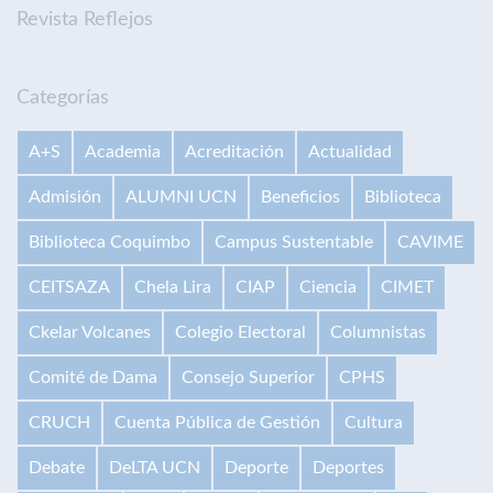
Revista Reflejos
Categorías
A+S
Academia
Acreditación
Actualidad
Admisión
ALUMNI UCN
Beneficios
Biblioteca
Biblioteca Coquimbo
Campus Sustentable
CAVIME
CEITSAZA
Chela Lira
CIAP
Ciencia
CIMET
Ckelar Volcanes
Colegio Electoral
Columnistas
Comité de Dama
Consejo Superior
CPHS
CRUCH
Cuenta Pública de Gestión
Cultura
Debate
DeLTA UCN
Deporte
Deportes