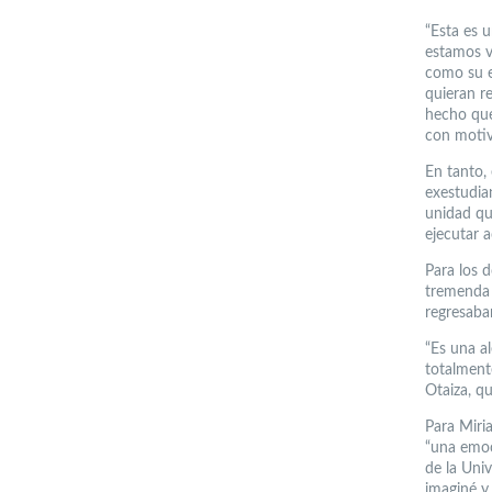
“Esta es 
estamos v
como su e
quieran r
hecho que
con motivo
En tanto, 
exestudia
unidad qu
ejecutar 
Para los 
tremenda 
regresaban
“Es una a
totalment
Otaiza, q
Para Miri
“una emoc
de la Uni
imaginé y