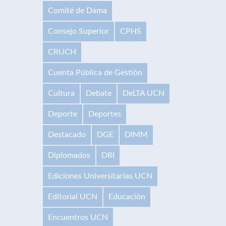
Comité de Dama
Consejo Superior
CPHS
CRUCH
Cuenta Pública de Gestión
Cultura
Debate
DeLTA UCN
Deporte
Deportes
Destacado
DGE
DIMM
Diplomados
DRI
Ediciones Universitarias UCN
Editorial UCN
Educación
Encuentros UCN