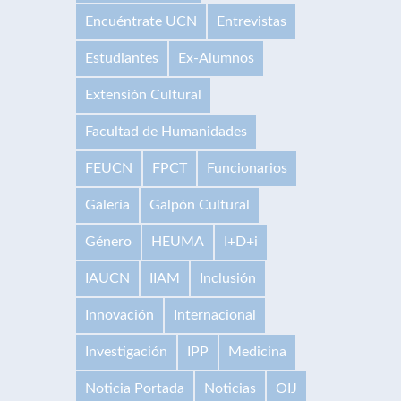
Encuéntrate UCN
Entrevistas
Estudiantes
Ex-Alumnos
Extensión Cultural
Facultad de Humanidades
FEUCN
FPCT
Funcionarios
Galería
Galpón Cultural
Género
HEUMA
I+D+i
IAUCN
IIAM
Inclusión
Innovación
Internacional
Investigación
IPP
Medicina
Noticia Portada
Noticias
OIJ