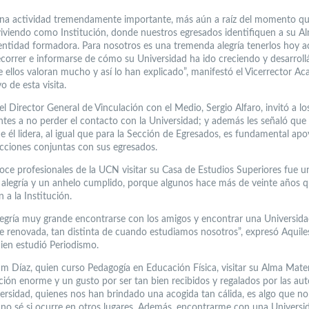
una actividad tremendamente importante, más aún a raíz del momento q
iviendo como Institución, donde nuestros egresados identifiquen a su A
ntidad formadora. Para nosotros es una tremenda alegría tenerlos hoy a
ecorrer e informarse de cómo su Universidad ha ido creciendo y desarroll
 ellos valoran mucho y así lo han explicado”, manifestó el Vicerrector A
 de esta visita.
el Director General de Vinculación con el Medio, Sergio Alfaro, invitó a lo
ntes a no perder el contacto con la Universidad; y además les señaló que 
e él lidera, al igual que para la Sección de Egresados, es fundamental apo
acciones conjuntas con sus egresados.
doce profesionales de la UCN visitar su Casa de Estudios Superiores fue u
alegría y un anhelo cumplido, porque algunos hace más de veinte años 
 a la Institución.
legría muy grande encontrarse con los amigos y encontrar una Universid
e renovada, tan distinta de cuando estudiamos nosotros”, expresó Aquile
uien estudió Periodismo.
am Díaz, quien curso Pedagogía en Educación Física, visitar su Alma Mater
ión enorme y un gusto por ser tan bien recibidos y regalados por las aut
versidad, quienes nos han brindado una acogida tan cálida, es algo que n
 no sé si ocurre en otros lugares. Además, encontrarme con una Universi