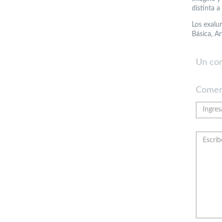
distinta a
Los exalu
Básica, Ar
Un co
Comen