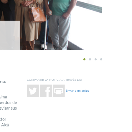
1
2
3
4
COMPARTIR LA NOTICIA A TRAVÉS DE:
r su
Enviar a un amigo
Alma
uerdos de
evisar sus
ctor
 Aixá