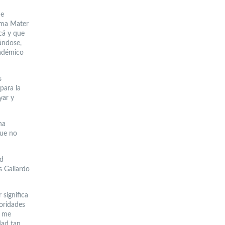
ue
lma Mater
cá y que
ándose,
cadémico
s
para la
yar y
na
que no
ad
s Gallardo
 significa
oridades
o me
dad tan