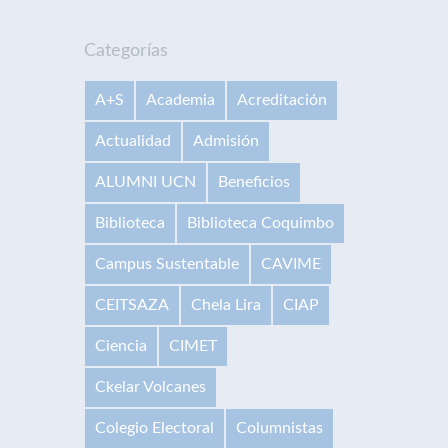
Categorías
A+S
Academia
Acreditación
Actualidad
Admisión
ALUMNI UCN
Beneficios
Biblioteca
Biblioteca Coquimbo
Campus Sustentable
CAVIME
CEITSAZA
Chela Lira
CIAP
Ciencia
CIMET
Ckelar Volcanes
Colegio Electoral
Columnistas