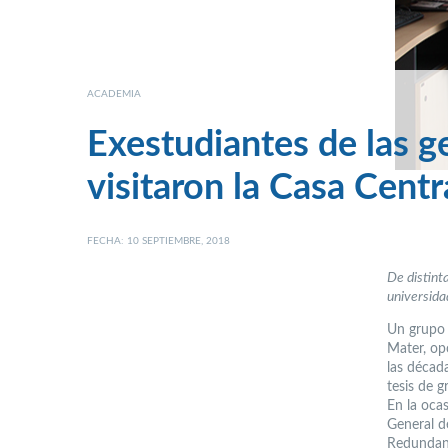
ACADEMIA
Exestudiantes de las g
visitaron la Casa Cent
FECHA: 10 SEPTIEMBRE, 2018
De distinta
universida
Un grupo 
Mater, op
las década
tesis de g
En la ocas
General d
Redundan