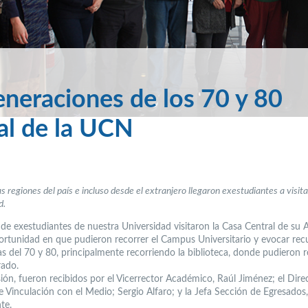
eneraciones de los 70 y 80
ral de la UCN
s regiones del país e incluso desde el extranjero llegaron exestudiantes a visita
d.
de exestudiantes de nuestra Universidad visitaron la Casa Central de su 
ortunidad en que pudieron recorrer el Campus Universitario y evocar rec
s del 70 y 80, principalmente recorriendo la biblioteca, donde pudieron r
rado.
ión, fueron recibidos por el Vicerrector Académico, Raúl Jiménez; el Dire
e Vinculación con el Medio; Sergio Alfaro; y la Jefa Sección de Egresados,
te.