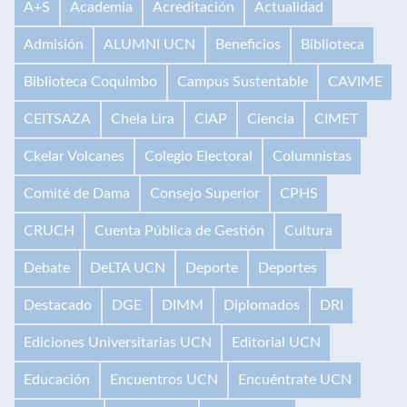
A+S
Academia
Acreditación
Actualidad
Admisión
ALUMNI UCN
Beneficios
Biblioteca
Biblioteca Coquimbo
Campus Sustentable
CAVIME
CEITSAZA
Chela Lira
CIAP
Ciencia
CIMET
Ckelar Volcanes
Colegio Electoral
Columnistas
Comité de Dama
Consejo Superior
CPHS
CRUCH
Cuenta Pública de Gestión
Cultura
Debate
DeLTA UCN
Deporte
Deportes
Destacado
DGE
DIMM
Diplomados
DRI
Ediciones Universitarias UCN
Editorial UCN
Educación
Encuentros UCN
Encuéntrate UCN