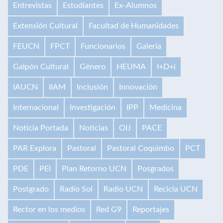
Entrevistas
Estudiantes
Ex-Alumnos
Extensión Cultural
Facultad de Humanidades
FEUCN
FPCT
Funcionarios
Galería
Galpón Cultural
Género
HEUMA
I+D+i
IAUCN
IIAM
Inclusión
Innovación
Internacional
Investigación
IPP
Medicina
Noticia Portada
Noticias
OIJ
PACE
PAR Explora
Pastoral
Pastoral Coquimbo
PCT
PDE
PEI
Plan Retorno UCN
Posgrados
Postgrado
Radio Sol
Radio UCN
Recicla UCN
Rector en los medios
Red G9
Reportajes