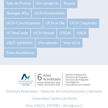
Sala de Prensa
Sin categoría
Tarpuq
Teología-Afta
UCN+Sustentable
UCN-Constituyente
UCN al Día
UCN Coquimbo
UCNteCuida
UCN Virtual
USQAI
VAEA
VilLTI SeMANN
Vinculación
Vive UCN
Éxito Académico
Derechos Reservados · Dirección de Comunicaciones y Admisión
Universidad Católica del Norte
Fono (56)(55) 2355081 · dicoa@ucn.cl