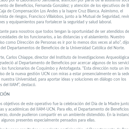
cabo por el Laboratorio Santillana; atención por parte de la asistente soci
nto de Beneficios, Fernanda González; y atención de los ejecutivos de B
Caja de Compensación Los Andes y la Isapre Cruz Blanca. Asimismo, el
ista de riesgos, Francisco Villalobos, junto a la Mutual de Seguridad, revi
nes y equipamientos para fortalecer la seguridad y salud laboral.
tante para nosotros que todos tengan la oportunidad de ser atendidos d
cesidades de los funcionarios, a las distancias y el aislamiento. Nuestro
o como Dirección de Personas es ir por lo menos dos veces al año”, dij
a del Departamentos de Beneficios de la Universidad Católica del Norte.
te, Carlos Chiappe, director del Instituto de Investigaciones Arqueológica
radeció al Departamento de Beneficios por acercar algunos de los servici
 los funcionarios de Coquimbo y Antofagasta. “Esta dirección nota un i
o de la nueva gestión UCN con miras a estar presencialmente en la sed
 nuestra Universidad, para aportar ideas y soluciones en diálogo con los
s del IIAM”, destacó.
CIÓN
s objetivos de este operativo fue la celebración del Día de la Madre junto
ias y académicas del IIAM-UCN. Para ello, el Departamento de Beneficios 
erzo, donde pudieron compartir en un ambiente distendido. En la instanc
n algunos presentes especialmente pensados para ellas.