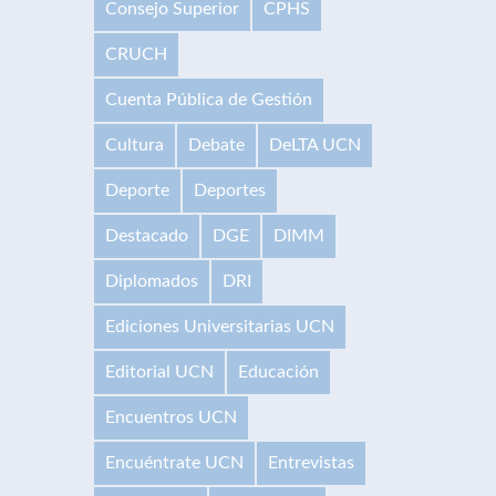
Consejo Superior
CPHS
CRUCH
Cuenta Pública de Gestión
Cultura
Debate
DeLTA UCN
Deporte
Deportes
Destacado
DGE
DIMM
Diplomados
DRI
Ediciones Universitarias UCN
Editorial UCN
Educación
Encuentros UCN
Encuéntrate UCN
Entrevistas