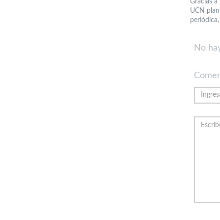
Gracias a
UCN plani
periódica
No hay
Comen