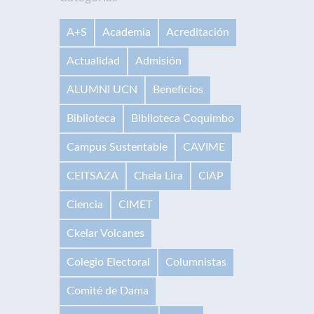
A+S
Academia
Acreditación
Actualidad
Admisión
ALUMNI UCN
Beneficios
Biblioteca
Biblioteca Coquimbo
Campus Sustentable
CAVIME
CEITSAZA
Chela Lira
CIAP
Ciencia
CIMET
Ckelar Volcanes
Colegio Electoral
Columnistas
Comité de Dama