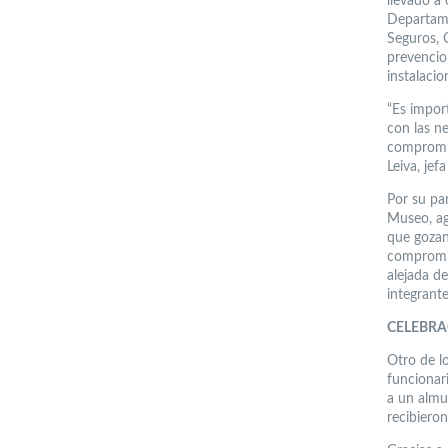
llevado a 
Departame
Seguros, 
prevencion
instalacio
“Es impor
con las ne
compromis
Leiva, jef
Por su par
Museo, ag
que gozan
compromis
alejada de
integrante
CELEBRA
Otro de lo
funcionar
a un almu
recibiero