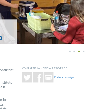
o
1
2
3
4
COMPARTIR LA NOTICIA A TRAVÉS DE:
uncionarios
Enviar a un amigo
Instituto
e la
r los
za,