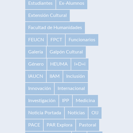
Estudiantes
Ex-Alumnos
Extensión Cultural
Facultad de Humanidades
FEUCN
FPCT
Funcionarios
Galería
Galpón Cultural
Género
HEUMA
I+D+i
IAUCN
IIAM
Inclusión
Innovación
Internacional
Investigación
IPP
Medicina
Noticia Portada
Noticias
OIJ
PACE
PAR Explora
Pastoral