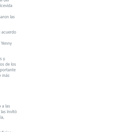
al del
icevida
saron las
e acuerdo
o Yenny
s y
os de los
mportante
e más
 a las
las invitó
ia,