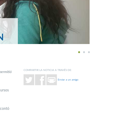
N
1
2
3
COMPARTIR LA NOTICIA A TRAVÉS DE:
 permitió
Enviar a un amigo
cursos
 contó