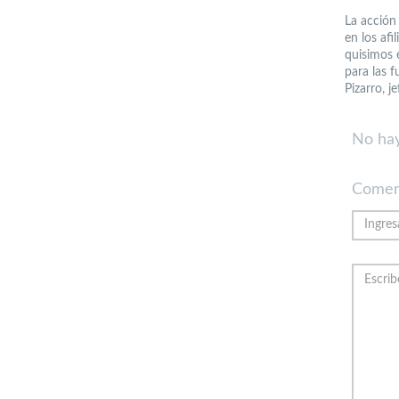
La acción 
en los afi
quisimos 
para las f
Pizarro, 
No hay
Comen