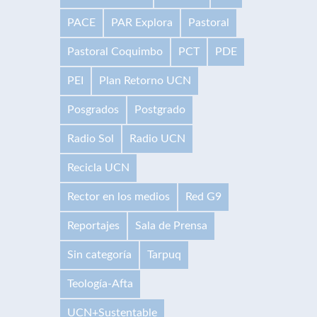
PACE
PAR Explora
Pastoral
Pastoral Coquimbo
PCT
PDE
PEI
Plan Retorno UCN
Posgrados
Postgrado
Radio Sol
Radio UCN
Recicla UCN
Rector en los medios
Red G9
Reportajes
Sala de Prensa
Sin categoría
Tarpuq
Teología-Afta
UCN+Sustentable