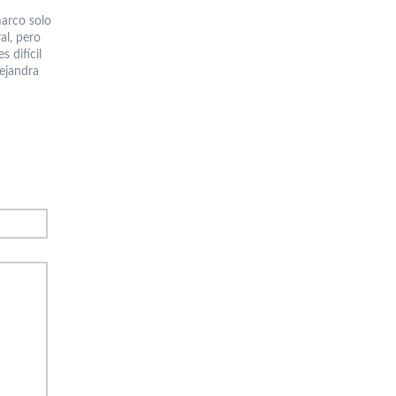
marco solo
al, pero
 difícil
lejandra