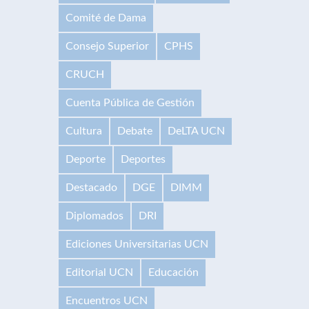
Comité de Dama
Consejo Superior
CPHS
CRUCH
Cuenta Pública de Gestión
Cultura
Debate
DeLTA UCN
Deporte
Deportes
Destacado
DGE
DIMM
Diplomados
DRI
Ediciones Universitarias UCN
Editorial UCN
Educación
Encuentros UCN