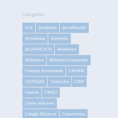
Categorías
A+S
Academia
Acreditación
Actualidad
Admisión
ALUMNI UCN
Beneficios
Biblioteca
Biblioteca Coquimbo
Campus Sustentable
CAVIME
CEITSAZA
Chela Lira
CIAP
Ciencia
CIMET
Ckelar Volcanes
Colegio Electoral
Columnistas