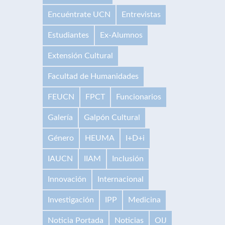
Encuéntrate UCN
Entrevistas
Estudiantes
Ex-Alumnos
Extensión Cultural
Facultad de Humanidades
FEUCN
FPCT
Funcionarios
Galería
Galpón Cultural
Género
HEUMA
I+D+i
IAUCN
IIAM
Inclusión
Innovación
Internacional
Investigación
IPP
Medicina
Noticia Portada
Noticias
OIJ