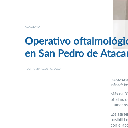
ACADEMIA
Operativo oftalmológi
en San Pedro de Atac
FECHA: 20 AGOSTO, 2019
Funcionario
adquirir le
Más de 30 
oftalmoló
Humanos d
Los asiste
posibilid
con el ap