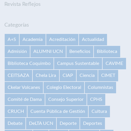
Revista Reflejos
Categorías
A+S
Academia
Acreditación
Actualidad
Admisión
ALUMNI UCN
Beneficios
Biblioteca
Biblioteca Coquimbo
Campus Sustentable
CAVIME
CEITSAZA
Chela Lira
CIAP
Ciencia
CIMET
Ckelar Volcanes
Colegio Electoral
Columnistas
Comité de Dama
Consejo Superior
CPHS
CRUCH
Cuenta Pública de Gestión
Cultura
Debate
DeLTA UCN
Deporte
Deportes