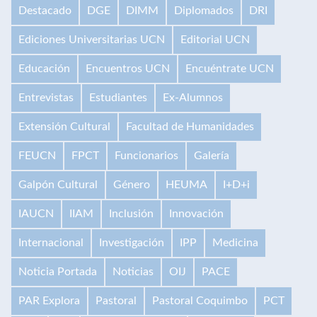
Destacado
DGE
DIMM
Diplomados
DRI
Ediciones Universitarias UCN
Editorial UCN
Educación
Encuentros UCN
Encuéntrate UCN
Entrevistas
Estudiantes
Ex-Alumnos
Extensión Cultural
Facultad de Humanidades
FEUCN
FPCT
Funcionarios
Galería
Galpón Cultural
Género
HEUMA
I+D+i
IAUCN
IIAM
Inclusión
Innovación
Internacional
Investigación
IPP
Medicina
Noticia Portada
Noticias
OIJ
PACE
PAR Explora
Pastoral
Pastoral Coquimbo
PCT