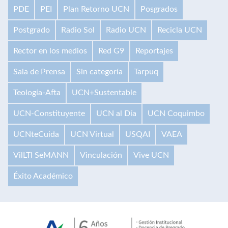
PDE
PEI
Plan Retorno UCN
Posgrados
Postgrado
Radio Sol
Radio UCN
Recicla UCN
Rector en los medios
Red G9
Reportajes
Sala de Prensa
Sin categoría
Tarpuq
Teología-Afta
UCN+Sustentable
UCN-Constituyente
UCN al Día
UCN Coquimbo
UCNteCuida
UCN Virtual
USQAI
VAEA
VilLTI SeMANN
Vinculación
Vive UCN
Éxito Académico