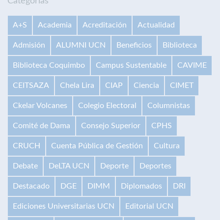
Categorías
A+S
Academia
Acreditación
Actualidad
Admisión
ALUMNI UCN
Beneficios
Biblioteca
Biblioteca Coquimbo
Campus Sustentable
CAVIME
CEITSAZA
Chela Lira
CIAP
Ciencia
CIMET
Ckelar Volcanes
Colegio Electoral
Columnistas
Comité de Dama
Consejo Superior
CPHS
CRUCH
Cuenta Pública de Gestión
Cultura
Debate
DeLTA UCN
Deporte
Deportes
Destacado
DGE
DIMM
Diplomados
DRI
Ediciones Universitarias UCN
Editorial UCN