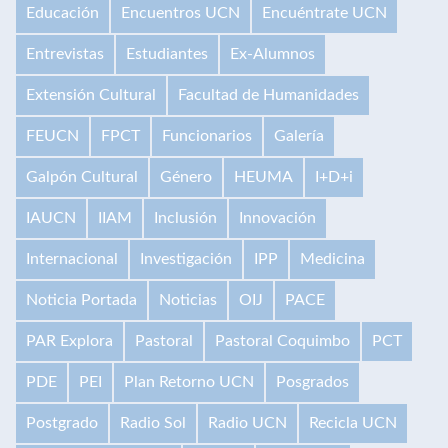
Educación
Encuentros UCN
Encuéntrate UCN
Entrevistas
Estudiantes
Ex-Alumnos
Extensión Cultural
Facultad de Humanidades
FEUCN
FPCT
Funcionarios
Galería
Galpón Cultural
Género
HEUMA
I+D+i
IAUCN
IIAM
Inclusión
Innovación
Internacional
Investigación
IPP
Medicina
Noticia Portada
Noticias
OIJ
PACE
PAR Explora
Pastoral
Pastoral Coquimbo
PCT
PDE
PEI
Plan Retorno UCN
Posgrados
Postgrado
Radio Sol
Radio UCN
Recicla UCN