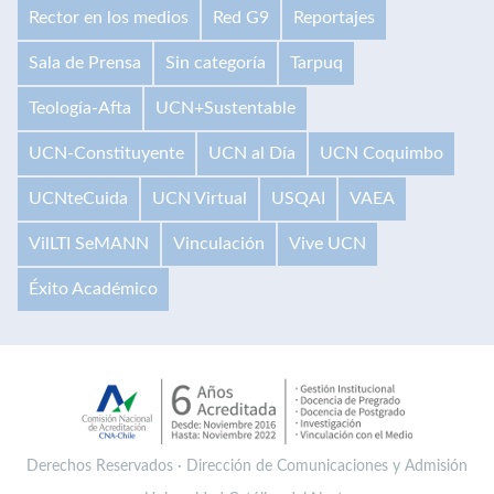
Rector en los medios
Red G9
Reportajes
Sala de Prensa
Sin categoría
Tarpuq
Teología-Afta
UCN+Sustentable
UCN-Constituyente
UCN al Día
UCN Coquimbo
UCNteCuida
UCN Virtual
USQAI
VAEA
VilLTI SeMANN
Vinculación
Vive UCN
Éxito Académico
Derechos Reservados · Dirección de Comunicaciones y Admisión