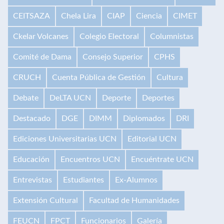
CEITSAZA
Chela Lira
CIAP
Ciencia
CIMET
Ckelar Volcanes
Colegio Electoral
Columnistas
Comité de Dama
Consejo Superior
CPHS
CRUCH
Cuenta Pública de Gestión
Cultura
Debate
DeLTA UCN
Deporte
Deportes
Destacado
DGE
DIMM
Diplomados
DRI
Ediciones Universitarias UCN
Editorial UCN
Educación
Encuentros UCN
Encuéntrate UCN
Entrevistas
Estudiantes
Ex-Alumnos
Extensión Cultural
Facultad de Humanidades
FEUCN
FPCT
Funcionarios
Galería