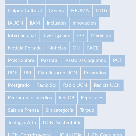
Galpón Cultural
Género
HEUMA
I+D+i
IAUCN
IIAM
Inclusión
Innovación
Internacional
Investigación
IPP
Medicina
Noticia Portada
Noticias
OIJ
PACE
PAR Explora
Pastoral
Pastoral Coquimbo
PCT
PDE
PEI
Plan Retorno UCN
Posgrados
Postgrado
Radio Sol
Radio UCN
Recicla UCN
Rector en los medios
Red G9
Reportajes
Sala de Prensa
Sin categoría
Tarpuq
Teología-Afta
UCN+Sustentable
UCN-Constituyente
UCN al Día
UCN Coquimbo