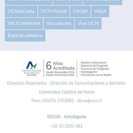
UCNteCuida
UCN Virtual
USQAI
VAEA
VilLTI SeMANN
Vinculación
Vive UCN
Éxito Académico
Derechos Reservados · Dirección de Comunicaciones y Admisión
Universidad Católica del Norte
Fono (56)(55) 2355081 · dicoa@ucn.cl
DICOA - Antofagasta
+56 55 2355 081