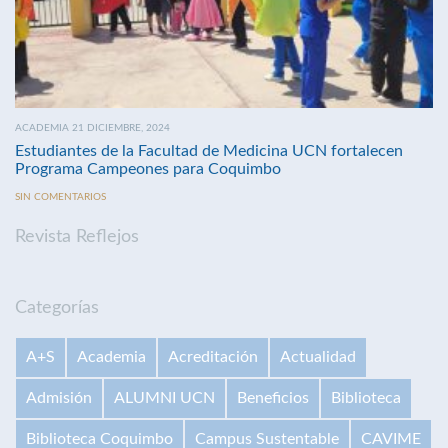
ACADEMIA 21 DICIEMBRE, 2024
Estudiantes de la Facultad de Medicina UCN fortalecen
Programa Campeones para Coquimbo
SIN COMENTARIOS
Revista Reflejos
Categorías
A+S
Academia
Acreditación
Actualidad
Admisión
ALUMNI UCN
Beneficios
Biblioteca
Biblioteca Coquimbo
Campus Sustentable
CAVIME