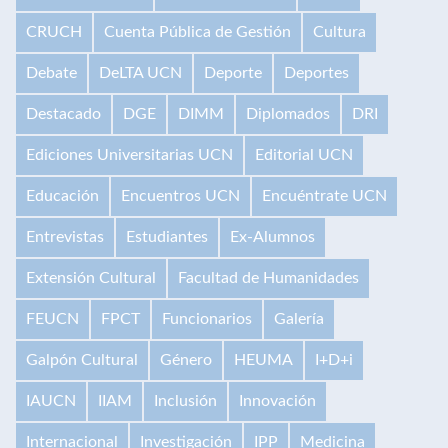
CRUCH
Cuenta Pública de Gestión
Cultura
Debate
DeLTA UCN
Deporte
Deportes
Destacado
DGE
DIMM
Diplomados
DRI
Ediciones Universitarias UCN
Editorial UCN
Educación
Encuentros UCN
Encuéntrate UCN
Entrevistas
Estudiantes
Ex-Alumnos
Extensión Cultural
Facultad de Humanidades
FEUCN
FPCT
Funcionarios
Galería
Galpón Cultural
Género
HEUMA
I+D+i
IAUCN
IIAM
Inclusión
Innovación
Internacional
Investigación
IPP
Medicina