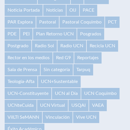
Noticia Portada
Noticias
OIJ
PACE
PAR Explora
Pastoral
Pastoral Coquimbo
PCT
PDE
PEI
Plan Retorno UCN
Posgrados
Postgrado
Radio Sol
Radio UCN
Recicla UCN
Rector en los medios
Red G9
Reportajes
Sala de Prensa
Sin categoría
Tarpuq
Teología-Afta
UCN+Sustentable
UCN-Constituyente
UCN al Día
UCN Coquimbo
UCNteCuida
UCN Virtual
USQAI
VAEA
VilLTI SeMANN
Vinculación
Vive UCN
Éxito Académico