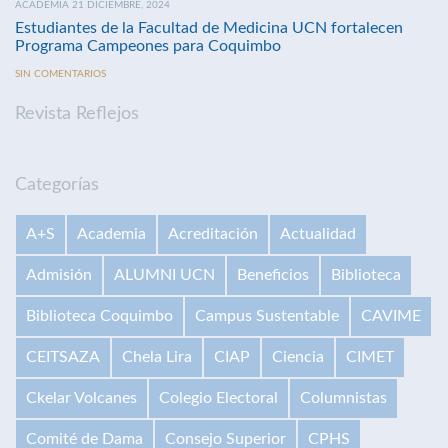
ACADEMIA 21 DICIEMBRE, 2024
Estudiantes de la Facultad de Medicina UCN fortalecen
Programa Campeones para Coquimbo
SIN COMENTARIOS
Revista Reflejos
Categorías
A+S
Academia
Acreditación
Actualidad
Admisión
ALUMNI UCN
Beneficios
Biblioteca
Biblioteca Coquimbo
Campus Sustentable
CAVIME
CEITSAZA
Chela Lira
CIAP
Ciencia
CIMET
Ckelar Volcanes
Colegio Electoral
Columnistas
Comité de Dama
Consejo Superior
CPHS