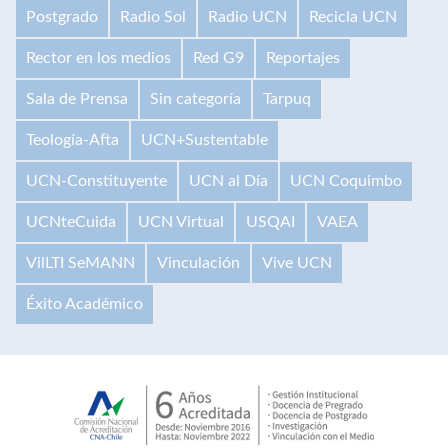
Postgrado
Radio Sol
Radio UCN
Recicla UCN
Rector en los medios
Red G9
Reportajes
Sala de Prensa
Sin categoría
Tarpuq
Teología-Afta
UCN+Sustentable
UCN-Constituyente
UCN al Día
UCN Coquimbo
UCNteCuida
UCN Virtual
USQAI
VAEA
VilLTI SeMANN
Vinculación
Vive UCN
Éxito Académico