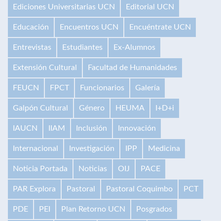
Ediciones Universitarias UCN
Editorial UCN
Educación
Encuentros UCN
Encuéntrate UCN
Entrevistas
Estudiantes
Ex-Alumnos
Extensión Cultural
Facultad de Humanidades
FEUCN
FPCT
Funcionarios
Galería
Galpón Cultural
Género
HEUMA
I+D+i
IAUCN
IIAM
Inclusión
Innovación
Internacional
Investigación
IPP
Medicina
Noticia Portada
Noticias
OIJ
PACE
PAR Explora
Pastoral
Pastoral Coquimbo
PCT
PDE
PEI
Plan Retorno UCN
Posgrados