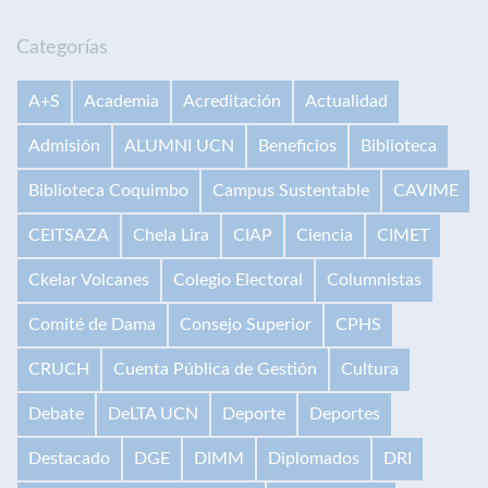
Categorías
A+S
Academia
Acreditación
Actualidad
Admisión
ALUMNI UCN
Beneficios
Biblioteca
Biblioteca Coquimbo
Campus Sustentable
CAVIME
CEITSAZA
Chela Lira
CIAP
Ciencia
CIMET
Ckelar Volcanes
Colegio Electoral
Columnistas
Comité de Dama
Consejo Superior
CPHS
CRUCH
Cuenta Pública de Gestión
Cultura
Debate
DeLTA UCN
Deporte
Deportes
Destacado
DGE
DIMM
Diplomados
DRI