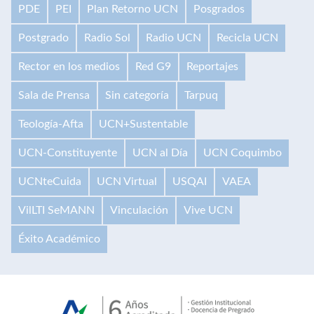
PDE
PEI
Plan Retorno UCN
Posgrados
Postgrado
Radio Sol
Radio UCN
Recicla UCN
Rector en los medios
Red G9
Reportajes
Sala de Prensa
Sin categoría
Tarpuq
Teología-Afta
UCN+Sustentable
UCN-Constituyente
UCN al Día
UCN Coquimbo
UCNteCuida
UCN Virtual
USQAI
VAEA
VilLTI SeMANN
Vinculación
Vive UCN
Éxito Académico