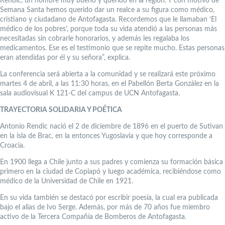
Rendic, un hombre muy bueno y querido en la región. Y con motivo de
Semana Santa hemos querido dar un realce a su figura como médico,
cristiano y ciudadano de Antofagasta. Recordemos que le llamaban ‘El
médico de los pobres’, porque toda su vida atendió a las personas más
necesitadas sin cobrarle honorarios, y además les regalaba los
medicamentos. Ese es el testimonio que se repite mucho. Estas personas
eran atendidas por él y su señora”, explica.
La conferencia será abierta a la comunidad y se realizará este próximo
martes 4 de abril, a las 11:30 horas, en el Pabellón Berta González en la
sala audiovisual K 121-C del campus de UCN Antofagasta.
TRAYECTORIA SOLIDARIA Y POÉTICA
Antonio Rendic nació el 2 de diciembre de 1896 en el puerto de Sutivan
en la isla de Brac, en la entonces Yugoslavia y que hoy corresponde a
Croacia.
En 1900 llega a Chile junto a sus padres y comienza su formación básica
primero en la ciudad de Copiapó y luego académica, recibiéndose como
médico de la Universidad de Chile en 1921.
En su vida también se destacó por escribir poesía, la cual era publicada
bajo el alias de Ivo Serge. Además, por más de 70 años fue miembro
activo de la Tercera Compañía de Bomberos de Antofagasta.