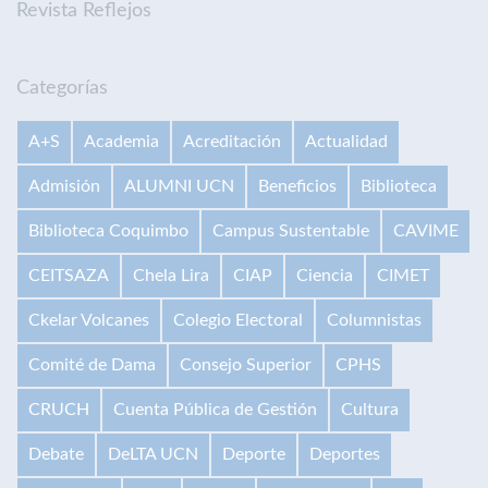
Revista Reflejos
Categorías
A+S
Academia
Acreditación
Actualidad
Admisión
ALUMNI UCN
Beneficios
Biblioteca
Biblioteca Coquimbo
Campus Sustentable
CAVIME
CEITSAZA
Chela Lira
CIAP
Ciencia
CIMET
Ckelar Volcanes
Colegio Electoral
Columnistas
Comité de Dama
Consejo Superior
CPHS
CRUCH
Cuenta Pública de Gestión
Cultura
Debate
DeLTA UCN
Deporte
Deportes