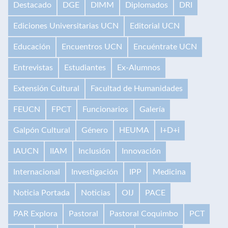
Destacado
DGE
DIMM
Diplomados
DRI
Ediciones Universitarias UCN
Editorial UCN
Educación
Encuentros UCN
Encuéntrate UCN
Entrevistas
Estudiantes
Ex-Alumnos
Extensión Cultural
Facultad de Humanidades
FEUCN
FPCT
Funcionarios
Galería
Galpón Cultural
Género
HEUMA
I+D+i
IAUCN
IIAM
Inclusión
Innovación
Internacional
Investigación
IPP
Medicina
Noticia Portada
Noticias
OIJ
PACE
PAR Explora
Pastoral
Pastoral Coquimbo
PCT