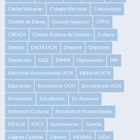
Ckelar Volcanes
Colegio Electoral
Columnistas
Comité de Dama
Consejo Superior
CPHS
CRUCH
Cuenta Pública de Gestión
Cultura
Debate
DeLTA UCN
Deporte
Deportes
Destacado
DGE
DIMM
Diplomados
DRI
Ediciones Universitarias UCN
Editorial UCN
Educación
Encuentros UCN
Encuéntrate UCN
Entrevistas
Estudiantes
Ex-Alumnos
Extensión Cultural
Facultad de Humanidades
FEUCN
FPCT
Funcionarios
Galería
Galpón Cultural
Género
HEUMA
I+D+i