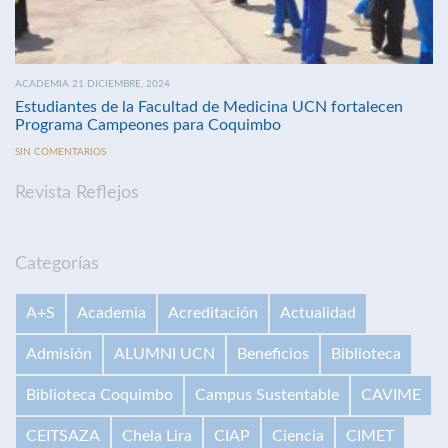
ACADEMIA 21 DICIEMBRE, 2024
Estudiantes de la Facultad de Medicina UCN fortalecen
Programa Campeones para Coquimbo
SIN COMENTARIOS
Revista Reflejos
Categorías
A+S
Academia
Acreditación
Actualidad
Admisión
ALUMNI UCN
Beneficios
Biblioteca
Biblioteca Coquimbo
Campus Sustentable
CAVIME
CEITSAZA
Chela Lira
CIAP
Ciencia
CIMET