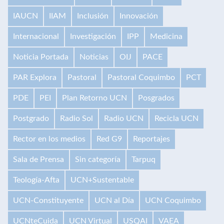
IAUCN
IIAM
Inclusión
Innovación
Internacional
Investigación
IPP
Medicina
Noticia Portada
Noticias
OIJ
PACE
PAR Explora
Pastoral
Pastoral Coquimbo
PCT
PDE
PEI
Plan Retorno UCN
Posgrados
Postgrado
Radio Sol
Radio UCN
Recicla UCN
Rector en los medios
Red G9
Reportajes
Sala de Prensa
Sin categoría
Tarpuq
Teología-Afta
UCN+Sustentable
UCN-Constituyente
UCN al Día
UCN Coquimbo
UCNteCuida
UCN Virtual
USQAI
VAEA