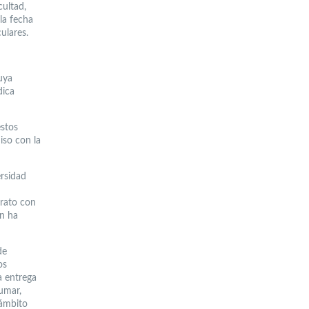
ultad,
la fecha
ulares.
uya
dica
estos
iso con la
ersidad
trato con
en ha
de
os
a entrega
sumar,
 ámbito