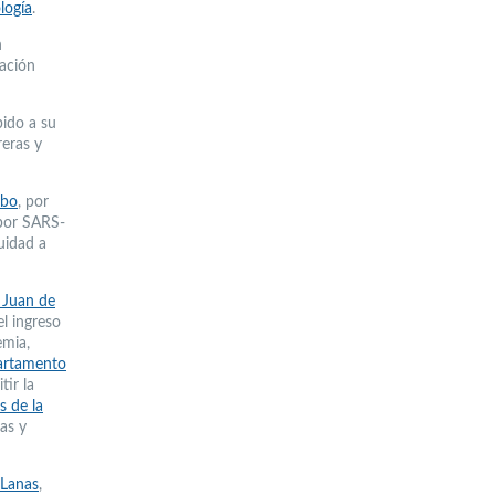
logía
.
n
lación
bido a su
reras y
mbo
, por
por SARS-
uidad a
 Juan de
l ingreso
emia,
rtamento
tir la
s de la
as y
 Lanas
,