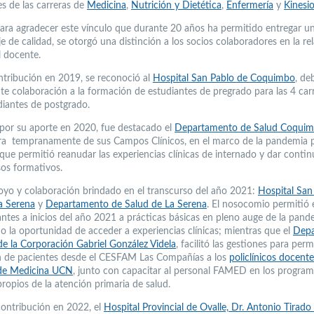
es de las carreras de
Medicina
,
Nutrición y Dietética
,
Enfermería
y
Kinesio
 para agradecer este vínculo que durante 20 años ha permitido entregar u
e de calidad, se otorgó una distinción a los socios colaboradores en la re
l docente.
ntribución en 2019, se reconoció al
Hospital San Pablo de Coquimbo
, de
e colaboración a la formación de estudiantes de pregrado para las 4 car
diantes de postgrado.
 por su aporte en 2020, fue destacado el
Departamento de Salud Coqui
ra tempranamente de sus Campos Clínicos, en el marco de la pandemia 
 que permitió reanudar las experiencias clínicas de internado y dar contin
sos formativos.
oyo y colaboración brindado en el transcurso del año 2021:
Hospital San
a Serena
y
Departamento de Salud de La Serena
. El nosocomio permitió e
antes a inicios del año 2021 a prácticas básicas en pleno auge de la pand
o la oportunidad de acceder a experiencias clínicas; mientras que el
Depa
de la Corporación Gabriel González Videla
, facilitó las gestiones para permi
n de pacientes desde el CESFAM Las Compañías a los
policlínicos docente
 de Medicina UCN
, junto con capacitar al personal FAMED en los program
ropios de la atención primaria de salud.
contribución en 2022, el
Hospital Provincial de Ovalle, Dr. Antonio Tirado