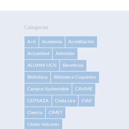
Categorías
A+S
Academia
Acreditación
Actualidad
Admisión
ALUMNI UCN
Beneficios
Biblioteca
Biblioteca Coquimbo
Campus Sustentable
CAVIME
CEITSAZA
Chela Lira
CIAP
Ciencia
CIMET
Ckelar Volcanes