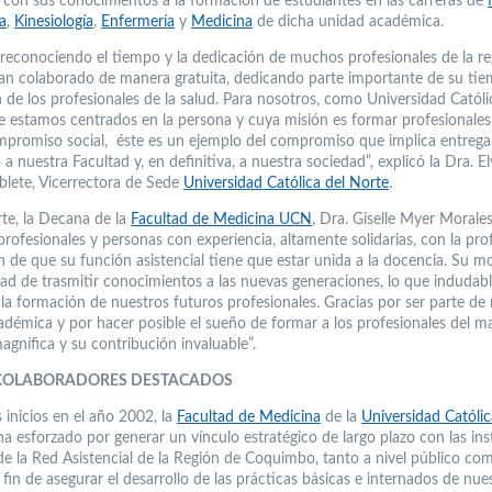
r con sus conocimientos a la formación de estudiantes en las carreras de
a
,
Kinesiología
,
Enfermería
y
Medicina
de dicha unidad académica.
reconociendo el tiempo y la dedicación de muchos profesionales de la re
an colaborado de manera gratuita, dedicando parte importante de su tie
 de los profesionales de la salud. Para nosotros, como Universidad Católi
e estamos centrados en la persona y cuya misión es formar profesionale
mpromiso social, éste es un ejemplo del compromiso que implica entrega
a nuestra Facultad y, en definitiva, a nuestra sociedad”, explicó la Dra. El
oblete, Vicerrectora de Sede
Universidad Católica del Norte
.
rte, la Decana de la
Facultad de Medicina UCN
, Dra. Giselle Myer Morales
profesionales y personas con experiencia, altamente solidarias, con la pr
 de que su función asistencial tiene que estar unida a la docencia. Su mo
ad de trasmitir conocimientos a las nuevas generaciones, lo que induda
 la formación de nuestros futuros profesionales. Gracias por ser parte de
cadémica y por hacer posible el sueño de formar a los profesionales del 
agnífica y su contribución invaluable”.­
 COLABORADORES DESTACADOS
 inicios en el año 2002, la
Facultad de Medicina
de la
Universidad Católic
a esforzado por generar un vínculo estratégico de largo plazo con las ins
de la Red Asistencial de la Región de Coquimbo, tanto a nivel público co
 fin de asegurar el desarrollo de las prácticas básicas e internados de nue