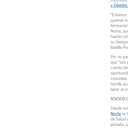
contribui
y Dietétic
“Estamos 
quienes h
formación
Norte, qu
fuerte co
su tiempo 
Badilla P
Por su pa
que “son 
convicción
oportunid
consolida
familia a
labor es m
SOCIOS
Desde sus
Norte
se h
de Salud 
privado, a