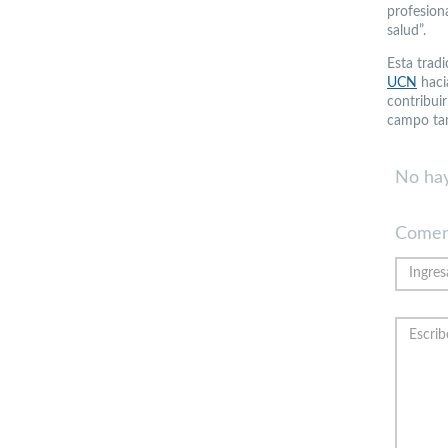
profesion
salud”.
Esta trad
UCN
hacia
contribui
campo tan
No hay
Comen