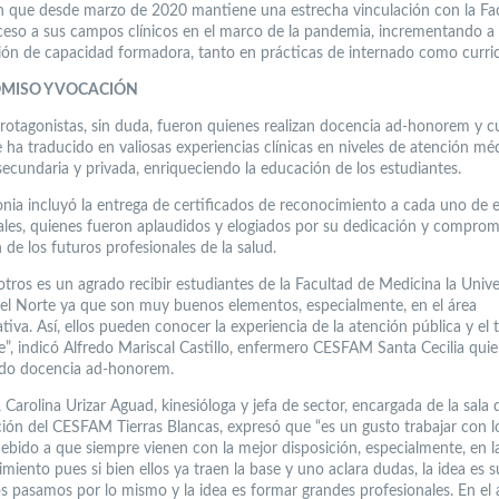
ón que desde marzo de 2020 mantiene una estrecha vinculación con la Fac
eso a sus campos clínicos en el marco de la pandemia, incrementando a 
ción de capacidad formadora, tanto en prácticas de internado como curric
MISO Y VOCACIÓN
protagonistas, sin duda, fueron quienes realizan docencia ad-honorem y c
 ha traducido en valiosas experiencias clínicas en niveles de atención mé
secundaria y privada, enriqueciendo la educación de los estudiantes.
nia incluyó la entrega de certificados de reconocimiento a cada uno de 
ales, quienes fueron aplaudidos y elogiados por su dedicación y comprom
de los futuros profesionales de la salud.
otros es un agrado recibir estudiantes de la Facultad de Medicina la Univ
del Norte ya que son muy buenos elementos, especialmente, en el área
tiva. Así, ellos pueden conocer la experiencia de la atención pública y el 
te”, indicó Alfredo Mariscal Castillo, enfermero CESFAM Santa Cecilia qui
ado docencia ad-honorem.
Carolina Urizar Aguad, kinesióloga y jefa de sector, encargada de la sala 
ación del CESFAM Tierras Blancas, expresó que “es un gusto trabajar con l
debido a que siempre vienen con la mejor disposición, especialmente, en l
miento pues si bien ellos ya traen la base y uno aclara dudas, la idea es 
s pasamos por lo mismo y la idea es formar grandes profesionales. En el