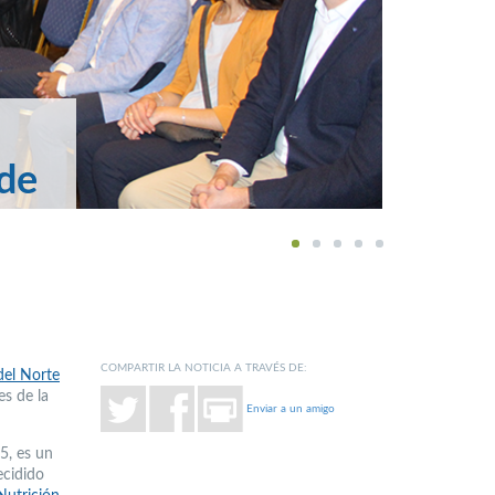
de
1
2
3
4
5
COMPARTIR LA NOTICIA A TRAVÉS DE:
del Norte
es de la
Enviar a un amigo
5, es un
ecidido