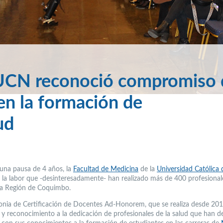
 UCN reconoció compromiso 
n la formación de
ud
una pausa de 4 años, la
Facultad de Medicina
de la
Universidad Católica 
 la labor que -desinteresadamente- han realizado más de 400 profesional
la Región de Coquimbo.
nia de Certificación de Docentes Ad-Honorem, que se realiza desde 201
y reconocimiento a la dedicación de profesionales de la salud que han d