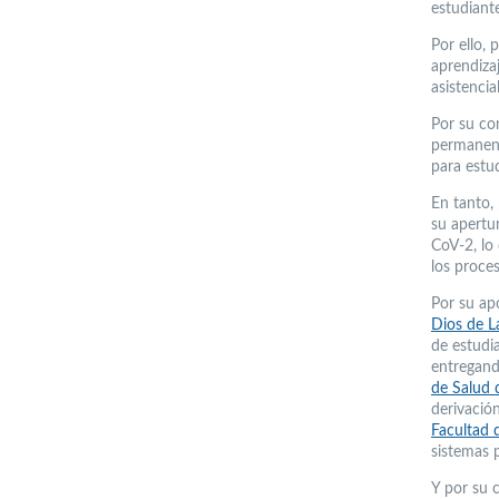
estudiant
Por ello,
aprendizaj
asistencia
Por su co
permanent
para estu
En tanto,
su apertu
CoV-2, lo
los proce
Por su ap
Dios de L
de estudi
entregand
de Salud 
derivació
Facultad
sistemas p
Y por su 