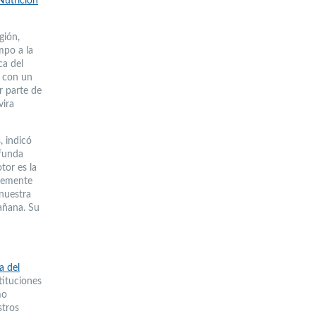
Nutrición
gión,
mpo a la
ca del
s con un
r parte de
vira
, indicó
ofunda
tor es la
blemente
 nuestra
mañana. Su
a del
tituciones
mo
stros