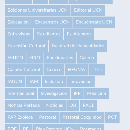
Ediciones Universitarias UCN
Editorial UCN
Educación
Encuentros UCN
Encuéntrate UCN
Entrevistas
Estudiantes
Ex-Alumnos
Extensión Cultural
Facultad de Humanidades
FEUCN
FPCT
Funcionarios
Galería
Galpón Cultural
Género
HEUMA
I+D+i
IAUCN
IIAM
Inclusión
Innovación
Internacional
Investigación
IPP
Medicina
Noticia Portada
Noticias
OIJ
PACE
PAR Explora
Pastoral
Pastoral Coquimbo
PCT
PDE
PEI
Plan Retorno UCN
Posgrados