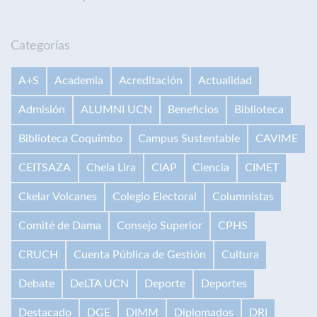
Categorías
A+S
Academia
Acreditación
Actualidad
Admisión
ALUMNI UCN
Beneficios
Biblioteca
Biblioteca Coquimbo
Campus Sustentable
CAVIME
CEITSAZA
Chela Lira
CIAP
Ciencia
CIMET
Ckelar Volcanes
Colegio Electoral
Columnistas
Comité de Dama
Consejo Superior
CPHS
CRUCH
Cuenta Pública de Gestión
Cultura
Debate
DeLTA UCN
Deporte
Deportes
Destacado
DGE
DIMM
Diplomados
DRI