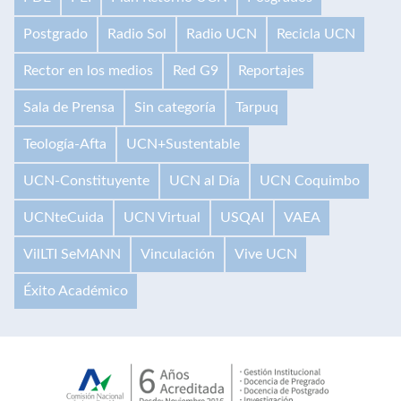
Postgrado
Radio Sol
Radio UCN
Recicla UCN
Rector en los medios
Red G9
Reportajes
Sala de Prensa
Sin categoría
Tarpuq
Teología-Afta
UCN+Sustentable
UCN-Constituyente
UCN al Día
UCN Coquimbo
UCNteCuida
UCN Virtual
USQAI
VAEA
VilLTI SeMANN
Vinculación
Vive UCN
Éxito Académico