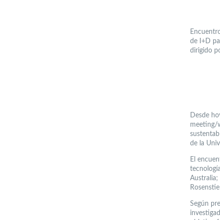
Encuentro
de I+D pa
dirigido 
Desde hoy
meeting/w
sustentab
de la Univ
El encuen
tecnologí
Australia
Rosenstie
Según pre
investigad