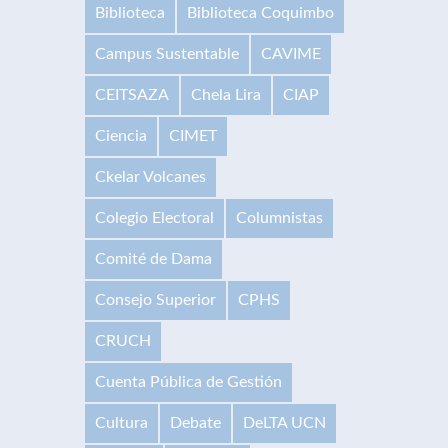
Biblioteca
Biblioteca Coquimbo
Campus Sustentable
CAVIME
CEITSAZA
Chela Lira
CIAP
Ciencia
CIMET
Ckelar Volcanes
Colegio Electoral
Columnistas
Comité de Dama
Consejo Superior
CPHS
CRUCH
Cuenta Pública de Gestión
Cultura
Debate
DeLTA UCN