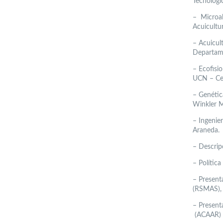
Tecnológi
–
Microal
Acuicultu
–
Acuicul
Departame
–
Ecofisi
UCN – Cen
–
Genétic
Winkler M
–
Ingenie
Araneda.
–
Descrip
–
Política
–
Present
(RSMAS), 
–
Present
(ACAAR) C