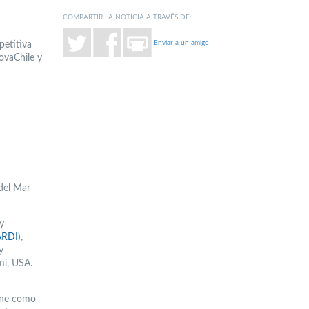
COMPARTIR LA NOTICIA A TRAVÉS DE:
Enviar a un amigo
etitiva
ovaChile y
 del Mar
 y
ARDI
),
y
mi, USA.
iene como