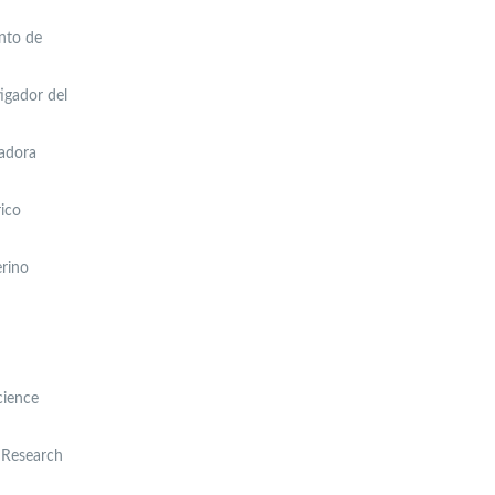
ento de
igador del
gadora
rico
erino
cience
e Research