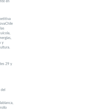
ente en
etitiva
novaChile
las
uícola,
nergias,
n y
ultura.
tes 29 y
 del
lablanca,
rollo