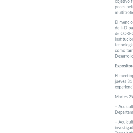
objetivo f
peces pel
multitrófi
El mencio
de I+D pa
de CORFO 
instituci
tecnología
como tamb
Desarrollo
Expositor
El meetin
jueves 31
experienci
Martes 2
–
Acuicult
Departame
–
Acuicul
investiga