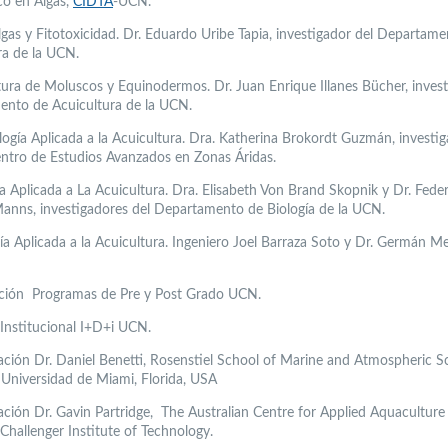
co en Algas,
CIDTA
-UCN.
gas y Fitotoxicidad. Dr. Eduardo Uribe Tapia, investigador del Departam
ra de la UCN.
tura de Moluscos y Equinodermos. Dr. Juan Enrique Illanes Bücher, invest
nto de Acuicultura de la UCN.
ología Aplicada a la Acuicultura. Dra. Katherina Brokordt Guzmán, investi
tro de Estudios Avanzados en Zonas Áridas.
a Aplicada a La Acuicultura. Dra. Elisabeth Von Brand Skopnik y Dr. Fede
anns, investigadores del Departamento de Biología de la UCN.
ría Aplicada a la Acuicultura. Ingeniero Joel Barraza Soto y Dr. Germán M
ción Programas de Pre y Post Grado UCN.
 Institucional I+D+i UCN.
ación Dr. Daniel Benetti, Rosenstiel School of Marine and Atmospheric S
Universidad de Miami, Florida, USA
ación Dr. Gavin Partridge, The Australian Centre for Applied Aquacultur
hallenger Institute of Technology.