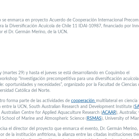
 se enmarca en proyecto Acuerdo de Cooperación Internacional Precomp
ra la Diversificación Acuícola de Chile 11 IDAI-10987, financiado por Inn
por el Dr. Germán Merino, de la UCN.
 (martes 29) y hasta el jueves se está desarrollando en Coquimbo el
orkshop “Investigación precompetitiva para una diversificación acuícola
le: oportunidades y necesidades”, organizado por la Facultad de Ciencias
ersidad Católica del Norte.
tro forma parte de las actividades de
cooperación
multilateral en ciencia
a entre la UCN, South Australian Research and Development Institute (
S
; Australian Centre for Applied Aquaculture Research (
ACAAR
), Australia; 
l School of Marine and Atmospheric Science (
RSMAS
), University of Mia
cisa el director del proyecto que enmarca el evento, Dr. Germán Merino,
or de la institución anfitriona, la alianza entre las citadas instituciones t