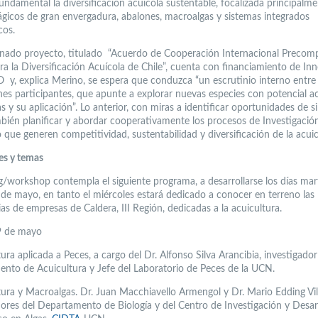
undamental la diversificación acuícola sustentable, focalizada principalm
ágicos de gran envergadura, abalones, macroalgas y sistemas integrados
cos.
nado proyecto, titulado “Acuerdo de Cooperación Internacional Precomp
ra la Diversificación Acuícola de Chile”, cuenta con financiamiento de In
y, explica Merino, se espera que conduzca “un escrutinio interno entre 
ones participantes, que apunte a explorar nuevas especies con potencial ac
s y su aplicación”. Lo anterior, con miras a identificar oportunidades de si
ién planificar y abordar cooperativamente los procesos de Investigació
 que generen competitividad, sustentabilidad y diversificación de la acuic
es y temas
g/workshop contempla el siguiente programa, a desarrollarse los días mar
 de mayo, en tanto el miércoles estará dedicado a conocer en terreno las
as de empresas de Caldera, III Región, dedicadas a la acuicultura.
9 de mayo
ura aplicada a Peces, a cargo del Dr. Alfonso Silva Arancibia, investigador
nto de Acuicultura y Jefe del Laboratorio de Peces de la UCN.
tura y Macroalgas. Dr. Juan Macchiavello Armengol y Dr. Mario Edding Vil
dores del Departamento de Biología y del Centro de Investigación y Desar