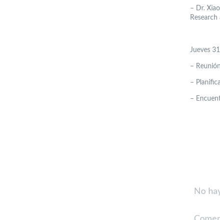
–
Dr. Xiao
Research 
Jueves 3
–
Reunión
–
Planifi
–
Encuent
No hay
Comen