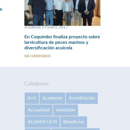
ón
Academia 19 Enero, 2017
En Coquimbo finaliza proyecto sobre
larvicultura de peces marinos y
diversificación acuícola
SIN COMENTARIOS
Categorías
A+S
Academia
Acreditación
Actualidad
Admisión
ALUMNI UCN
Beneficios