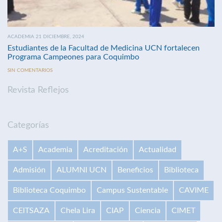
ACADEMIA 21 DICIEMBRE, 2024
Estudiantes de la Facultad de Medicina UCN fortalecen
Programa Campeones para Coquimbo
SIN COMENTARIOS
Revista Reflejos
Categorías
A+S
Academia
Acreditación
Actualidad
Admisión
ALUMNI UCN
Beneficios
Biblioteca
Biblioteca Coquimbo
Campus Sustentable
CAVIME
CEITSAZA
Chela Lira
CIAP
Ciencia
CIMET