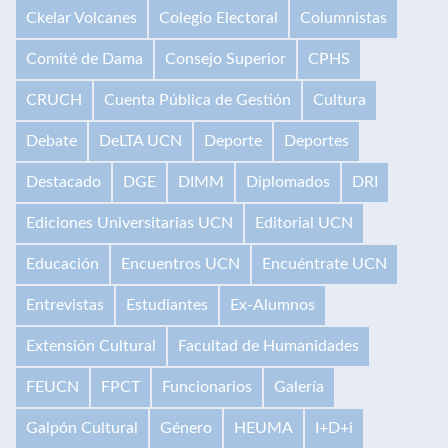
Ckelar Volcanes
Colegio Electoral
Columnistas
Comité de Dama
Consejo Superior
CPHS
CRUCH
Cuenta Pública de Gestión
Cultura
Debate
DeLTA UCN
Deporte
Deportes
Destacado
DGE
DIMM
Diplomados
DRI
Ediciones Universitarias UCN
Editorial UCN
Educación
Encuentros UCN
Encuéntrate UCN
Entrevistas
Estudiantes
Ex-Alumnos
Extensión Cultural
Facultad de Humanidades
FEUCN
FPCT
Funcionarios
Galería
Galpón Cultural
Género
HEUMA
I+D+i