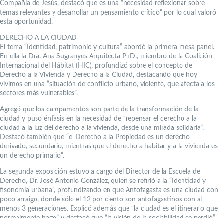
Compañía de Jesús, destacó que es una “necesidad reflexionar sobre
temas relevantes y desarrollar un pensamiento crítico” por lo cual valoró
esta oportunidad.
DERECHO A LA CIUDAD
El tema “Identidad, patrimonio y cultura” abordó la primera mesa panel.
En ella la Dra. Ana Sugranyes Arquitecta PhD., miembro de la Coalición
Internacional del Hábitat (HIC), profundizó sobre el concepto de
Derecho a la Vivienda y Derecho a la Ciudad, destacando que hoy
vivimos en una “situación de conflicto urbano, violento, que afecta a los
sectores más vulnerables”.
Agregó que los campamentos son parte de la transformación de la
ciudad y puso énfasis en la necesidad de “repensar el derecho a la
ciudad a la luz del derecho a la vivienda, desde una mirada solidaria”.
Destacó también que “el Derecho a la Propiedad es un derecho
derivado, secundario, mientras que el derecho a habitar y a la vivienda es
un derecho primario”.
La segunda exposición estuvo a cargo del Director de la Escuela de
Derecho, Dr. José Antonio González, quien se refirió a la “Identidad y
fisonomía urbana”, profundizando en que Antofagasta es una ciudad con
poco arraigo, donde sólo el 12 por ciento son antofagastinos con al
menos 3 generaciones. Explicó además que “la ciudad es el itinerario que
normalmente hago” y destacó que “la visión de la sociabilidad se perdió”.