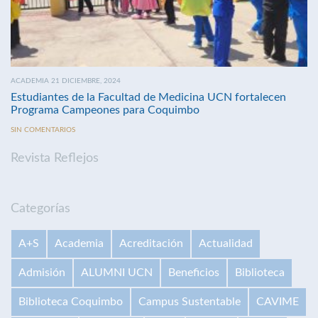
ACADEMIA 21 DICIEMBRE, 2024
Estudiantes de la Facultad de Medicina UCN fortalecen
Programa Campeones para Coquimbo
SIN COMENTARIOS
Revista Reflejos
Categorías
A+S
Academia
Acreditación
Actualidad
Admisión
ALUMNI UCN
Beneficios
Biblioteca
Biblioteca Coquimbo
Campus Sustentable
CAVIME