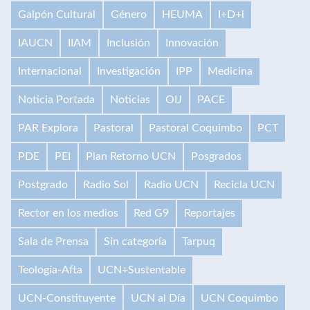
Galpón Cultural
Género
HEUMA
I+D+i
IAUCN
IIAM
Inclusión
Innovación
Internacional
Investigación
IPP
Medicina
Noticia Portada
Noticias
OIJ
PACE
PAR Explora
Pastoral
Pastoral Coquimbo
PCT
PDE
PEI
Plan Retorno UCN
Posgrados
Postgrado
Radio Sol
Radio UCN
Recicla UCN
Rector en los medios
Red G9
Reportajes
Sala de Prensa
Sin categoría
Tarpuq
Teología-Afta
UCN+Sustentable
UCN-Constituyente
UCN al Día
UCN Coquimbo