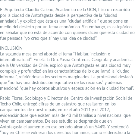
El Arquitecto Claudio Galeno, Académico de la UCN, hizo un recorrido
por la ciudad de Antofagasta desde la perspectiva de la “ciudad
anhelada”, y explicó que ésta es una “ciudad artificial” que se pone en
medio del desierto por un tema económico. Sin embargo, es categórico
en señalar que no está de acuerdo con quienes dicen que esta ciudad no
fue pensada “yo creo que sí hay una idea de ciudad”.
INCLUSIÓN
La segunda mesa panel abordó el tema “Habitar, inclusión e
interculturalidad”. En ella la Dra. Yasna Contreras, Geógrafa y académica
de la Universidad de Chile, explicó que Antofagasta es una ciudad muy
compleja y profundizó en las características de lo que llamó la “ciudad
informal”, refiriéndose a los sectores marginados. La profesional destacó
que “no hay una distribución equitativa de los recursos” y además
mencionó “que hay cobros abusivos y especulación en la ciudad formal”.
Pablo Flores, Sociólogo y Director del Centro de Investigación Social de
Techo Chile, entregó cifras de un catastro que realizaron en los
campamentos de nuestro país, entre el año 2011 y el 2017,
evidenciándose que existen más de 43 mil familias a nivel nacional que
viven en campamentos. De ese estudio se desprende que en
Antofagasta el aumento en ese período alcanzó un 544%. Y sentenció
“hoy en Chile se vulneran los derechos humanos, como el derecho a la