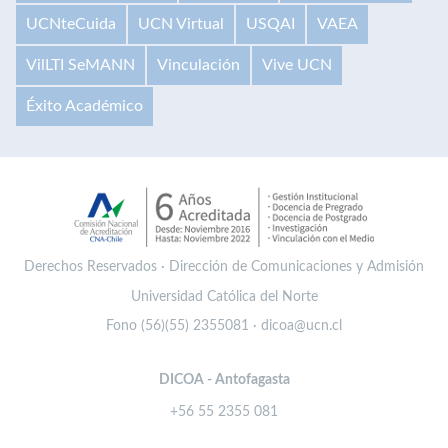
UCNteCuida
UCN Virtual
USQAI
VAEA
VilLTI SeMANN
Vinculación
Vive UCN
Éxito Académico
Derechos Reservados · Dirección de Comunicaciones y Admisión
Universidad Católica del Norte
Fono (56)(55) 2355081 · dicoa@ucn.cl
DICOA - Antofagasta
+56 55 2355 081