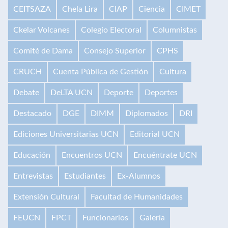
CEITSAZA
Chela Lira
CIAP
Ciencia
CIMET
Ckelar Volcanes
Colegio Electoral
Columnistas
Comité de Dama
Consejo Superior
CPHS
CRUCH
Cuenta Pública de Gestión
Cultura
Debate
DeLTA UCN
Deporte
Deportes
Destacado
DGE
DIMM
Diplomados
DRI
Ediciones Universitarias UCN
Editorial UCN
Educación
Encuentros UCN
Encuéntrate UCN
Entrevistas
Estudiantes
Ex-Alumnos
Extensión Cultural
Facultad de Humanidades
FEUCN
FPCT
Funcionarios
Galería