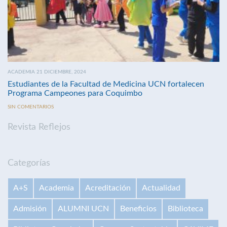
ACADEMIA 21 DICIEMBRE, 2024
Estudiantes de la Facultad de Medicina UCN fortalecen
Programa Campeones para Coquimbo
SIN COMENTARIOS
Revista Reflejos
Categorías
A+S
Academia
Acreditación
Actualidad
Admisión
ALUMNI UCN
Beneficios
Biblioteca