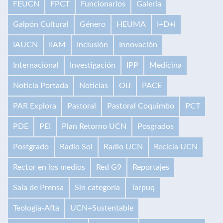
FEUCN
FPCT
Funcionarios
Galería
Galpón Cultural
Género
HEUMA
I+D+i
IAUCN
IIAM
Inclusión
Innovación
Internacional
Investigación
IPP
Medicina
Noticia Portada
Noticias
OIJ
PACE
PAR Explora
Pastoral
Pastoral Coquimbo
PCT
PDE
PEI
Plan Retorno UCN
Posgrados
Postgrado
Radio Sol
Radio UCN
Recicla UCN
Rector en los medios
Red G9
Reportajes
Sala de Prensa
Sin categoría
Tarpuq
Teología-Afta
UCN+Sustentable