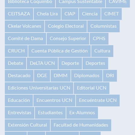
Biblioteca Coquimbo
Campus Sustentable
CAVIME
CEITSAZA
Chela Lira
CIAP
Ciencia
CIMET
Ckelar Volcanes
Colegio Electoral
Columnistas
Comité de Dama
Consejo Superior
CPHS
CRUCH
Cuenta Pública de Gestión
Cultura
Debate
DeLTA UCN
Deporte
Deportes
Destacado
DGE
DIMM
Diplomados
DRI
Ediciones Universitarias UCN
Editorial UCN
Educación
Encuentros UCN
Encuéntrate UCN
Entrevistas
Estudiantes
Ex-Alumnos
Extensión Cultural
Facultad de Humanidades