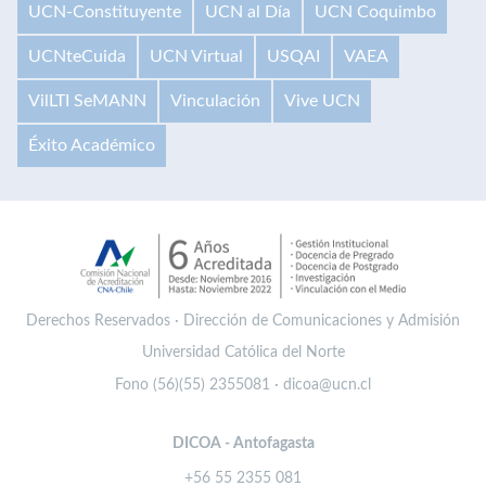
UCN-Constituyente
UCN al Día
UCN Coquimbo
UCNteCuida
UCN Virtual
USQAI
VAEA
VilLTI SeMANN
Vinculación
Vive UCN
Éxito Académico
Derechos Reservados · Dirección de Comunicaciones y Admisión
Universidad Católica del Norte
Fono (56)(55) 2355081 · dicoa@ucn.cl
DICOA - Antofagasta
+56 55 2355 081