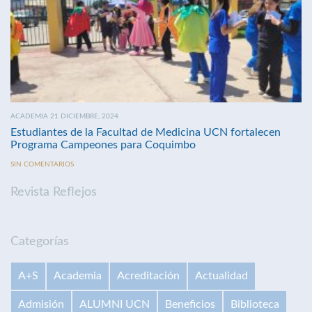
ACADEMIA 21 DICIEMBRE, 2024
Estudiantes de la Facultad de Medicina UCN fortalecen
Programa Campeones para Coquimbo
SIN COMENTARIOS
Revista Reflejos
Categorías
A+S
Academia
Acreditación
Actualidad
Admisión
ALUMNI UCN
Beneficios
Biblioteca