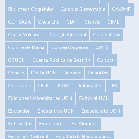
Biblioteca Coquimbo
Campus Sustentable
CAVIME
CEITSAZA
Chela Lira
CIAP
Ciencia
CIMET
Ckelar Volcanes
Colegio Electoral
Columnistas
Comité de Dama
Consejo Superior
CPHS
CRUCH
Cuenta Pública de Gestión
Cultura
Debate
DeLTA UCN
Deporte
Deportes
Destacado
DGE
DIMM
Diplomados
DRI
Ediciones Universitarias UCN
Editorial UCN
Educación
Encuentros UCN
Encuéntrate UCN
Entrevistas
Estudiantes
Ex-Alumnos
Extensión Cultural
Facultad de Humanidades