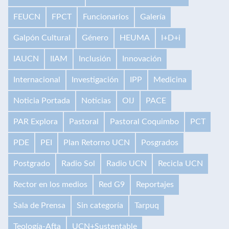
FEUCN
FPCT
Funcionarios
Galería
Galpón Cultural
Género
HEUMA
I+D+i
IAUCN
IIAM
Inclusión
Innovación
Internacional
Investigación
IPP
Medicina
Noticia Portada
Noticias
OIJ
PACE
PAR Explora
Pastoral
Pastoral Coquimbo
PCT
PDE
PEI
Plan Retorno UCN
Posgrados
Postgrado
Radio Sol
Radio UCN
Recicla UCN
Rector en los medios
Red G9
Reportajes
Sala de Prensa
Sin categoría
Tarpuq
Teología-Afta
UCN+Sustentable