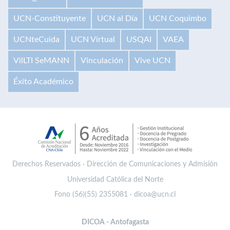
UCN-Constituyente
UCN al Día
UCN Coquimbo
UCNteCuida
UCN Virtual
USQAI
VAEA
VilLTI SeMANN
Vinculación
Vive UCN
Éxito Académico
Derechos Reservados · Dirección de Comunicaciones y Admisión
Universidad Católica del Norte
Fono (56)(55) 2355081 · dicoa@ucn.cl
DICOA - Antofagasta