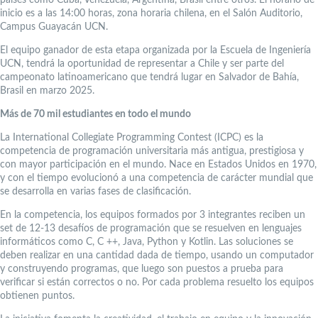
países como Cuba, Venezuela, Argentina, Brasil entre otros. El horario de
inicio es a las 14:00 horas, zona horaria chilena, en el Salón Auditorio,
Campus Guayacán UCN.
El equipo ganador de esta etapa organizada por la Escuela de Ingeniería
UCN, tendrá la oportunidad de representar a Chile y ser parte del
campeonato latinoamericano que tendrá lugar en Salvador de Bahía,
Brasil en marzo 2025.
Más de 70 mil estudiantes en todo el mundo
La International Collegiate Programming Contest (ICPC) es la
competencia de programación universitaria más antigua, prestigiosa y
con mayor participación en el mundo. Nace en Estados Unidos en 1970,
y con el tiempo evolucionó a una competencia de carácter mundial que
se desarrolla en varias fases de clasificación.
En la competencia, los equipos formados por 3 integrantes reciben un
set de 12-13 desafíos de programación que se resuelven en lenguajes
informáticos como C, C ++, Java, Python y Kotlin. Las soluciones se
deben realizar en una cantidad dada de tiempo, usando un computador
y construyendo programas, que luego son puestos a prueba para
verificar si están correctos o no. Por cada problema resuelto los equipos
obtienen puntos.