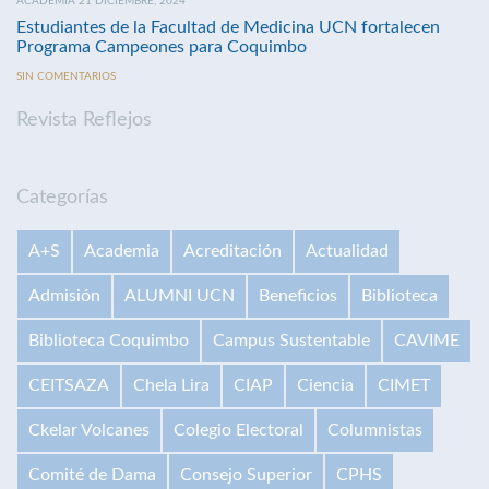
ACADEMIA 21 DICIEMBRE, 2024
Estudiantes de la Facultad de Medicina UCN fortalecen
Programa Campeones para Coquimbo
SIN COMENTARIOS
Revista Reflejos
Categorías
A+S
Academia
Acreditación
Actualidad
Admisión
ALUMNI UCN
Beneficios
Biblioteca
Biblioteca Coquimbo
Campus Sustentable
CAVIME
CEITSAZA
Chela Lira
CIAP
Ciencia
CIMET
Ckelar Volcanes
Colegio Electoral
Columnistas
Comité de Dama
Consejo Superior
CPHS