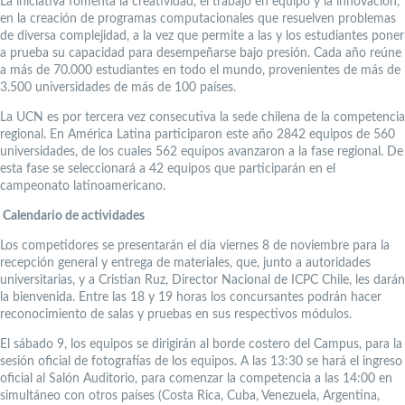
La iniciativa fomenta la creatividad, el trabajo en equipo y la innovación,
en la creación de programas computacionales que resuelven problemas
de diversa complejidad, a la vez que permite a las y los estudiantes poner
a prueba su capacidad para desempeñarse bajo presión. Cada año reúne
a más de 70.000 estudiantes en todo el mundo, provenientes de más de
3.500 universidades de más de 100 países.
La UCN es por tercera vez consecutiva la sede chilena de la competencia
regional. En América Latina participaron este año 2842 equipos de 560
universidades, de los cuales 562 equipos avanzaron a la fase regional. De
esta fase se seleccionará a 42 equipos que participarán en el
campeonato latinoamericano.
Calendario de actividades
Los competidores se presentarán el día viernes 8 de noviembre para la
recepción general y entrega de materiales, que, junto a autoridades
universitarias, y a Cristian Ruz, Director Nacional de ICPC Chile, les darán
la bienvenida. Entre las 18 y 19 horas los concursantes podrán hacer
reconocimiento de salas y pruebas en sus respectivos módulos.
El sábado 9, los equipos se dirigirán al borde costero del Campus, para la
sesión oficial de fotografías de los equipos. A las 13:30 se hará el ingreso
oficial al Salón Auditorio, para comenzar la competencia a las 14:00 en
simultáneo con otros países (Costa Rica, Cuba, Venezuela, Argentina,