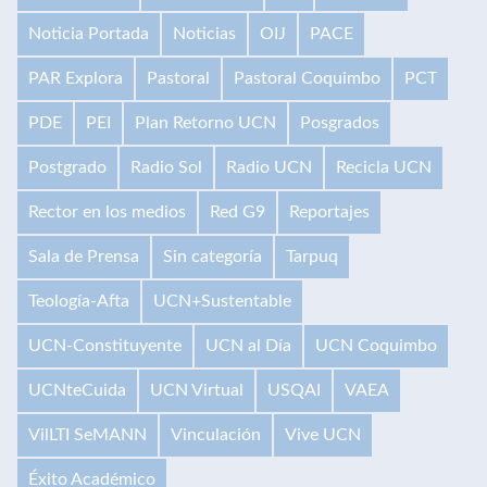
Noticia Portada
Noticias
OIJ
PACE
PAR Explora
Pastoral
Pastoral Coquimbo
PCT
PDE
PEI
Plan Retorno UCN
Posgrados
Postgrado
Radio Sol
Radio UCN
Recicla UCN
Rector en los medios
Red G9
Reportajes
Sala de Prensa
Sin categoría
Tarpuq
Teología-Afta
UCN+Sustentable
UCN-Constituyente
UCN al Día
UCN Coquimbo
UCNteCuida
UCN Virtual
USQAI
VAEA
VilLTI SeMANN
Vinculación
Vive UCN
Éxito Académico