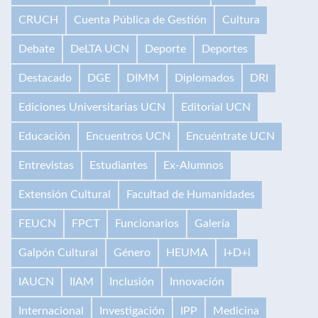
CRUCH
Cuenta Pública de Gestión
Cultura
Debate
DeLTA UCN
Deporte
Deportes
Destacado
DGE
DIMM
Diplomados
DRI
Ediciones Universitarias UCN
Editorial UCN
Educación
Encuentros UCN
Encuéntrate UCN
Entrevistas
Estudiantes
Ex-Alumnos
Extensión Cultural
Facultad de Humanidades
FEUCN
FPCT
Funcionarios
Galería
Galpón Cultural
Género
HEUMA
I+D+i
IAUCN
IIAM
Inclusión
Innovación
Internacional
Investigación
IPP
Medicina